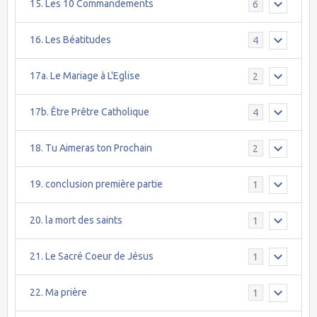
15. Les 10 Commandements
6
16. Les Béatitudes
4
17a. Le Mariage à L'Eglise
2
17b. Être Prêtre Catholique
4
18. Tu Aimeras ton Prochain
2
19. conclusion première partie
1
20. la mort des saints
1
21. Le Sacré Coeur de Jésus
1
22. Ma prière
1