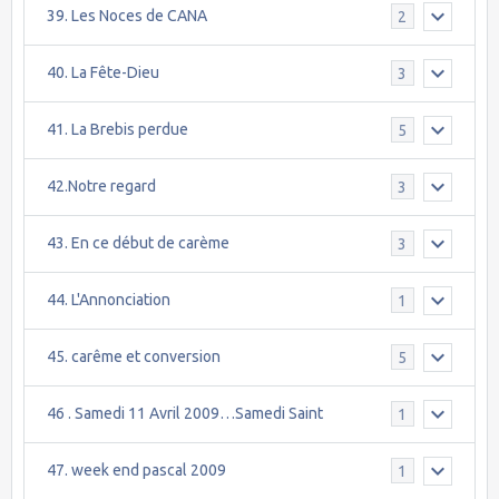
39. Les Noces de CANA
2
40. La Fête-Dieu
3
41. La Brebis perdue
5
42.Notre regard
3
43. En ce début de carème
3
44. L'Annonciation
1
45. carême et conversion
5
46 . Samedi 11 Avril 2009…Samedi Saint
1
47. week end pascal 2009
1