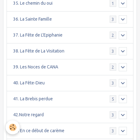
35. Le chemin du oui
1
36. La Sainte Famille
3
37. La Fête de L'Epiphanie
2
38. La Fête de La Visitation
3
39. Les Noces de CANA
2
40. La Fête-Dieu
3
41. La Brebis perdue
5
42.Notre regard
3
43. En ce début de carème
3