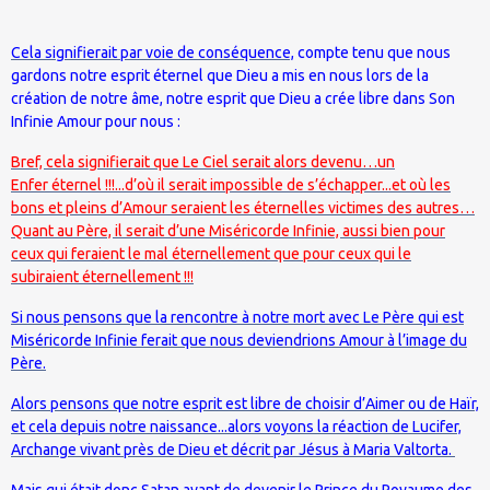
Cela signifierait par voie de conséquence,
compte tenu que nous
gardons notre esprit éternel que Dieu a mis en nous lors de la
création de notre âme, notre esprit que Dieu a crée libre dans Son
Infinie Amour pour nous :
Bref, cela signifierait que Le Ciel serait alors devenu…un
Enfer éternel !!!...d’où il serait impossible de s’échapper...et où les
bons et pleins d’Amour seraient les éternelles victimes des autres…
Quant au Père, il serait d’une Miséricorde Infinie, aussi bien pour
ceux qui feraient le mal éternellement que pour ceux qui le
subiraient éternellement !!!
Si nous pensons que la rencontre à notre mort avec Le Père qui est
Miséricorde Infinie ferait que nous deviendrions Amour à l’image du
Père.
Alors pensons que notre esprit est libre de choisir d’Aimer ou de Haïr,
et cela depuis notre naissance...alors voyons la réaction de Lucifer,
Archange vivant près de Dieu et décrit par Jésus à Maria Valtorta.
Mais qui était donc Satan avant de devenir le Prince du Royaume des