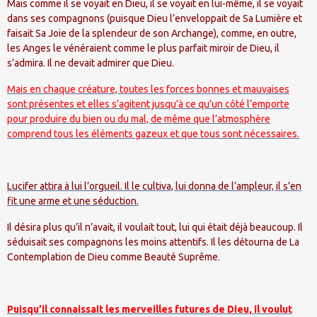
Mais comme il se voyait en Dieu, il se voyait en lui-même, il se voyait
dans ses compagnons (puisque Dieu l’enveloppait de Sa Lumière et
faisait Sa Joie de la splendeur de son Archange), comme, en outre,
les Anges le vénéraient comme le plus parfait miroir de Dieu, il
s’admira. Il ne devait admirer que Dieu.
Mais en chaque créature, toutes les forces bonnes et mauvaises
sont présentes et elles s’agitent jusqu’à ce qu’un côté l’emporte
pour produire du bien ou du mal, de même que l’atmosphère
comprend tous les éléments gazeux et que tous sont nécessaires.
Lucifer attira à lui l’orgueil. Il le cultiva, lui donna de l’ampleur, il s’en
fit une arme et une séduction.
Il désira plus qu’il n’avait, il voulait tout, lui qui était déjà beaucoup. Il
séduisait ses compagnons les moins attentifs. Il les détourna de La
Contemplation de Dieu comme Beauté Suprême.
Puisqu’il connaissait les merveilles futures de Dieu, il voulut