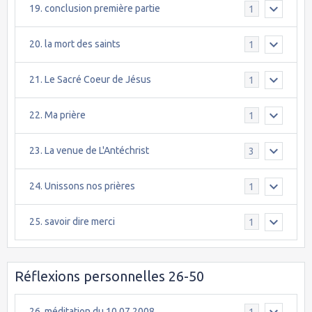
19. conclusion première partie
1
20. la mort des saints
1
21. Le Sacré Coeur de Jésus
1
22. Ma prière
1
23. La venue de L'Antéchrist
3
24. Unissons nos prières
1
25. savoir dire merci
1
Réflexions personnelles 26-50
26. méditation du 10.07.2008
1