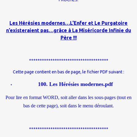
Les Hérésies modernes…L’Enfer et Le Purgatoire
n’existeraient pas…grâce à La Miséricorde Infinie du
Père !!!
*************************************
Cette page contient en bas de page, le fichier PDF suivant :
100. Les Hérésies modernes.pdf
Pour lire en format WORD, soit aller dans les sous-pages (tout en
bas de cette page), soit dans le menu déroulant.
*************************************