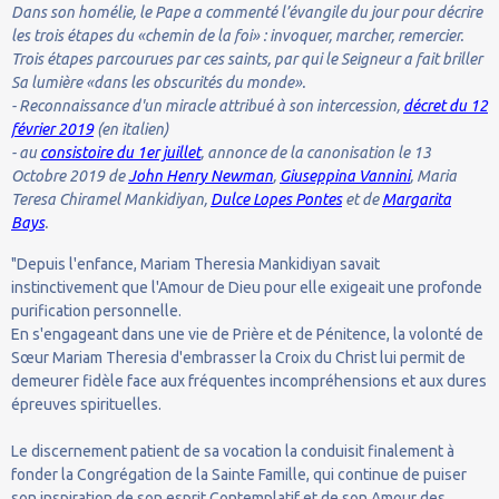
Dans son homélie, le Pape a commenté l’évangile du jour pour décrire
les trois étapes du «chemin de la foi» : invoquer, marcher, remercier.
Trois étapes parcourues par ces saints, par qui le Seigneur a fait briller
Sa lumière «dans les obscurités du monde».
- Reconnaissance d'un miracle attribué à son intercession,
décret du 12
février 2019
(en italien)
- au
consistoire du 1er juillet
, annonce de la canonisation le 13
Octobre 2019 de
John Henry Newman
,
Giuseppina Vannini
, Maria
Teresa Chiramel Mankidiyan,
Dulce Lopes Pontes
et de
Margarita
Bays
.
"Depuis l'enfance, Mariam Theresia Mankidiyan savait
instinctivement que l'Amour de Dieu pour elle exigeait une profonde
purification personnelle.
En s'engageant dans une vie de Prière et de Pénitence, la volonté de
Sœur Mariam Theresia d'embrasser la Croix du Christ lui permit de
demeurer fidèle face aux fréquentes incompréhensions et aux dures
épreuves spirituelles.
Le discernement patient de sa vocation la conduisit finalement à
fonder la Congrégation de la Sainte Famille, qui continue de puiser
son inspiration de son esprit Contemplatif et de son Amour des