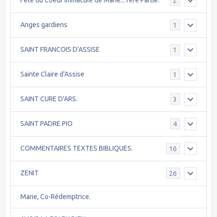
Fête du Coeur Immaculé de Marie...1ère Partie.
2
Anges gardiens
1
SAINT FRANCOIS D'ASSISE
1
Sainte Claire d'Assise
1
SAINT CURE D'ARS.
3
SAINT PADRE PIO
4
COMMENTAIRES TEXTES BIBLIQUES.
16
ZENIT
26
Marie, Co-Rédemptrice.