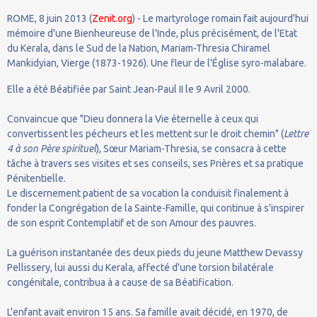
ROME, 8 juin 2013 (
Zenit.org
) - Le martyrologe romain fait aujourd'hui
mémoire d'une Bienheureuse de l'Inde, plus précisément, de l'Etat
du Kerala, dans le Sud de la Nation, Mariam-Thresia Chiramel
Mankidyian, Vierge (1873-1926). Une fleur de l'Église syro-malabare.
Elle a été Béatifiée par Saint Jean-Paul II le 9 Avril 2000.
Convaincue que "Dieu donnera la Vie éternelle à ceux qui
convertissent les pécheurs et les mettent sur le droit chemin" (
Lettre
4 à son Père spirituel
), Sœur Mariam-Thresia, se consacra à cette
tâche à travers ses visites et ses conseils, ses Prières et sa pratique
Pénitentielle.
Le discernement patient de sa vocation la conduisit finalement à
fonder la Congrégation de la Sainte-Famille, qui continue à s'inspirer
de son esprit Contemplatif et de son Amour des pauvres.
La guérison instantanée des deux pieds du jeune Matthew Devassy
Pellissery, lui aussi du Kerala, affecté d'une torsion bilatérale
congénitale, contribua à a cause de sa Béatification.
L'enfant avait environ 15 ans. Sa famille avait décidé, en 1970, de