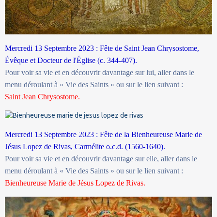
Mercredi 13 Septembre 2023 : Fête de Saint Jean Chrysostome,
Évêque et Docteur de l'Église (c. 344-407).
Pour voir sa vie et en découvrir davantage sur lui, aller dans le
menu déroulant à « Vie des Saints » ou sur le lien suivant :
Saint Jean Chrysostome.
Mercredi 13 Septembre 2023 : Fête de la Bienheureuse Marie de
Jésus Lopez de Rivas, Carmélite o.c.d. (1560-1640).
Pour voir sa vie et en découvrir davantage sur elle, aller dans le
menu déroulant à « Vie des Saints » ou sur le lien suivant :
Bienheureuse Marie de Jésus Lopez de Rivas.