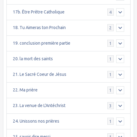
17b. Être Prêtre Catholique
4
18. Tu Aimeras ton Prochain
2
19. conclusion première partie
1
20. la mort des saints
1
21. Le Sacré Coeur de Jésus
1
22. Ma prière
1
23. La venue de L'Antéchrist
3
24. Unissons nos prières
1
25. savoir dire merci
1