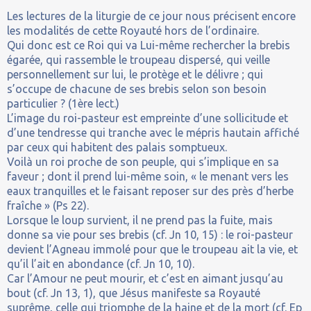
Les lectures de la liturgie de ce jour nous précisent encore
les modalités de cette Royauté hors de l’ordinaire.
Qui donc est ce Roi qui va Lui-même rechercher la brebis
égarée, qui rassemble le troupeau dispersé, qui veille
personnellement sur lui, le protège et le délivre ; qui
s’occupe de chacune de ses brebis selon son besoin
particulier ? (1ère lect.)
L’image du roi-pasteur est empreinte d’une sollicitude et
d’une tendresse qui tranche avec le mépris hautain affiché
par ceux qui habitent des palais somptueux.
Voilà un roi proche de son peuple, qui s’implique en sa
faveur ; dont il prend lui-même soin, « le menant vers les
eaux tranquilles et le faisant reposer sur des près d’herbe
fraîche » (Ps 22).
Lorsque le loup survient, il ne prend pas la fuite, mais
donne sa vie pour ses brebis (cf. Jn 10, 15) : le roi-pasteur
devient l’Agneau immolé pour que le troupeau ait la vie, et
qu’il l’ait en abondance (cf. Jn 10, 10).
Car l’Amour ne peut mourir, et c’est en aimant jusqu’au
bout (cf. Jn 13, 1), que Jésus manifeste sa Royauté
suprême, celle qui triomphe de la haine et de la mort (cf. Ep