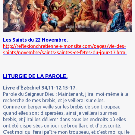
Les Saints du 22 Novembre.
http://reflexionchretienne.e-monsite.com/pages/vie-des-
saints/novembre/saints-saintes-et-fetes-du-jour-17.html
LITURGIE DE LA PAROLE.
Livre d'Ézéchiel 34,11-12.15-17.
Parole du Seigneur Dieu : Maintenant, j'irai moi-même à la
recherche de mes brebis, et je veillerai sur elles.
Comme un berger veille sur les brebis de son troupeau
quand elles sont dispersées, ainsi je veillerai sur mes
brebis, et j'irai les délivrer dans tous les endroits où elles
ont été dispersées un jour de brouillard et d'obscurité.
C'est moi qui ferai paître mon troupeau, et c'est moi qui le