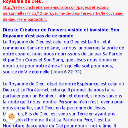
Royaume de Dieu.
http://reflexionchretienne.e-monsite.com/pages/reflexions-
personnelles-1-25/12-le-royaume-de-dieu-1ere-partie/le-royaume-
de-dieu-1ere-partie.html
Dieu le Créateur de l’univers visible et invisible. Son
Royaume n’est pas de ce monde.
Le Royaume de Dieu est celui où Dieu est Le Roi, et il
commence dans notre âme, si nous lui ouvrons la porte de
notre cœur et nous nous nourrissons de Lui par Sa Parole
et par Son Corps et Son Sang, que Jésus nous donne en
nourriture pour notre âme afin qu’elle soit pour nous,
source de Vie éternelle
(Jean 6 22-71)
Le Royaume de Dieu, objet de notre Espérance, est celui où
Dieu est Le Roi éternel, celui qu’Il promet de nous faire
partager pour un Bonheur infini et éternel, si nous suivons
la route qu’Il nous montre. Personne n’en n’est revenu pour
nous en parler, sauf Dieu, en la personne de Jésus.
Lui, Jésus, Fils de Dieu, est venu sur Terre en ayant pris
condition d’homme. Il est La Parole du Père, Il est La
Nourriture descendue du Ciel pour nourrir notre âme, Il