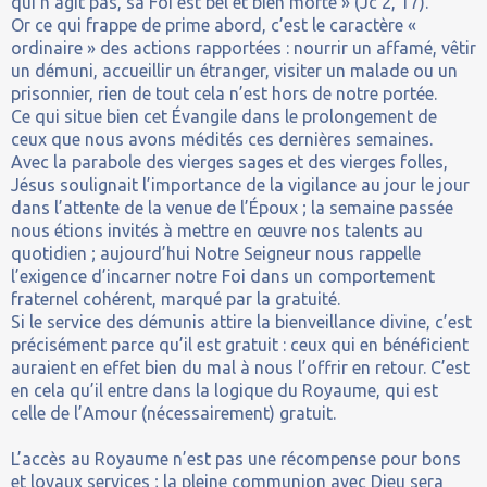
qui n’agit pas, sa Foi est bel et bien morte » (Jc 2, 17).
Or ce qui frappe de prime abord, c’est le caractère «
ordinaire » des actions rapportées : nourrir un affamé, vêtir
un démuni, accueillir un étranger, visiter un malade ou un
prisonnier, rien de tout cela n’est hors de notre portée.
Ce qui situe bien cet Évangile dans le prolongement de
ceux que nous avons médités ces dernières semaines.
Avec la parabole des vierges sages et des vierges folles,
Jésus soulignait l’importance de la vigilance au jour le jour
dans l’attente de la venue de l’Époux ; la semaine passée
nous étions invités à mettre en œuvre nos talents au
quotidien ; aujourd’hui Notre Seigneur nous rappelle
l’exigence d’incarner notre Foi dans un comportement
fraternel cohérent, marqué par la gratuité.
Si le service des démunis attire la bienveillance divine, c’est
précisément parce qu’il est gratuit : ceux qui en bénéficient
auraient en effet bien du mal à nous l’offrir en retour. C’est
en cela qu’il entre dans la logique du Royaume, qui est
celle de l’Amour (nécessairement) gratuit.
L’accès au Royaume n’est pas une récompense pour bons
et loyaux services ; la pleine communion avec Dieu sera