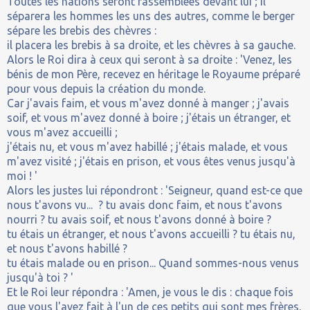
Toutes les nations seront rassemblées devant lui ; il
séparera les hommes les uns des autres, comme le berger
sépare les brebis des chèvres :
il placera les brebis à sa droite, et les chèvres à sa gauche.
Alors le Roi dira à ceux qui seront à sa droite : 'Venez, les
bénis de mon Père, recevez en héritage le Royaume préparé
pour vous depuis la création du monde.
Car j'avais faim, et vous m'avez donné à manger ; j'avais
soif, et vous m'avez donné à boire ; j'étais un étranger, et
vous m'avez accueilli ;
j'étais nu, et vous m'avez habillé ; j'étais malade, et vous
m'avez visité ; j'étais en prison, et vous êtes venus jusqu'à
moi ! '
Alors les justes lui répondront : 'Seigneur, quand est-ce que
nous t'avons vu... ? tu avais donc faim, et nous t'avons
nourri ? tu avais soif, et nous t'avons donné à boire ?
tu étais un étranger, et nous t'avons accueilli ? tu étais nu,
et nous t'avons habillé ?
tu étais malade ou en prison... Quand sommes-nous venus
jusqu'à toi ? '
Et le Roi leur répondra : 'Amen, je vous le dis : chaque fois
que vous l'avez fait à l'un de ces petits qui sont mes frères,