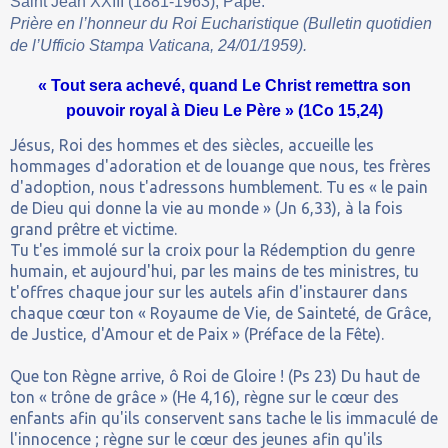
Saint Jean XXIII (1881-1963), Pape.
Prière en l’honneur du Roi Eucharistique (Bulletin quotidien
de l’Ufficio Stampa Vaticana, 24/01/1959).
« Tout sera achevé, quand Le Christ remettra son
pouvoir royal à Dieu Le Père » (1Co 15,24)
Jésus, Roi des hommes et des siècles, accueille les
hommages d'adoration et de louange que nous, tes frères
d'adoption, nous t'adressons humblement. Tu es « le pain
de Dieu qui donne la vie au monde » (Jn 6,33), à la fois
grand prêtre et victime.
Tu t'es immolé sur la croix pour la Rédemption du genre
humain, et aujourd'hui, par les mains de tes ministres, tu
t'offres chaque jour sur les autels afin d'instaurer dans
chaque cœur ton « Royaume de Vie, de Sainteté, de Grâce,
de Justice, d'Amour et de Paix » (Préface de la Fête).
Que ton Règne arrive, ô Roi de Gloire ! (Ps 23) Du haut de
ton « trône de grâce » (He 4,16), règne sur le cœur des
enfants afin qu'ils conservent sans tache le lis immaculé de
l'innocence ; règne sur le cœur des jeunes afin qu'ils