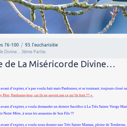
es 76-100
93. l'eucharisitie
de Divine…3ème Partie.
e de La Miséricorde Divine…
avant d’expirer, n’a pas voulu haïr mais Pardonner, et se tournant, toujours cloué s
:
« Père, Pardonne-leur, car ils ne savent pas ce qu’ils font !!! ».
 avant d’expirer, a voulu demander un dernier Sacrifice à
La Très Sainte
Vierge
Mari
 Notre Mère, à nous les assassins de Son Fils !!!
, avant d’expirer, a voulu nous donner une Très Sainte Maman, pleine de Tendresse,