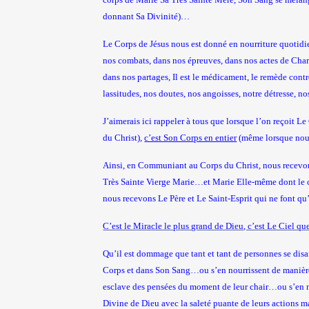
donnant Sa Divinité)…
Le Corps de Jésus nous est donné en nourriture quotidien
nos combats, dans nos épreuves, dans nos actes de Chari
dans nos partages, Il est le médicament, le remède contr
lassitudes, nos doutes, nos angoisses, notre détresse, no
J’aimerais ici rappeler à tous que lorsque l’on reçoit L
du Christ),
c’est Son Corps en entier
(même lorsque nous
Ainsi, en Communiant au Corps du Christ, nous recevon
Très Sainte
Vierge
Marie…et Marie Elle-même dont le cor
nous recevons Le Père et Le Saint-Esprit qui ne font qu
C’est le Miracle le plus grand de Dieu, c’est Le Ciel qu
Qu’il est dommage que tant et tant de personnes se disan
Corps et dans Son Sang…ou s’en nourrissent de manière s
esclave des pensées du moment de leur chair…ou s’en no
Divine
de Dieu avec la saleté puante de leurs actions