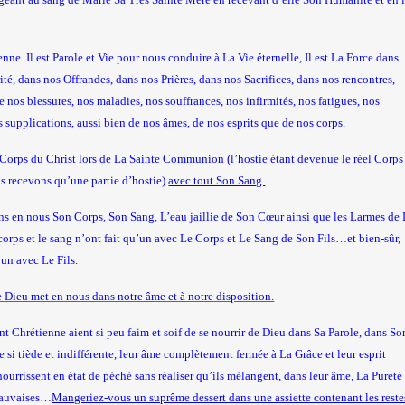
ne. Il est Parole et Vie pour nous conduire à La Vie éternelle, Il est La Force dans
té, dans nos Offrandes, dans nos Prières, dans nos Sacrifices, dans nos rencontres,
e nos blessures, nos maladies, nos souffrances, nos infirmités, nos fatigues, nos
s supplications, aussi bien de nos âmes, de nos esprits que de nos corps.
e Corps du Christ lors de
La Sainte Communion
(l’hostie étant devenue le réel Corps
 recevons qu’une partie d’hostie)
avec tout Son Sang.
s en nous Son Corps, Son Sang, L’eau jaillie de Son Cœur ainsi que les Larmes de
ps et le sang n’ont fait qu’un avec Le Corps et Le Sang de Son Fils…et bien-sûr,
’un avec Le Fils.
e Dieu met en nous dans notre âme et à notre disposition.
t Chrétienne aient si peu faim et soif de se nourrir de Dieu dans Sa Parole, dans So
i tiède et indifférente, leur âme complètement fermée à La Grâce et leur esprit
urrissent en état de péché sans réaliser qu’ils mélangent, dans leur âme,
La Pureté
 mauvaises…
Mangeriez-vous un suprême dessert dans une assiette contenant les reste