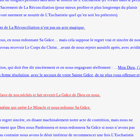
 Sacrement de La Réconciliation (pour mieux profiter et plus longtemps du plaisir
vont rarement se nourrir de L’Eucharistie quel qu’en soit les prétextes).
ment de La Réconciliation n’est pas un acte magique.
ous, en nous redonnant Sa Grâce… mais cela suppose le regret vrai et sincère de no
veau recevoir Le Corps du Christ…avant de nous rejeter aussitôt après, avec avidi
ion, qui doit être dit sincèrement et en nous engageant réellement : …
Mon Dieu, j’
 ferme résolution, avec le secours de votre Sainte Grâce, de ne plus vous offenser et
 lave de nos péchés et fait revenir La Grâce de Dieu en nous.
ui-même qui opère Le Miracle et nous redonne Sa Grâce.
n regret sincère, en disant machinalement notre acte de contrition, mais nous ne
ment que Dieu nous Pardonnera et nous redonnera Sa Grâce si nous n’avons pas
 au contraire nous avons le désir intérieur de recommencer une fois L’Eucharistie