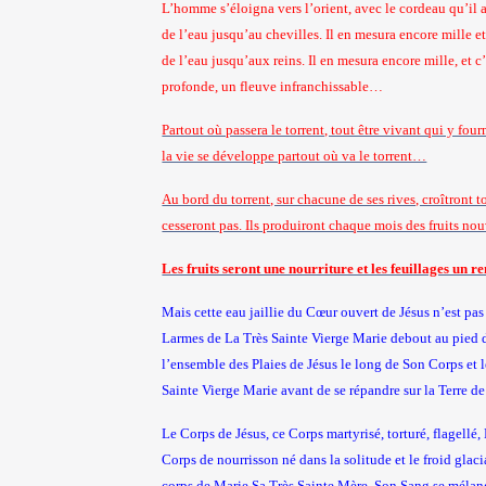
L’homme s’éloigna vers l’orient, avec le cordeau qu’il av
de l’eau jusqu’au chevilles. Il en mesura encore mille et
de l’eau jusqu’aux reins. Il en mesura encore mille, et c’
profonde, un fleuve infranchissable…
Partout où passera le torrent, tout être vivant qui y four
la vie se développe partout où va le torrent…
Au bord du torrent, sur chacune de ses rives, croîtront tou
cesseront pas. Ils produiront chaque mois des fruits nou
Les fruits seront une nourriture et les feuillages un r
Mais cette eau jaillie du Cœur ouvert de Jésus n’est pas 
Larmes de
La Très Sainte
Vierge
Marie debout au pied d
l’ensemble des Plaies de Jésus le long de Son Corps et 
Sainte
Vierge
Marie avant de se répandre sur la Terre d
Le Corps de Jésus, ce Corps martyrisé, torturé, flagell
Corps de nourrisson né dans la solitude et le froid gla
corps de Marie Sa Très Sainte Mère, Son Sang se mélan