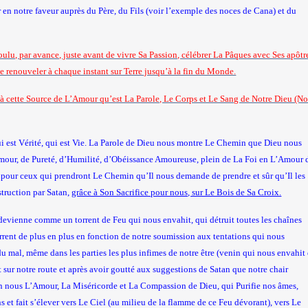
 en notre faveur auprès du Père, du Fils (voir l’exemple des noces de Cana) et du
 voulu, par avance, juste avant de vivre Sa Passion, célébrer La Pâques avec Ses apôtr
 se renouveler à chaque instant sur Terre jusqu’à la fin du Monde.
 à cette Source de L’Amour qu’est La Parole, Le Corps et Le Sang de Notre Dieu (No
ui est Vérité, qui est Vie. La Parole de Dieu nous montre Le Chemin que Dieu nous
Amour, de Pureté, d’Humilité, d’Obéissance Amoureuse, plein de La Foi en L’Amour 
 pour ceux qui prendront Le Chemin qu’Il nous demande de prendre et sûr qu’Il les
struction par Satan,
grâce à Son Sacrifice pour nous, sur Le Bois de Sa Croix.
devienne comme un torrent de Feu qui nous envahit, qui détruit toutes les chaînes
rrent de plus en plus en fonction de notre soumission aux tentations qui nous
 du mal, même dans les parties les plus infimes de notre être (venin qui nous envahit
 sur notre route et après avoir goutté aux suggestions de Satan que notre chair
 en nous L’Amour, La Miséricorde et La Compassion de Dieu, qui Purifie nos âmes,
ons et fait s’élever vers Le Ciel (au milieu de la flamme de ce Feu dévorant), vers Le