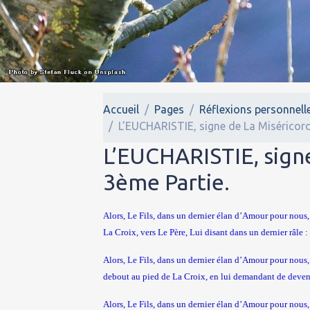
Accueil
Pages
Réflexions personnell
L’EUCHARISTIE, signe de La Miséricor
L’EUCHARISTIE, sign
3ème Partie.
Alors, Le Fils, dans un dernier élan d’Amour pour nous, 
La Croix, vers Le Père, Lui disant dans un dernier râle 
Alors, Le Fils, dans un dernier élan d’Amour pour nous,
debout au pied de La Croix, en lui demandant de devenir
Alors, Le Fils, dans un dernier élan d’Amour pour nous