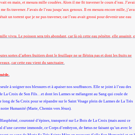
ait en main, et mesura mille coudées. Alors il me fit traverser le cours d’eau. J’avai
 me fis traverser. J’avais de l’eau jusqu’aux genoux. Il en mesura encore mille, j’ava
était un torrent que je ne pus traverser, car l’eau avait grossi pour devenir une eau
mille vivra. Le poisson sera très abondant, car là où cette eau pénètre, elle assainit, e
tes sortes d’arbres fruitiers dont le feuillage ne se flétrira pas et dont les fruits ne
veaux, car cette eau vient du sanctuaire.
emède.
seule à soigner nos blessures et à apaiser nos souffrances. Elle se joint à l’eau des
e La Croix de Son Fils…et dont les Larmes se mélangent au Sang qui coule de
le long de Sa Croix pour se répandre sur le Saint Visage plein de Larmes de
La Très
e notre Humanité (Marie, Chemin vers Jésus).
é, Blasphémé, couronné d’épines, transpercé sur Le Bois de La Croix (mais aussi ce
cial d’une caverne immonde, ce Corps d’embryon, de fœtus ne faisant qu’un avec le
geant au sang de Marie Sa Très Sainte Mère en recevant d’elle Son Humanité et en 