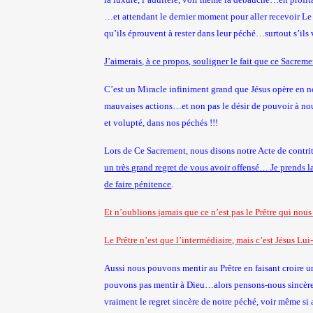
…et attendant le dernier moment pour aller recevoir Le
qu’ils éprouvent à rester dans leur péché…surtout s’ils 
J’aimerais, à ce propos, souligner le fait que ce Sacre
C’est un Miracle infiniment grand que Jésus opère en n
mauvaises actions…et non pas le désir de pouvoir à nou
et volupté, dans nos péchés !!!
Lors de Ce Sacrement, nous disons notre Acte de contrit
un très grand regret de vous avoir offensé… Je prends la
de faire pénitence
.
Et n’oublions jamais que ce n’est pas le Prêtre qui nous
Le Prêtre n’est que l’intermédiaire, mais c’est Jésus L
Aussi nous pouvons mentir au Prêtre en faisant croire u
pouvons pas mentir à Dieu…alors pensons-nous sincère
vraiment le regret sincère de notre péché, voir même si