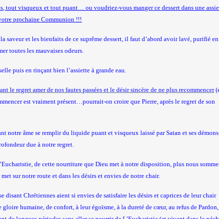
des, tout visqueux et tout puant… ou voudriez-vous manger ce dessert dans une assie
e votre prochaine Communion !!!
a saveur et les bienfaits de ce suprême dessert, il faut d’abord avoir lavé, purifié en
imer toutes les mauvaises odeurs.
selle puis en rinçant bien l’assiette à grande eau.
ant le regret amer de nos fautes passées et le désir sincère de ne plus recommencer
(
ecommencer est vraiment présent…pourrait-on croire que Pierre, après le regret de son
ant notre âme se remplir du liquide puant et visqueux laissé par Satan et ses démons
rofondeur due à notre regret.
ucharistie, de cette nourriture que Dieu met à notre disposition, plus nous somme
et sur notre route et dans les désirs et envies de notre chair.
 disant Chrétiennes aient si envies de satisfaire les désirs et caprices de leur chair
e gloire humaine, de confort, à leur égoïsme, à la dureté de cœur, au refus de Pardon,
t de longues périodes sans aller se nourrir de L’Eucharistie (et vivant dans le péch