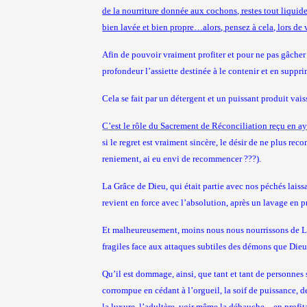
de la nourriture donnée aux cochons, restes tout liqui
bien lavée et bien propre…alors, pensez à cela, lors d
Afin de pouvoir vraiment profiter et pour ne pas gâcher l
profondeur l’assiette destinée à le contenir et en suppr
Cela se fait par un détergent et un puissant produit vais
C’est le rôle du Sacrement de Réconciliation reçu en ay
si le regret est vraiment sincère, le désir de ne plus r
reniement, ai eu envi de recommencer ???).
La Grâce de Dieu, qui était partie avec nos péchés laiss
revient en force avec l’absolution, après un lavage en p
Et malheureusement, moins nous nous nourrissons de L’E
fragiles face aux attaques subtiles des démons que Dieu m
Qu’il est dommage, ainsi, que tant et tant de personnes se
corrompue en cédant à l’orgueil, la soif de puissance, d
la luxure, l’adultère, voir même la débauche…en profitan