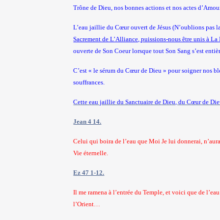
Trône de Dieu, nos bonnes actions et nos actes d’Amour
L’eau jaillie du Cœur ouvert de Jésus (N’oublions pas la
Sacrement de L’Alliance, puissions-nous être unis à La 
ouverte de Son Coeur lorsque tout Son Sang s’est enti
C’est « le sérum du Cœur de Dieu » pour soigner nos ble
souffrances.
Cette eau jaillie du Sanctuaire de Dieu, du Cœur de Die
Jean 4 14.
Celui qui boira de l’eau que Moi Je lui donnerai, n’aura
Vie éternelle.
Ez 47 1-12.
Il me ramena à l’entrée du Temple, et voici que de l’eau 
l’Orient…