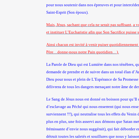
pour nous soutenir dans nos épreuves et pour intercéder
Saint-Esprit (Son époux).
Mais, Jésus, sachant que cela ne serait pas suffisant, a
et instituer L’Eucharistie afin que Son Sacrifice puisse
Ainsi chacun est invité à venir puiser quotidiennement
Père…donne-nous notre Pain quotidien…).
La Parole de Dieu qui est Lumière dans nos ténèbres, q
demande de prendre et de suivre dans un total élan d’
Dieu pour nous et plein de L’Espérance de Sa Promesse
délivrera de tous les dangers menaçant notre âme de de
Le Sang de Jésus nous est donné en boisson pour qu’Il 
d’esclavage au Péché qui nous enserrent (qui nous ense
surviennent !!!), qui neutralise tous les effets du Venin
plus en plus, une fois asservi aux démons que Satan met
frémissante d’envie nous suggérait), qui fait déborder
détruit toutes les saletés et souillures que nous y laiss