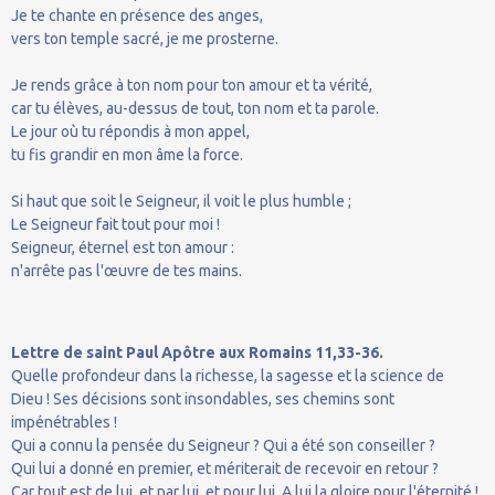
Je te chante en présence des anges,
vers ton temple sacré, je me prosterne.
Je rends grâce à ton nom pour ton amour et ta vérité,
car tu élèves, au-dessus de tout, ton nom et ta parole.
Le jour où tu répondis à mon appel,
tu fis grandir en mon âme la force.
Si haut que soit le Seigneur, il voit le plus humble ;
Le Seigneur fait tout pour moi !
Seigneur, éternel est ton amour :
n'arrête pas l'œuvre de tes mains.
Lettre de saint Paul Apôtre aux Romains 11,33-36.
Quelle profondeur dans la richesse, la sagesse et la science de
Dieu ! Ses décisions sont insondables, ses chemins sont
impénétrables !
Qui a connu la pensée du Seigneur ? Qui a été son conseiller ?
Qui lui a donné en premier, et mériterait de recevoir en retour ?
Car tout est de lui, et par lui, et pour lui. A lui la gloire pour l'éternité !