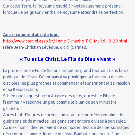
Sur cette Terre, le Royaume est déjà mystérieusement présent ;
lorsque Le Seigneur viendra, ce Royaume atteindra sa perfection.
Autre commentaire du jour.
http://www.carmel.asso.fr/21eme-Dimanhe-T-O-Mt-16-13-20.html
Frère Jean-Christian Lévêque, o.c.d. (Carmel).
« Tu es Le Christ, Le Fils du Dieu vivant »
La profession de Foi de Simon marque un grand tournant dans la vie
publique de Jésus. Désormais il va privilégier la formation de ses
disciples les plus proches et commencer à leur annoncer sa Passion
et sa Résurrection.
Si bien que la question : « Au dire des gens, qui est Le Fils de
l’Homme ? » résonne un peu comme le bilan de son Ministère
galiléen.
Après tant d’heures de prédication, tant de journées remplies de
guérisons et de miracles, les gens sont encore divisés à son sujet.
Au maximum l’idée leur vient de comparer Jésus à des personnages
déjà connus, comme Jérémie ou Jean-Baptiste, ou encore à un