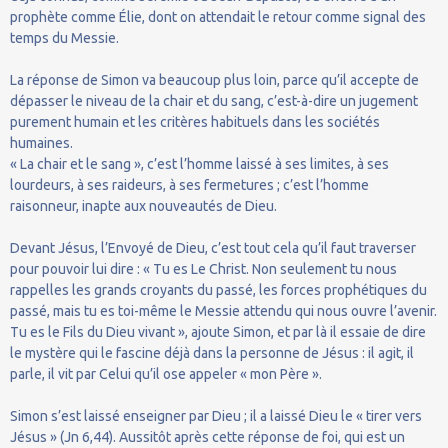
prophète comme Élie, dont on attendait le retour comme signal des
temps du Messie.
La réponse de Simon va beaucoup plus loin, parce qu’il accepte de
dépasser le niveau de la chair et du sang, c’est-à-dire un jugement
purement humain et les critères habituels dans les sociétés
humaines.
« La chair et le sang », c’est l’homme laissé à ses limites, à ses
lourdeurs, à ses raideurs, à ses fermetures ; c’est l’homme
raisonneur, inapte aux nouveautés de Dieu.
Devant Jésus, l’Envoyé de Dieu, c’est tout cela qu’il faut traverser
pour pouvoir lui dire : « Tu es Le Christ. Non seulement tu nous
rappelles les grands croyants du passé, les forces prophétiques du
passé, mais tu es toi-même le Messie attendu qui nous ouvre l’avenir.
Tu es le Fils du Dieu vivant », ajoute Simon, et par là il essaie de dire
le mystère qui le fascine déjà dans la personne de Jésus : il agit, il
parle, il vit par Celui qu’il ose appeler « mon Père ».
Simon s’est laissé enseigner par Dieu ; il a laissé Dieu le « tirer vers
Jésus » (Jn 6,44). Aussitôt après cette réponse de foi, qui est un