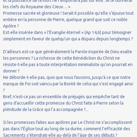
et la puissance de la mort ne l’emportera pas sur elle. Je te donnerai
les clefs du Royaume des Cieux… »
Promesse sacrée et glorieuse ! Serait-il possible qu'elle s'épuise tout
entière en la personne de Pierre, quelque grand que soit ce noble
Apôtre ?
Est-elle insérée dans « l'Évangile éternel » (Ap 14,6) pour témoigner
simplement en faveur de quelqu'un qui a disparu depuis longtemps ?
D'ailleurs est-ce que généralement la Parole inspirée de Dieu exalte
les personnes ? La richesse de cette Bénédiction du Christ ne
résiste-t-elle pas à toute interprétation minimaliste qu'on pourrait en
donner ?
Ne déborde-t-elle pas, quoi que nous fassions, jusqu'à ce que notre
manque de Foi soit vaincu par la Bonté de celui qui s'est engagé ainsi
?
Bref, n’est-ce pas un ensemble de préjugés qui empêche tant de
gens d'accueillir cette promesse du Christ faite à Pierre selon la
plénitude de la Grâce qui l'a accompagnée ?...
Si les promesses faites aux apôtres par Le Christ ne s'accomplissent
pas dans l'Église tout au long de sa durée, comment l'efficacité des
Sacrements s'étendrait-elle au-delà de l'âge de ses débuts ?