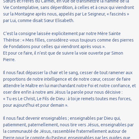
Sœurs et Frères du Carmel, en vue de transmettre la flamme de la
Vie Contemplative, sans déperdition, à celles et à ceux qui viendront
sur la Montagne après nous, appelés par Le Seigneur, « fascinés »
par Lui, comme disait Sœur Elisabeth.
C’est la consigne laissée explicitement par notre Mère Sainte
Thérèse : « Mes filles, considérez-vous toujours comme des pierres
de Fondations pour celles qui viendront après vous ».
Et pour ce faire, il n’est que de suivre la voie ouverte par Simon
Pierre.
Il nous faut dépasser la chair et le sang, cesser de tout ramener aux
proportions de notre intelligence et de notre cœur, cesser de faire
attendre le Maître en lui marchandant notre Foi et notre confiance, et
oser dire enfin à notre ami Jésus la parole pour nous décisive :
« Tu es Le Christ, Le Fils de Dieu : à toi je remets toutes mes forces,
pour aujourd’hui et pour demain ».
Il nous faut devenir enseignables ; enseignables par Dieu qui,
patiemment, paternellement, nous tire vers Jésus, enseignables par
la communauté de Jésus, rassemblée fraternellement autour de
Pierre pour le compte du Pasteur, enseignables par les guides que