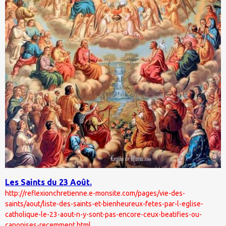
Les Saints du 23 Août.
http://reflexionchretienne.e-monsite.com/pages/vie-des-
saints/aout/liste-des-saints-et-bienheureux-fetes-par-l-eglise-
catholique-le-23-aout-n-y-sont-pas-encore-ceux-beatifies-ou-
canonises-recemment.html