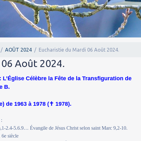
AOÛT 2024
Eucharistie du Mardi 06 Août 2024.
 06 Août 2024.
 L’Église Célèbre la Fête de la Transfiguration de
e B.
e) de 1963 à 1978 (
✝
1978).
 :
1-2.4-5.6.9… Évangile de Jésus Christ selon saint Marc 9,2-10.
6e siècle