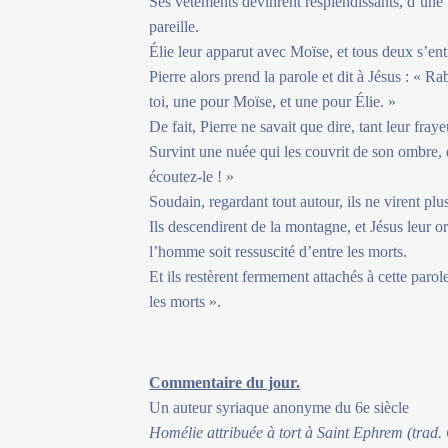
Ses vêtements devinrent resplendissants, d’une 
pareille.
Élie leur apparut avec Moïse, et tous deux s’ent
Pierre alors prend la parole et dit à Jésus : « R
toi, une pour Moïse, et une pour Élie. »
De fait, Pierre ne savait que dire, tant leur fraye
Survint une nuée qui les couvrit de son ombre, e
écoutez-le ! »
Soudain, regardant tout autour, ils ne virent pl
Ils descendirent de la montagne, et Jésus leur o
l’homme soit ressuscité d’entre les morts.
Et ils restèrent fermement attachés à cette parol
les morts ».
Commentaire du jour.
Un auteur syriaque anonyme du 6e siècle
Homélie attribuée à tort à Saint Ephrem (trad.