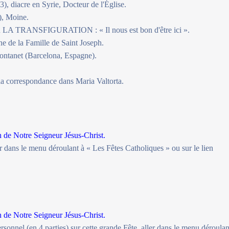
, diacre en Syrie, Docteur de l'Église.
), Moine.
RANSFIGURATION : « Il nous est bon d'être ici ».
 de la Famille de Saint Joseph.
ntanet (Barcelona, Espagne).
 la correspondance dans Maria Valtorta.
n de Notre Seigneur Jésus-Christ.
er dans le menu déroulant à « Les Fêtes Catholiques » ou sur le lien
.
n de Notre Seigneur Jésus-Christ.
nnel (en 4 parties) sur cette grande Fête, aller dans le menu déroulan