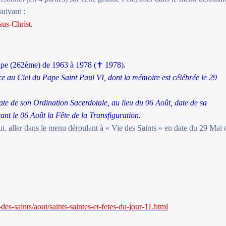
suivant :
sus-Christ.
ape (262ème) de 1963 à 1978 (
✝
1978).
nce au Ciel du Pape Saint Paul VI, dont la mémoire est célébrée le 29
ate de son Ordination Sacerdotale, au lieu du 06 Août, date de sa
rant le 06 Août la Fête de la Transfiguration.
lui, aller dans le menu déroulant à « Vie des Saints » en date du 29 Mai 
es-saints/aout/saints-saintes-et-fetes-du-jour-11.html