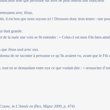
blancheur telle que personne sur terre ne peut obtenir une blancheur
retenaient avec Jésus.
abbi, il est bon que nous soyons ici ! Dressons donc trois tentes : une pou
ur était grande.
t de la nuée une voix se fit entendre : « Celui-ci est mon Fils bien-aimé
us que Jésus seul avec eux.
rdonna de ne raconter à personne ce qu’ils avaient vu, avant que le Fils
e, tout en se demandant entre eux ce que voulait dire : « ressusciter d’en
 Coune, in L'Année en fêtes, Migne 2000, p. 474)