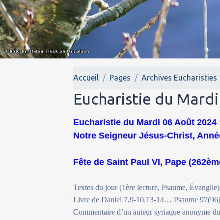
Accueil
Pages
Archives Eucharisties
Eucharistie du Mardi
Eucharistie du Mardi 06 Août 2024 :
Notre Seigneur Jésus-Christ, Anné
Fête de Saint Paul VI, Pape (262èm
Textes du jour (1ère lecture, Psaume, Évangile)
Livre de Daniel 7,9-10.13-14… Psaume 97(96),
Commentaire d’un auteur syriaque anonyme du 