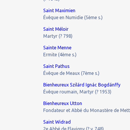
Saint Maximien
Évêque en Numidie (5ème s.)
Saint Méloir
Martyr (? 798)
Sainte Menne
Ermite (4ème s.)
Saint Pathus
Évêque de Meaux (7ème s.)
Bienheureux Szilárd Ignác Bogdánffy
Évêque roumain, Martyr (? 1953)
Bienheureux Utton
Fondateur et Abbé du Monastère de Mett
Saint Widrad
2e Abbé de Flavigny (? v. 748)