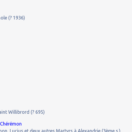
nole (? 1936)
aint Willibrord (? 695)
e, Chérémon
émon, Lucius et deux autres Martyrs à Alexandrie (3ème s.)