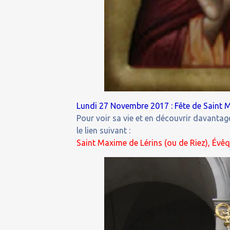
Lundi 27 Novembre 2017 : Fête de Saint Ma
Pour voir sa vie et en découvrir davantage
le lien suivant :
Saint Maxime de Lérins (ou de Riez), Évêq