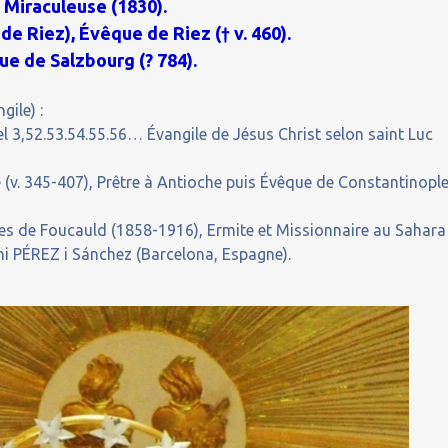
 Miraculeuse (1830).
de Riez), Évêque de Riez († v. 460).
ue de Salzbourg (? 784).
gile) :
el 3,52.53.54.55.56… Évangile de Jésus Christ selon saint Luc
v. 345-407), Prêtre à Antioche puis Évêque de Constantinople
s de Foucauld (1858-1916), Ermite et Missionnaire au Sahara
i PÉREZ i Sánchez (Barcelona, Espagne).