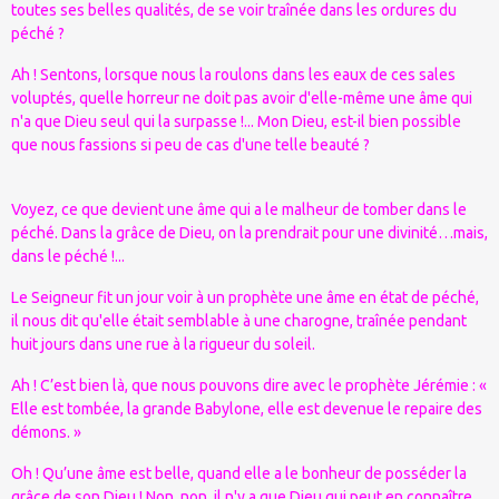
toutes ses belles qualités, de se voir traînée dans les ordures du
péché ?
Ah ! Sentons, lorsque nous la roulons dans les eaux de ces sales
voluptés, quelle horreur ne doit pas avoir d'elle-même une âme qui
n'a que Dieu seul qui la surpasse !... Mon Dieu, est-il bien possible
que nous fassions si peu de cas d'une telle beauté ?
Voyez, ce que devient une âme qui a le malheur de tomber dans le
péché. Dans la grâce de Dieu, on la prendrait pour une divinité…mais,
dans le péché !...
Le Seigneur fit un jour voir à un prophète une âme en état de péché,
il nous dit qu'elle était semblable à une charogne, traînée pendant
huit jours dans une rue à la rigueur du soleil.
Ah ! C’est bien là, que nous pouvons dire avec le prophète Jérémie : «
Elle est tombée, la grande Babylone, elle est devenue le repaire des
démons. »
Oh ! Qu’une âme est belle, quand elle a le bonheur de posséder la
grâce de son Dieu ! Non, non, il n'y a que Dieu qui peut en connaître