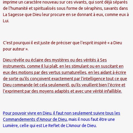
imprime un caractère nouveau sur ces vivants, qui sont déjà séparés
de l’humanité et spiritualisés sous forme de séraphins, savants dans
La Sagesse que Dieu leur procure en se donnant à eux, comme eux à
Lui.
C’est pourquoi il est juste de préciser que l’esprit inspiré « a Dieu
pour auteur ».
Dieu révèle ou éclaire des mystères ou des vérités à Ses
instruments, comme Il lui plaît, en les stimulant ou en suscitant en
eux des motions par des vertus surnaturelles, en les aidant à écrire
de sorte qu’ils conçoivent exactement par l’intelligence tout ce que
Dieu commande (et cela seulement), qu’ils veuillent bien l’écrire et
l’expriment par des moyens adaptés et avec une vérité infaillible.
Pour pouvoir vivre en Dieu, il faut non seulement suivre tous les
Commandements d’Amour de Dieu,
mais il nous faut être une
Lumière, celle qui est Le Reflet de L’Amour de Dieu.