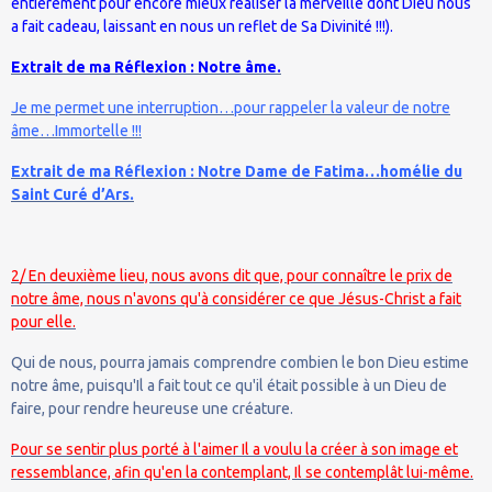
entièrement pour encore mieux réaliser la merveille dont Dieu nous
a fait cadeau, laissant en nous un reflet de Sa Divinité !!!).
Extrait de ma Réflexion : Notre âme.
Je me permet une interruption…pour rappeler la valeur de notre
âme…Immortelle !!!
Extrait de ma Réflexion : Notre Dame de Fatima…homélie du
Saint Curé d’Ars.
2/ En deuxième lieu, nous avons dit que, pour connaître le prix de
notre âme, nous n'avons qu'à considérer ce que Jésus-Christ a fait
pour elle.
Qui de nous, pourra jamais comprendre combien le bon Dieu estime
notre âme, puisqu'Il a fait tout ce qu'il était possible à un Dieu de
faire, pour rendre heureuse une créature.
Pour se sentir plus porté à l'aimer Il a voulu la créer à son image et
ressemblance, afin qu'en la contemplant, Il se contemplât lui-même.