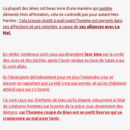
La plupart des âmes ont beau vivre d’une manière qui
semble
démentir Mon affirmation, cela ne contredit pas pour autant Mes
Paroles :
Cela prouve plutôt à quel point l’homme est perverti dans
ses affections et ses volontés, à cause de
ses alliances avec Le
Mal.
En vérité, nombreux sont ceux qui étranglent
leur âme
par la corde
des vices et des péchés, après l’avoir rendue esclave de Satan à qui
ils sont alliés.
Ils l’étranglent définitivement pour ne plus l’entendre crier et
pleurer en rappelant que Le Mal n’est pas permis, et qu’un châtiment
attend ceux qui s’y livrent.
Ce sont ceux qui, d’enfants de Dieu qu’ils étaient, retournent à l’état
de créatures-hommes par la perte de la grâce, puis deviennent des
démons,
car l’homme coupé du Bien est un petit liseron qui se
cramponne au mal pour tenir
.