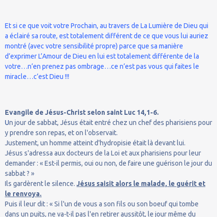
Et si ce que voit votre Prochain, au travers de La Lumière de Dieu qui
a éclairé sa route, est totalement différent de ce que vous lui auriez
montré (avec votre sensibilité propre) parce que sa manière
d’exprimer L’Amour de Dieu en lui est totalement différente de la
votre…n’en prenez pas ombrage…ce n’est pas vous qui faites le
miracle…c’est Dieu !!!
Evangile de Jésus-Christ selon saint Luc 14,1-6.
U
n jour de sabbat, Jésus était entré chez un chef des pharisiens pour
y prendre son repas, et on l'observait.
Justement, un homme atteint d'hydropisie était là devant lui.
Jésus s'adressa aux docteurs de la Loi et aux pharisiens pour leur
demander : « Est-il permis, oui ou non, de faire une guérison le jour du
sabbat ? »
Ils gardèrent le silence.
Jésus saisit alors le malade, le guérit et
le renvoya.
Puis il leur dit : « Si l'un de vous a son fils ou son boeuf qui tombe
dans un puits, ne va-t-il pas l'en retirer aussitôt, le jour même du