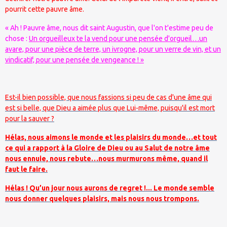
pourrit cette pauvre âme.
« Ah ! Pauvre âme, nous dit saint Augustin, que l'on t'estime peu de
chose :
Un orgueilleux te la vend pour une pensée d'orgueil…un
avare, pour une pièce de terre, un ivrogne, pour un verre de vin, et un
vindicatif, pour une pensée de vengeance ! »
Est-il bien possible, que nous fassions si peu de cas d'une âme qui
est si belle, que Dieu a aimée plus que Lui-même, puisqu'il est mort
pour la sauver ?
Hélas, nous aimons le monde et les plaisirs du monde…et tout
ce qui a rapport à la Gloire de Dieu ou au Salut de notre âme
nous ennuie, nous rebute…nous murmurons même, quand il
faut le faire.
Hélas ! Qu’un jour nous aurons de regret !... Le monde semble
nous donner quelques plaisirs, mais nous nous trompons.