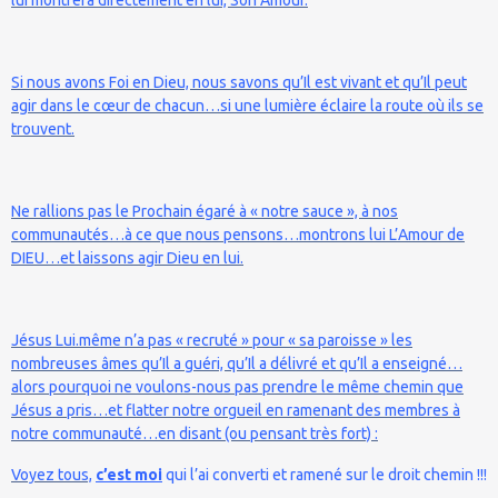
Si nous avons Foi en Dieu, nous savons qu’Il est vivant et qu’Il peut
agir dans le cœur de chacun…si une lumière éclaire la route où ils se
trouvent.
Ne rallions pas le Prochain égaré à « notre sauce », à nos
communautés…à ce que nous pensons…montrons lui L’Amour de
DIEU…et laissons agir Dieu en lui.
Jésus Lui.même n’a pas « recruté » pour « sa paroisse » les
nombreuses âmes qu’Il a guéri, qu’Il a délivré et qu’Il a enseigné…
alors pourquoi ne voulons-nous pas prendre le même chemin que
Jésus a pris…et flatter notre orgueil en ramenant des membres à
notre communauté…en disant (ou pensant très fort) :
Voyez tous,
c’est moi
qui l’ai converti et ramené sur le droit chemin !!!