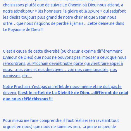
choisissons plutôt que de suivre Le Chemin où Dieu nous attend, à
notre attrait pour « les honneurs, la gloire et la luxure » qui satisfont
les désirs toujours plus grand de notre chair et que Satan nous
offre…que nous risquons de perdre à jamais…cette demeure dans
Le Royaume de Dieu !!!
C’est à cause de cette diversité (où chacun exprime différemment
L’Amour de Dieu) que nous ne pouvons pas imposer à ceux que nous
rencontrons, au Prochain devant notre porte qui vient faire appel à
nous…nos vues et nos directives…voir nos communautés, nos
paroisses, etc…
Notre Prochain n’est pas un reflet de nous-même et ne doit pas le
devenir.
Il est le reflet de La Divinité de Dieu…différent de celui
que nous réfléchissons !!!
Pour mieux me faire comprendre, il faut réaliser (en ravalant tout
orgueil en nous) que nous ne sommes rien…à peine un peu de