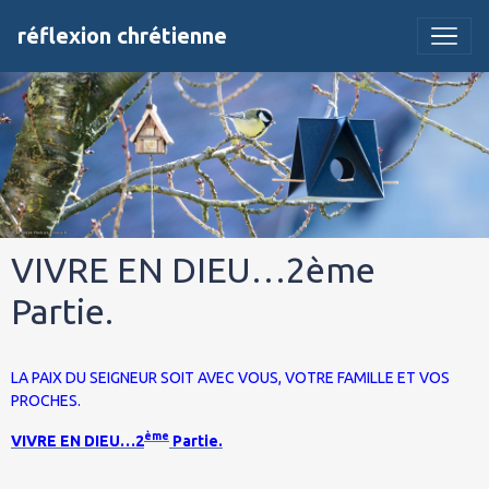
réflexion chrétienne
VIVRE EN DIEU…2ème
Partie.
LA PAIX DU
SEIGNEUR
SOIT AVEC VOUS, VOTRE FAMILLE ET VOS
PROCHES.
ème
VIVRE EN DIEU…2
Partie.