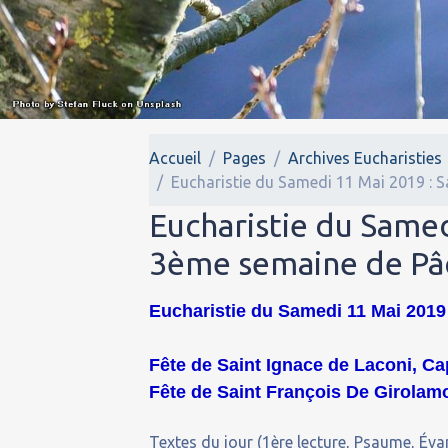
Accueil
Pages
Archives Eucharisties
Eucharistie du Samedi 11 Mai 2019 : 
Eucharistie du Samed
3ème semaine de Pâ
Eucharistie du Samedi 11 Mai 2019 
Fête de Saint Ignace de Laconi, Ca
Fête de Saint François De Girolamo,
Textes du jour (1ère lecture, Psaume, Évan