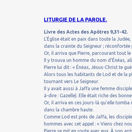
LITURGIE DE LA PAROLE.
Livre des Actes des Apôtres 9,31-42.
L’Église était en paix dans toute la Judée, 
dans la crainte du Seigneur ; réconfortée pa
Or, il arriva que Pierre, parcourant tout le
Il y trouva un homme du nom d’Énéas, alité
Pierre lui dit : « Énéas, Jésus-Christ te guér
Alors tous les habitants de Lod et de la pl
tournant vers Le Seigneur.
Il y avait aussi à Jaffa une femme discipl
à-dire : Gazelle). Elle était riche des bon
Or, il arriva en ces jours-là qu’elle tomb
dans la chambre haute.
Comme Lod est près de Jaffa, les disciple
hommes avec cet appel : « Viens chez nou
Pierre se mit en route avec eux. À son arr