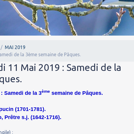
MAI 2019
Samedi de la 3ème semaine de Pâques.
i 11 Mai 2019 : Samedi de la
ques.
ème
: Samedi de la 3
semaine de Pâques.
pucin (1701-1781).
 Prêtre s.j. (1642-1716).
gile) :