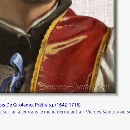
is De Girolamo, Prêtre s.j. (1642-1716).
 sur lui, aller dans le menu déroulant à « Vie des Saints » ou s