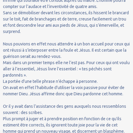
infirme qui souhaite être conduit auprès du maître. L’homme pourra
compter sur l’audace et l’inventivité de quatre amis.
Sans se démobiliser devant les circonstances, ils hissent le brancard
sur le toit, fait de branchages et de terre, creuse facilement un trou
et font descendre leur ami aux pieds de Jésus, qui s’émerveille, et
surprend.
Nous pouvions en effet nous attendre à un bon accueil pour ceux qui
ont réussi à s’interposer entre la foule et Jésus. Il est certain que la
guérison serait au rendez-vous.
Mais dans un premier temps elle ne l’est pas. Pour ceux qui ont voulu
aller à l’essentiel, Jésus livre l’essentiel : « tes péchés sont
pardonnés ».
La portée d’une telle phrase n’échappe à personne.
On avait en effet l’habitude d’utiliser la voix passive pour éviter de
nommer Dieu. Jésus affirme donc que Dieu pardonne cet homme.
Or il y avait dans l’assistance des gens auxquels nous ressemblons
souvent : des scribes.
Plus prompt à juger et à prendre position en fonction de ce qu’ils
estiment être corrects, ils ignorent toute joie pour la vie de cet
homme qui prend un nouveau visage, et discernent un blasphème.