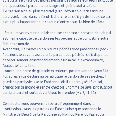
Son cœur se dilate devant les besoins des autres et Il leur fait tout le
bien possible: Il pardonne, enseigne et guérit tout à la fois.
Il offre son aide au plan matériel (aujourd'hui en guérissant une
paralysie), mais -dans le fond- Il cherche ce qu'il y a de mieux, ce qui
est le plus important pour chacun d'entre nous: le bien de l'âme.
Jésus-Sauveur veut nous laisser une espérance certaine de Salut: Il
est même capable de pardonner les péchés et de compatir à notre
faiblesse morale.
Avant tout, il affirme: «Mon fils, tes péchés sont pardonnés» (Mc 2,5).
Puis nous le voyons associer le pardon des péchés -qu'il dispense
généreusement et infatigablement- à un miracle extraordinaire,
"palpable" à l'œil nu.
Comme une sorte de garantie extérieure, pour ouvrir nos yeux à la
Foi, après avoir déclaré au paralytique le pardon de ses péchés, il
guérit sa paralysie: «Je te l'ordonne, dit-il au paralysé: Lève-toi,
prends ton brancard et rentre chez toi. L'homme se leva, prit aussitôt
son brancard, et sortit devant tout le monde» (Mc 2,11-12).
Ce miracle, nous pouvons le revivre fréquemment dans la
Confession. Dans les paroles de l'absolution que prononce le
Ministre de Dieu («Je te Pardonne au Nom du Père, du Fils et du