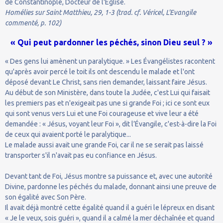
de Constantinople, Docteur de l'Église.
Homélies sur Saint Matthieu, 29, 1-3 (trad. cf. Véricel, L'Evangile
commenté, p. 102)
« Qui peut pardonner les péchés, sinon Dieu seul ? »
« Des gens lui amènent un paralytique. » Les Évangélistes racontent
qu'après avoir percé le toit ils ont descendu le malade et l'ont
déposé devant Le Christ, sans rien demander, laissant faire Jésus.
Au début de son Ministère, dans toute la Judée, c'est Lui qui faisait
les premiers pas et n'exigeait pas une si grande Foi ; ici ce sont eux
qui sont venus vers Lui et une Foi courageuse et vive leur a été
demandée : « Jésus, voyant leur Foi », dit l’Évangile, c'est-à-dire la Foi
de ceux qui avaient porté le paralytique...
Le malade aussi avait une grande Foi, car il ne se serait pas laissé
transporter s'il n'avait pas eu confiance en Jésus.
Devant tant de Foi, Jésus montre sa puissance et, avec une autorité
Divine, pardonne les péchés du malade, donnant ainsi une preuve de
son égalité avec Son Père.
Il avait déjà montré cette égalité quand il a guéri le lépreux en disant
« Je le veux, sois guéri », quand il a calmé la mer déchaînée et quand