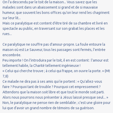
On l'a descendu par le toit de la maison... Vous savez que les
malades sont dans un abaissement si grand et de si mauvaise
humeur, que souvent les bons offices qu'on leur rend les chagrinent
sur leur lit...
Mais ce paralytique est content d'être tiré de sa chambre et livré en
spectacle au public, en traversant sur son grabat les places et les
rues...
Ce paralytique ne souffre pas d'amour-propre. La foule entoure la
maison où est Le Sauveur, tous les passages sont fermés, l'entrée
encombrée.
Peu importe ! On l'introduira par le toit, il en est content : l'amour est
tellement habile, la Charité tellement ingénieuse !
« Celui qui cherche trouve ; à celui qui frappe, on ouvre la porte. » (Mt
7,8)
Ce malade ne dira pas à ses amis qui le portent : « Qu'allez-vous
faire ? Pourquoi tant de trouble ? Pourquoi cet empressement ?
Attendons que la maison soit libre et que tout le monde soit parti.
Alors nous pourrons nous présenter à Jésus laissé presque seul... »
Non, le paralytique ne pense rien de semblable ; c'est une gloire pour
lui que d'avoir un grand nombre de témoins de sa guérison.