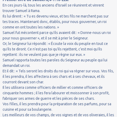
En ces jours-là, tous les anciens d’Israël se réunirent et vinrent
trouver Samuel à Rama.
Ils lui dirent : « Tu es devenu vieux, et tes fils ne marchent pas sur
tes traces. Maintenant donc, établis, pour nous gouverner, un roi
comme en ont toutes les nations. »
Samuel fut mécontent parce qu’ils avaient dit : « Donne-nous un roi
pour nous gouverner », et il se mit à prier le Seigneur.
Or, le Seigneur lui répondit : « Écoute la voix du peuple en tout ce
qu’ils te diront. Ce n’est pas toi qu’ils rejettent, c’est moi qu’ils
rejettent : ils ne veulent pas que je règne sur eux. »
Samuel rapporta toutes les paroles du Seigneur au peuple qui lui
demandait un roi.
Et il dit : « Tels seront les droits du roi qui va régner sur vous. Vos fils,
il les prendra, il les affectera à ses chars et à ses chevaux, et ils
courront devant son char.
Il les utilisera comme officiers de millier et comme officiers de
cinquante hommes ; il les fera labourer et moissonner à son profit,
fabriquer ses armes de guerre et les pièces de ses chars.
Vos filles, il les prendra pour la préparation de ses parfums, pour sa
cuisine et pour sa boulangerie.
Les meilleurs de vos champs, de vos vignes et de vos oliveraies, il les