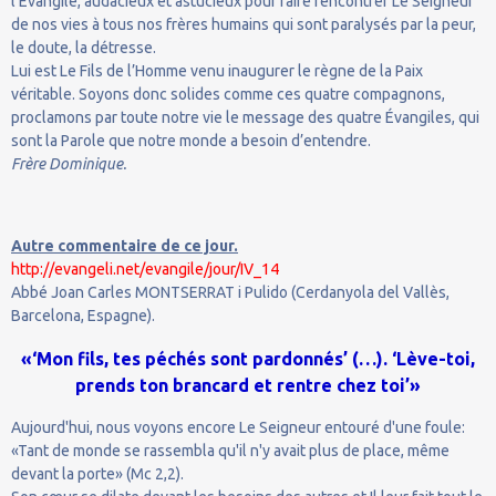
l’Évangile, audacieux et astucieux pour faire rencontrer Le Seigneur
de nos vies à tous nos frères humains qui sont paralysés par la peur,
le doute, la détresse.
Lui est Le Fils de l’Homme venu inaugurer le règne de la Paix
véritable. Soyons donc solides comme ces quatre compagnons,
proclamons par toute notre vie le message des quatre Évangiles, qui
sont la Parole que notre monde a besoin d’entendre.
Frère Dominique.
Autre commentaire de ce jour.
http://evangeli.net/evangile/jour/IV_14
Abbé Joan Carles MONTSERRAT i Pulido (Cerdanyola del Vallès,
Barcelona, Espagne).
«‘Mon fils, tes péchés sont pardonnés’ (…). ‘Lève-toi,
prends ton brancard et rentre chez toi’»
Aujourd'hui, nous voyons encore Le Seigneur entouré d'une foule:
«Tant de monde se rassembla qu'il n'y avait plus de place, même
devant la porte» (Mc 2,2).