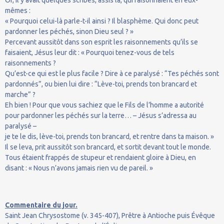
mêmes :
« Pourquoi celui-là parle-t-il ainsi ? Il blasphème. Qui donc peut
pardonner les péchés, sinon Dieu seul ? »
Percevant aussitôt dans son esprit les raisonnements qu’ils se
faisaient, Jésus leur dit : « Pourquoi tenez-vous de tels
raisonnements ?
Qu’est-ce qui est le plus facile ? Dire à ce paralysé : “Tes péchés sont
pardonnés”, ou bien lui dire : “Lève-toi, prends ton brancard et
marche” ?
Eh bien ! Pour que vous sachiez que le Fils de l’homme a autorité
pour pardonner les péchés sur la terre… – Jésus s’adressa au
paralysé –
je te le dis, lève-toi, prends ton brancard, et rentre dans ta maison. »
Il se leva, prit aussitôt son brancard, et sortit devant tout le monde.
Tous étaient frappés de stupeur et rendaient gloire à Dieu, en
disant : « Nous n’avons jamais rien vu de pareil. »
Commentaire du jour.
Saint Jean Chrysostome (v. 345-407), Prêtre à Antioche puis Évêque