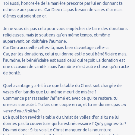
Toi aussi, honore-le de la manière prescrite par lui en donnant ta
richesse aux pauvres. Car Dieu n'a pas besoin de vases d'or mais
d'âmes qui soient en or.
Je ne vous dis pas cela pour vous empêcher de faire des donations
religieuses, mais je soutiens qu'en même temps, et même
auparavant, on doit faire l'aumône.
Car Dieu accueille celles-là, mais bien davantage celle-ci.
Car, par les donations, celui qui donne est le seul bénéficiaire mais,
l'aumône, le bénéficiaire est aussi celui qui reçoit. La donation est
une occasion de vanité ; mais l'aumône n'est autre chose qu'un acte
de bonté.
Quel avantage y a-t-il à ce que la table du Christ soit chargée de
vases d'or, tandis que Lui-même meurt de misère ?
Commence par rassasier l'affamé et, avec ce qui te restera, tu
orneras son autel. Tu fais une coupe en or, et tu ne donnes pas
un
verre d'eau fraîche
?
Et à quoi bon revêtir la table du Christ de voiles d'or, si tu ne lui
donnes pas la couverture qui lui est nécessaire ? Qu'y gagnes-tu ?
Dis-moi donc : Si tu vois Le Christ manquer de la nourriture