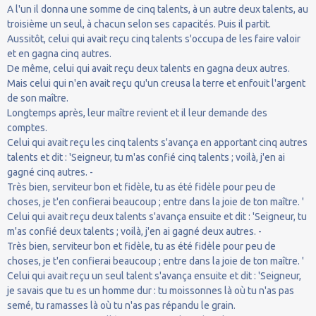
A l'un il donna une somme de cinq talents, à un autre deux talents, au
troisième un seul, à chacun selon ses capacités. Puis il partit.
Aussitôt, celui qui avait reçu cinq talents s'occupa de les faire valoir
et en gagna cinq autres.
De même, celui qui avait reçu deux talents en gagna deux autres.
Mais celui qui n'en avait reçu qu'un creusa la terre et enfouit l'argent
de son maître.
Longtemps après, leur maître revient et il leur demande des
comptes.
Celui qui avait reçu les cinq talents s'avança en apportant cinq autres
talents et dit : 'Seigneur, tu m'as confié cinq talents ; voilà, j'en ai
gagné cinq autres. -
Très bien, serviteur bon et fidèle, tu as été fidèle pour peu de
choses, je t'en confierai beaucoup ; entre dans la joie de ton maître. '
Celui qui avait reçu deux talents s'avança ensuite et dit : 'Seigneur, tu
m'as confié deux talents ; voilà, j'en ai gagné deux autres. -
Très bien, serviteur bon et fidèle, tu as été fidèle pour peu de
choses, je t'en confierai beaucoup ; entre dans la joie de ton maître. '
Celui qui avait reçu un seul talent s'avança ensuite et dit : 'Seigneur,
je savais que tu es un homme dur : tu moissonnes là où tu n'as pas
semé, tu ramasses là où tu n'as pas répandu le grain.