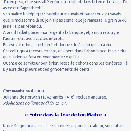
J'ai eu peur, et je suis allé enfouir ton talent dans la terre. Le voici. Tu
as ce qui t'appartient. '
Son maître lui répliqua : 'Serviteur mauvais et paresseux, tu savais
que je moissonne là où je n'ai pas semé, que je ramasse le grain là où
je ne l'ai pas répandu.
Alors, il fallait placer mon argent à la banque ; et, à mon retour, je
l'aurais retrouvé avec les intérêts.
Enlevez-lui donc son talent et donnez-le à celui qui en a dix.
Car celui qui a recevra encore, et il sera dans l'abondance. Mais celui
qui n'a rien se fera enlever même ce qu'il a.
Quant à ce serviteur bon à rien, jetez-le dehors dans les ténèbres ; là
il y aura des pleurs et des grincements de dents ! '
Commentaire du jour.
Julienne de Norwich (1342-après 1416), recluse anglaise.
Révélations de l'amour divin, ch. 14.
« Entre dans la Joie de ton Maître »
Notre Seigneur m'a dit : « Je te remercie pour ton labeur, surtout au