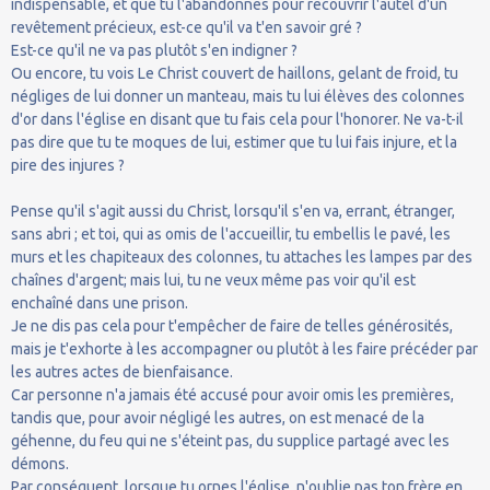
indispensable, et que tu l'abandonnes pour recouvrir l'autel d'un
revêtement précieux, est-ce qu'il va t'en savoir gré ?
Est-ce qu'il ne va pas plutôt s'en indigner ?
Ou encore, tu vois Le Christ couvert de haillons, gelant de froid, tu
négliges de lui donner un manteau, mais tu lui élèves des colonnes
d'or dans l'église en disant que tu fais cela pour l'honorer. Ne va-t-il
pas dire que tu te moques de lui, estimer que tu lui fais injure, et la
pire des injures ?
Pense qu'il s'agit aussi du Christ, lorsqu'il s'en va, errant, étranger,
sans abri ; et toi, qui as omis de l'accueillir, tu embellis le pavé, les
murs et les chapiteaux des colonnes, tu attaches les lampes par des
chaînes d'argent; mais lui, tu ne veux même pas voir qu'il est
enchaîné dans une prison.
Je ne dis pas cela pour t'empêcher de faire de telles générosités,
mais je t'exhorte à les accompagner ou plutôt à les faire précéder par
les autres actes de bienfaisance.
Car personne n'a jamais été accusé pour avoir omis les premières,
tandis que, pour avoir négligé les autres, on est menacé de la
géhenne, du feu qui ne s'éteint pas, du supplice partagé avec les
démons.
Par conséquent, lorsque tu ornes l'église, n'oublie pas ton frère en