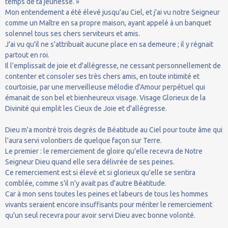
temps de ta jeunesse. »
Mon entendement a été élevé jusqu'au Ciel, et j'ai vu notre Seigneur
comme un Maître en sa propre maison, ayant appelé à un banquet
solennel tous ses chers serviteurs et amis.
J'ai vu qu'il ne s'attribuait aucune place en sa demeure ; il y régnait
partout en roi.
Il l'emplissait de joie et d'allégresse, ne cessant personnellement de
contenter et consoler ses très chers amis, en toute intimité et
courtoisie, par une merveilleuse mélodie d'Amour perpétuel qui
émanait de son bel et bienheureux visage. Visage Glorieux de la
Divinité qui emplit les Cieux de Joie et d'allégresse.
Dieu m'a montré trois degrés de Béatitude au Ciel pour toute âme qui
l'aura servi volontiers de quelque façon sur Terre.
Le premier : le remerciement de gloire qu'elle recevra de Notre
Seigneur Dieu quand elle sera délivrée de ses peines.
Ce remerciement est si élevé et si glorieux qu'elle se sentira
comblée, comme s'il n'y avait pas d'autre Béatitude.
Car à mon sens toutes les peines et labeurs de tous les hommes
vivants seraient encore insuffisants pour mériter le remerciement
qu'un seul recevra pour avoir servi Dieu avec bonne volonté.