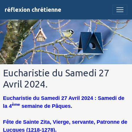
réflexion chrétienne
Eucharistie du Samedi 27
Avril 2024.
Eucharistie du Samedi 27 Avril 2024 : Samedi de
ème
la 4
semaine de Pâques.
Fête de Sainte Zita, Vierge, servante, Patronne de
Lucques (1218-1278).