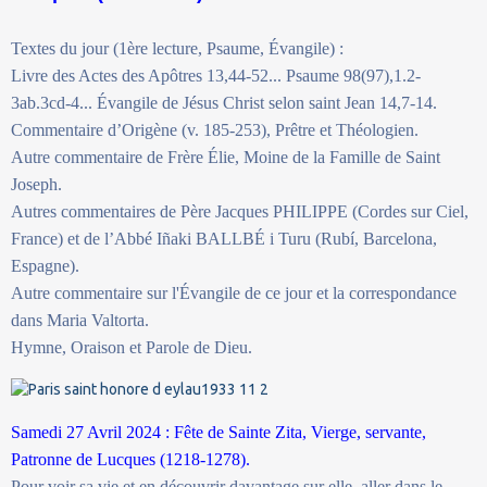
Textes du jour (1ère lecture, Psaume, Évangile) :
Livre des Actes des Apôtres 13,44-52... Psaume 98(97),1.2-
3ab.3cd-4... Évangile de Jésus Christ selon saint Jean 14,7-14.
Commentaire d’Origène (v. 185-253), Prêtre et Théologien.
Autre commentaire de Frère Élie, Moine de la Famille de Saint
Joseph.
Autres commentaires de Père Jacques PHILIPPE (Cordes sur Ciel,
France) et de l’Abbé Iñaki BALLBÉ i Turu (Rubí, Barcelona,
Espagne).
Autre commentaire sur l'Évangile de ce jour et la correspondance
dans Maria Valtorta.
Hymne, Oraison et Parole de Dieu.
Samedi 27 Avril 2024 : Fête de Sainte Zita, Vierge, servante,
Patronne de Lucques (1218-1278).
Pour voir sa vie et en découvrir davantage sur elle, aller dans le