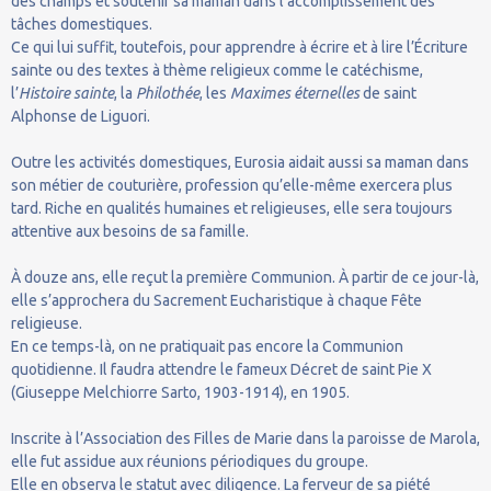
des champs et soutenir sa maman dans l’accomplissement des
tâches domestiques.
Ce qui lui suffit, toutefois, pour apprendre à écrire et à lire l’Écriture
sainte ou des textes à thème religieux comme le catéchisme,
l’
Histoire sainte
, la
Philothée
, les
Maximes éternelles
de saint
Alphonse de Liguori.
Outre les activités domestiques, Eurosia aidait aussi sa maman dans
son métier de couturière, profession qu’elle-même exercera plus
tard. Riche en qualités humaines et religieuses, elle sera toujours
attentive aux besoins de sa famille.
À douze ans, elle reçut la première Communion. À partir de ce jour-là,
elle s’approchera du Sacrement Eucharistique à chaque Fête
religieuse.
En ce temps-là, on ne pratiquait pas encore la Communion
quotidienne. Il faudra attendre le fameux Décret de saint Pie X
(Giuseppe Melchiorre Sarto, 1903-1914), en 1905.
Inscrite à l’Association des Filles de Marie dans la paroisse de Marola,
elle fut assidue aux réunions périodiques du groupe.
Elle en observa le statut avec diligence. La ferveur de sa piété