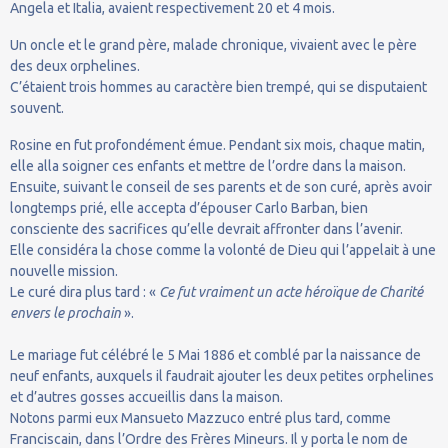
Angela et Italia, avaient respectivement 20 et 4 mois.
Un oncle et le grand père, malade chronique, vivaient avec le père
des deux orphelines.
C’étaient trois hommes au caractère bien trempé, qui se disputaient
souvent.
Rosine en fut profondément émue. Pendant six mois, chaque matin,
elle alla soigner ces enfants et mettre de l’ordre dans la maison.
Ensuite, suivant le conseil de ses parents et de son curé, après avoir
longtemps prié, elle accepta d’épouser Carlo Barban, bien
consciente des sacrifices qu’elle devrait affronter dans l’avenir.
Elle considéra la chose comme la volonté de Dieu qui l’appelait à une
nouvelle mission.
Le curé dira plus tard : «
Ce fut vraiment un acte héroïque de Charité
envers le prochain
».
Le mariage fut célébré le 5 Mai 1886 et comblé par la naissance de
neuf enfants, auxquels il faudrait ajouter les deux petites orphelines
et d’autres gosses accueillis dans la maison.
Notons parmi eux Mansueto Mazzuco entré plus tard, comme
Franciscain, dans l’Ordre des Frères Mineurs. Il y porta le nom de