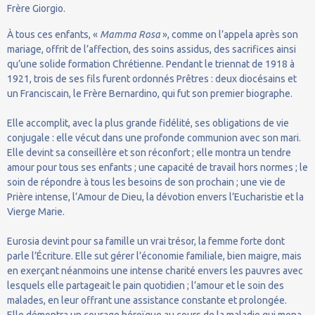
Frère Giorgio.
À tous ces enfants, «
Mamma Rosa
», comme on l’appela après son
mariage, offrit de l’affection, des soins assidus, des sacrifices ainsi
qu’une solide formation Chrétienne. Pendant le triennat de 1918 à
1921, trois de ses fils furent ordonnés Prêtres : deux diocésains et
un Franciscain, le Frère Bernardino, qui fut son premier biographe.
Elle accomplit, avec la plus grande fidélité, ses obligations de vie
conjugale : elle vécut dans une profonde communion avec son mari.
Elle devint sa conseillère et son réconfort ; elle montra un tendre
amour pour tous ses enfants ; une capacité de travail hors normes ; le
soin de répondre à tous les besoins de son prochain ; une vie de
Prière intense, l’Amour de Dieu, la dévotion envers l’Eucharistie et la
Vierge Marie.
Eurosia devint pour sa famille un vrai trésor, la femme forte dont
parle l’Écriture. Elle sut gérer l’économie familiale, bien maigre, mais
en exerçant néanmoins une intense charité envers les pauvres avec
lesquels elle partageait le pain quotidien ; l’amour et le soin des
malades, en leur offrant une assistance constante et prolongée.
Elle démontra un courage héroïque au cours de la maladie qui mena