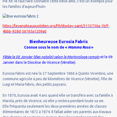
Pie XII: «Il faut faire connaître cette belle âme, c’est un exemple pour
les familles d’aujourd’hui!».
https://levangileauquotidien.org/FR/display-saint/3153736a-1bff-
4bbb-928d-56765a1209a0
Bienheureuse
Eurosia Fabris
Connue sous le nom de «
Mamma Rosa
»
Fêtée le 08 Janvier (dies natalis) selon le Martyrologe romain
et le 09
Janvier dans le Diocèse de Vicence (Vénétie).
Eurosia Fabris est née le 27 Septembre 1866 à Quinto Vicentino, une
commune agricole à peu de kilomètres de Vicence (Vénétie), fille de
Luigi et Maria Fabris, des petits paysans.
En 1870, Eurosia avait 4 ans quand elle se transféra avec sa famille à
Marola, près de Vicence, où elle y restera pendant toute sa vie.
Elle fréquenta seulement les deux premières années de classes
élémentaires de 1872 à 1874. Il fallait aider ses parents aux travaux