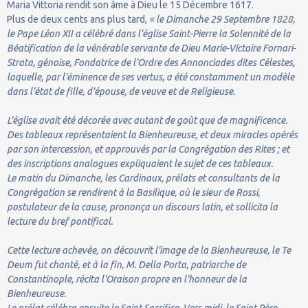
Maria Vittoria rendit son âme à Dieu le 15 Décembre 1617.
Plus de deux cents ans plus tard,
« le Dimanche 29 Septembre 1828,
le Pape Léon XII a célébré dans l'église Saint-Pierre la Solennité de la
Béatification de la vénérable servante de Dieu Marie-Victoire Fornari-
Strata, génoise, Fondatrice de l'Ordre des Annonciades dites Célestes,
laquelle, par l'éminence de ses vertus, a été constamment un modèle
dans l’état de fille, d'épouse, de veuve et de Religieuse.
L'église avait été décorée avec autant de goût que de magnificence.
Des tableaux représentaient la Bienheureuse, et deux miracles opérés
par son intercession, et approuvés par la Congrégation des Rites ; et
des inscriptions analogues expliquaient le sujet de ces tableaux.
Le matin du Dimanche, les Cardinaux, prélats et consultants de la
Congrégation se rendirent à la Basilique, où le sieur de Rossi,
postulateur de la cause, prononça un discours latin, et sollicita la
lecture du bref pontifical.
Cette lecture achevée, on découvrit l'image de la Bienheureuse, le Te
Deum fut chanté, et à la fin, M. Della Porta, patriarche de
Constantinople, récita l'Oraison propre en l'honneur de la
Bienheureuse.
Le prélat célébra ensuite le Saint Sacrifice. Vers midi, le Saint Père