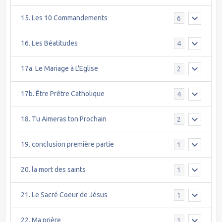
15. Les 10 Commandements
6
16. Les Béatitudes
4
17a. Le Mariage à L'Eglise
2
17b. Être Prêtre Catholique
4
18. Tu Aimeras ton Prochain
2
19. conclusion première partie
1
20. la mort des saints
1
21. Le Sacré Coeur de Jésus
1
22. Ma prière
1