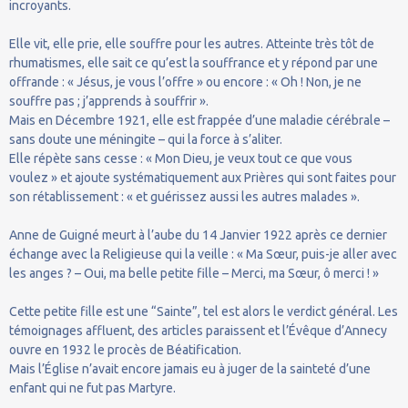
incroyants.
Elle vit, elle prie, elle souffre pour les autres. Atteinte très tôt de
rhumatismes, elle sait ce qu’est la souffrance et y répond par une
offrande : « Jésus, je vous l’offre » ou encore : « Oh ! Non, je ne
souffre pas ; j’apprends à souffrir ».
Mais en Décembre 1921, elle est frappée d’une maladie cérébrale –
sans doute une méningite – qui la force à s’aliter.
Elle répète sans cesse : « Mon Dieu, je veux tout ce que vous
voulez » et ajoute systématiquement aux Prières qui sont faites pour
son rétablissement : « et guérissez aussi les autres malades ».
Anne de Guigné meurt à l’aube du 14 Janvier 1922 après ce dernier
échange avec la Religieuse qui la veille : « Ma Sœur, puis-je aller avec
les anges ? – Oui, ma belle petite fille – Merci, ma Sœur, ô merci ! »
Cette petite fille est une “Sainte”, tel est alors le verdict général. Les
témoignages affluent, des articles paraissent et l’Évêque d’Annecy
ouvre en 1932 le procès de Béatification.
Mais l’Église n’avait encore jamais eu à juger de la sainteté d’une
enfant qui ne fut pas Martyre.