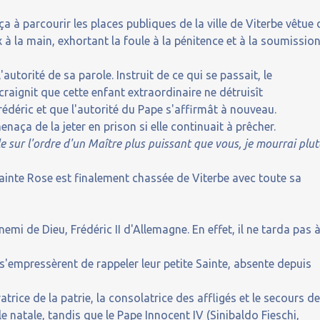
a à parcourir les places publiques de la ville de Viterbe vêtue 
x à la main, exhortant la foule à la pénitence et à la soumissio
autorité de sa parole. Instruit de ce qui se passait, le
 craignit que cette enfant extraordinaire ne détruisît
édéric et que l'autorité du Pape s'affirmât à nouveau.
enaça de la jeter en prison si elle continuait à prêcher.
le sur l'ordre d'un Maître plus puissant que vous, je mourrai plut
sainte Rose est finalement chassée de Viterbe avec toute sa
emi de Dieu, Frédéric II d'Allemagne. En effet, il ne tarda pas 
 s'empressèrent de rappeler leur petite Sainte, absente depuis
trice de la patrie, la consolatrice des affligés et le secours d
e natale, tandis que le Pape Innocent IV (Sinibaldo Fieschi,