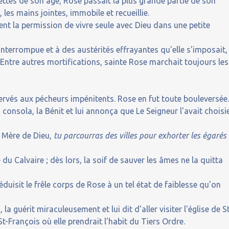
ettes de son âge, Rose passait la plus grande partie de son
les mains jointes, immobile et recueillie.
ment la permission de vivre seule avec Dieu dans une petite
ininterrompue et à des austérités effrayantes qu'elle s'imposait,
u. Entre autres mortifications, sainte Rose marchait toujours les
éservés aux pécheurs impénitents. Rose en fut toute bouleversée
a consola, la Bénit et lui annonça que Le Seigneur l'avait choisi
a Mère de Dieu,
tu parcourras des villes pour exhorter les égarés 
 du Calvaire ; dès lors, la soif de sauver les âmes ne la quitta
duisit le frêle corps de Rose à un tel état de faiblesse qu'on
la guérit miraculeusement et lui dit d'aller visiter l'église de S
St-François où elle prendrait l'habit du Tiers Ordre.