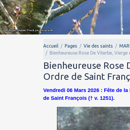
Accueil
Pages
Vie des saints
MAR
Bienheureuse Rose De Viterbe, Vierge d
Bienheureuse Rose D
Ordre de Saint Franço
Vendredi 06 Mars 2026 : Fête de la
de Saint François († v. 1251).