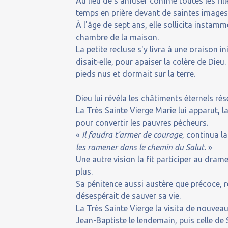
Au lieu de s'amuser comme toutes les fill
temps en prière devant de saintes images, 
À l'âge de sept ans, elle sollicita instam
chambre de la maison.
La petite recluse s'y livra à une oraison 
disait-elle, pour apaiser la colère de Die
pieds nus et dormait sur la terre.
Dieu lui révéla les châtiments éternels r
La Très Sainte Vierge Marie lui apparut, l
pour convertir les pauvres pécheurs.
«
Il faudra t'armer de courage
, continua l
les ramener dans le chemin du Salut.
»
Une autre vision la fit participer au drame
plus.
Sa pénitence aussi austère que précoce, ré
désespérait de sauver sa vie.
La Très Sainte Vierge la visita de nouveau, 
Jean-Baptiste le lendemain, puis celle de 