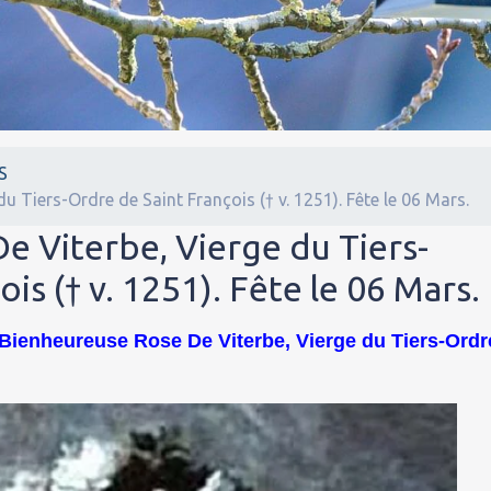
S
u Tiers-Ordre de Saint François († v. 1251). Fête le 06 Mars.
e Viterbe, Vierge du Tiers-
is († v. 1251). Fête le 06 Mars.
 Bienheureuse Rose De Viterbe, Vierge du Tiers-Ordr