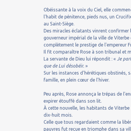
Obéissante à la voix du Ciel, elle commenç
l'habit de pénitence, pieds nus, un Crucifi
au Saint-Siège.
Des miracles éclatants vinrent confirmer l'
gouverneur impérial de la ville de Viterbe
complètement le prestige de l'empereur Fr
Il fit comparaître Rose à son tribunal et m
La servante de Dieu lui répondit : «
Je par
que de Lui désobéir.
»
Sur les instances d'hérétiques obstinés, 
famille, en plein cœur de l'hiver.
Peu après, Rose annonça le trépas de l'enn
expirer étouffé dans son lit.
À cette nouvelle, les habitants de Viterbe
dix-huit mois.
Celle que tous regardaient comme la libéra
pauvres fut reçue en triomphe dans sa vill