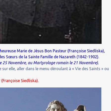
heureuse Marie de Jésus Bon Pasteur (Françoise Siedliska),
des Sœurs de la Sainte Famille de Nazareth (1842-1902).
 le 25 Novembre, au Martyrologe romain le 21 Novembre).
 sur elle, aller dans le menu déroulant à « Vie des Saints » ou
(Françoise Siedliska).