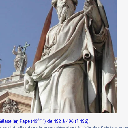
ème
élase Ier, Pape (49
) de 492 à 496 (? 496).
 sur lui, aller dans le menu déroulant à « Vie des Saints » ou s