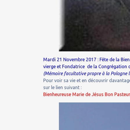
Mardi 21 Novembre 2017 : Fête de la Bien
vierge et Fondatrice de la Congrégation 
(Mémoire facultative propre à la Pologne
Pour voir sa vie et en découvrir davantage
sur le lien suivant :
Bienheureuse Marie de Jésus Bon Pasteur 