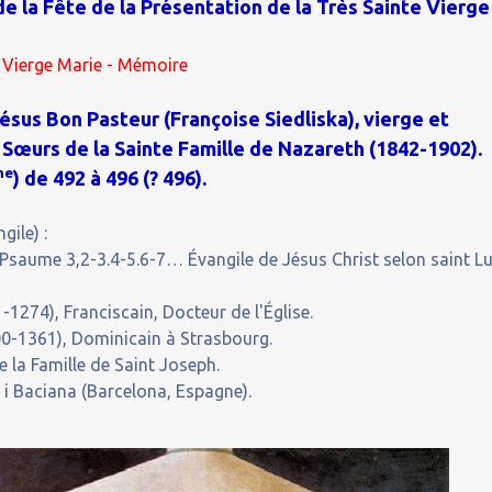
de la Fête de la Présentation de la Très Sainte Vierge
a Vierge Marie - Mémoire
sus Bon Pasteur (Françoise Siedliska), vierge et
Sœurs de la Sainte Famille de Nazareth (1842-1902).
me
) de 492 à 496 (? 496).
gile) :
saume 3,2-3.4-5.6-7… Évangile de Jésus Christ selon saint L
274), Franciscain, Docteur de l'Église.
00-1361), Dominicain à Strasbourg.
 la Famille de Saint Joseph.
i Baciana (Barcelona, Espagne).