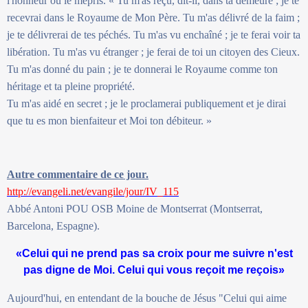
l'honneur ou le mépris. « Tu m'as reçu, dit-il, dans ta demeure ; je te
recevrai dans le Royaume de Mon Père. Tu m'as délivré de la faim ;
je te délivrerai de tes péchés. Tu m'as vu enchaîné ; je te ferai voir ta
libération. Tu m'as vu étranger ; je ferai de toi un citoyen des Cieux.
Tu m'as donné du pain ; je te donnerai le Royaume comme ton
héritage et ta pleine propriété.
Tu m'as aidé en secret ; je le proclamerai publiquement et je dirai
que tu es mon bienfaiteur et Moi ton débiteur. »
Autre commentaire de ce jour.
http://evangeli.net/evangile/jour/IV_115
Abbé Antoni POU OSB Moine de Montserrat (Montserrat,
Barcelona, Espagne).
«Celui qui ne prend pas sa croix pour me suivre n'est
pas digne de Moi. Celui qui vous reçoit me reçois»
Aujourd'hui, en entendant de la bouche de Jésus "Celui qui aime