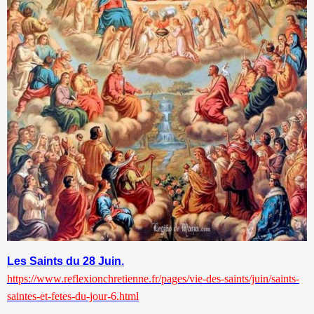
Les Saints du 28 Juin.
https://www.reflexionchretienne.fr/pages/vie-des-saints/juin/saints-
saintes-et-fetes-du-jour-6.html