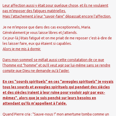
Leur affection aussi y était pour quelque chose, et ils ne voulaient
pas m'imposer des fatigues matérielles.
Mais l'attachement à leur "savoir-faire" dépassait encore l'affection.
Je ne m'impose que dans des cas exceptionnels, Maria.
Généralement je vous laisse libres et j'attends.
Ce jour-là j'étais fatigué et on me priait de me reposer c'est-à-dire de
les laisser faire, eux qui étaient si capables.
Alors je me mis à dormir.
Dans mon sommeil se mêlait aussi cette constatation de ce que
l'homme est "homme" et qu'il veut agir par lui-même sans se rendre
compte que Dieu ne demande qu'à l'aider.
En ces "sourds spirituels" en ces "aveugles spirituels" je voyais
tous les sourds et aveugles spirituels qui pendant des siècles
et des siècles iraient à leur ruine pour vouloir agir par eux-
mêmes", alors que je suis penché sur leurs besoins en
attendant qu'ils m'appellent à l'aide.
Quand Pierre cria : "Sauve-nous !" mon amertume tomba comme un