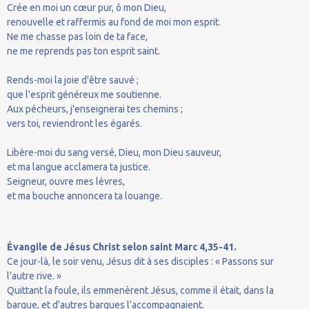
Crée en moi un cœur pur, ô mon Dieu,
renouvelle et raffermis au fond de moi mon esprit.
Ne me chasse pas loin de ta face,
ne me reprends pas ton esprit saint.
Rends-moi la joie d'être sauvé ;
que l'esprit généreux me soutienne.
Aux pécheurs, j'enseignerai tes chemins ;
vers toi, reviendront les égarés.
Libère-moi du sang versé, Dieu, mon Dieu sauveur,
et ma langue acclamera ta justice.
Seigneur, ouvre mes lèvres,
et ma bouche annoncera ta louange.
Évangile de Jésus Christ selon saint Marc 4,35-41.
Ce jour-là, le soir venu, Jésus dit à ses disciples : « Passons sur
l’autre rive. »
Quittant la foule, ils emmenèrent Jésus, comme il était, dans la
barque, et d’autres barques l’accompagnaient.