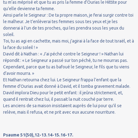
tu m’as méprisé et que tu as pris la femme d’Ourias le Hittite pour
qu’elle devienne ta femme.
Ainsi parle le Seigneur : De ta propre maison, je ferai surgir contre toi
le malheur. Je t’enlèverai tes femmes sous tes yeux et je les
donnerai à l’un de tes proches, qui les prendra sous les yeux du
soleil.
Toi, tu as agi en cachette, mais moi, j’agirai à la face de tout Israël, et à
la face du soleil ! »
David dit à Nathan : « J’ai péché contre le Seigneur ! » Nathan lui
répondit : « Le Seigneur a passé sur ton péché, tu ne mourras pas.
Cependant, parce que tu as bafoué le Seigneur, le fils que tu viens
d’avoir mourra. »
Et Nathan retourna chez lui. Le Seigneur frappa l’enfant que la
femme d’Ourias avait donné à David, et il tomba gravement malade.
David implora Dieu pour le petit enfant : il jeûna strictement, et,
quand il rentrait chez lui, il passait la nuit couché par terre.
Les anciens de sa maison insistaient auprès de lui pour qu’il se
relève, mais il refusa, et ne prit avec eux aucune nourriture.
Psaume 51(50),12-13.14-15.16-17.