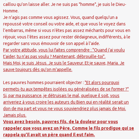
caillou qu'on laisse aller. Je ne suis pas "homme", je suis le Dieu-
Homme.
Je n'agis pas comme vous agissez. Vous, quand quelqu'un a
repoussé votre conseil ou votre aide, et que vous le voyez dans
l'embarras, même si vous n'êtes pas assez méchants pour vous en
réjouir, vous l'êtes assez pour rester dédaigneux, indifférents, à le
regarder sans vous émouvoir de son appel à l'aide.
Par votre attitude, vous lui faites comprendre : "Quand j'ai voulu
t'aider, tu n'as pas voulu ? Maintenant, débrouille-toi".
Mais Moi, je suis Jésus. Je suis le Sauveur. Et je sauve, Maria. Je
sauve toujours dès qu'on m'appelle.
Les pauvres hommes pourraient objecter :
"Et alors pourquoi
permets-tu aux tempêtes isolées ou généralisées de se former ?"
Si, par ma puissance, je détruisais le mal, quelque il soit, vous
arriveriez à vous croire les auteurs du Bien qui en réalité serait un
don de ma part et vous ne vous souviendriez plus jamais de Moi.
Jamais plus.
Vous avez besoin, pauvres fils, de la douleur pour vous
rappeler que vous avez un Père. Comme le fils prodigue qui se
rappela qu'il avait un père quand il eut faim.