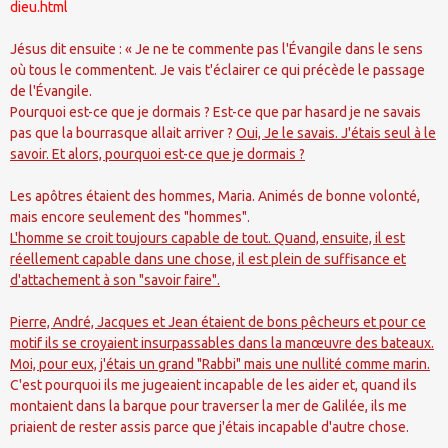
dieu.html
Jésus dit ensuite : « Je ne te commente pas l'Évangile dans le sens
où tous le commentent. Je vais t'éclairer ce qui précède le passage
de l'Évangile.
Pourquoi est-ce que je dormais ? Est-ce que par hasard je ne savais
pas que la bourrasque allait arriver ?
Oui, Je le savais. J'étais seul à le
savoir. Et alors, pourquoi est-ce que je dormais ?
Les apôtres étaient des hommes, Maria. Animés de bonne volonté,
mais encore seulement des "hommes".
L'homme se croit toujours capable de tout. Quand, ensuite, il est
réellement capable dans une chose, il est plein de suffisance et
d'attachement à son "savoir faire".
Pierre, André, Jacques et Jean étaient de bons pêcheurs et pour ce
motif ils se croyaient insurpassables dans la manœuvre des bateaux.
Moi, pour eux, j'étais un grand "Rabbi" mais une nullité comme marin.
C'est pourquoi ils me jugeaient incapable de les aider et, quand ils
montaient dans la barque pour traverser la mer de Galilée, ils me
priaient de rester assis parce que j'étais incapable d'autre chose.