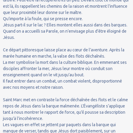
œuvre. Peut-être la récupèrent-ils un peu. Devant tout ce monde qui
est là, ils rappellent les chemins de la raison et montrent l’influence
que leur proximité leur donne sur le maître.
Qu’importe à la foule, qui se presse encore.
Jésus part-il sur le lac ? Elles montent elles aussi dans des barques.
Quand on a accueilli sa Parole, on n’envisage plus d’être éloigné de
Jésus.
Ce départ pittoresque laisse place au cœur de l’aventure. Après la
marée humaine en marche, la valse des flots déchaînés.
La mer symbolise la mort dans la culture biblique. En emmenant ses
disciples affronter la mer, Jésus leur montre où conduit son
enseignement quand on le vit jusqu’au bout.
Il faut entrer dans un combat, un combat violent, disproportionné
avec nos moyens et notre raison.
Saint Marc met en contraste la force déchaînée des flots et le calme
repos de Jésus dans la barque malmenée. L’Évangéliste s’applique
tant à nous montrer le rapport de force, qu’il pousse sa description
jusqu’à l’incohérence.
Les vagues en effet se jettent par paquets dans la barque qui
manque de verser, tandis que Jésus dort paisiblement, sur un