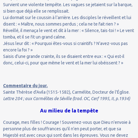
Survient une violente tempête. Les vagues se jetaient sur la barque,
si bien que déjà elle se remplissait.
Lui dormait sur le coussin à l’arrière. Les disciples le réveillent et lui
disent : « Maître, nous sommes perdus ; cela ne te fait rien ? »
Réveillé, il menaça le vent et dit à la mer : « Silence, tais-toi ! » Le vent
tomba, et il se fit un grand calme.
Jésus leur dit : « Pourquoi êtes-vous si craintifs ? N’avez-vous pas
encore la foi ? »
Saisis d’une grande crainte, ils se disaient entre eux : « Qui est-il
donc, celui-ci, pour que même le vent et la mer lui obéissent ? »
Commentaire du jour.
Sainte Thérèse d'Avila (1515-1582), Carmélite, Docteur de l'Église.
Lettre 284 ; aux Carmélites de Séville (trad. OC, Cerf 1995, II, p.1934)
Au milieu de la tempête
Courage, mes filles ! Courage ! Souvenez-vous que Dieu n'envoie à
personne plus de souffrances qu'il n'en peut porter, et que sa
Majesté est avec ceux qui sont dans les épreuves. Vous ne devez