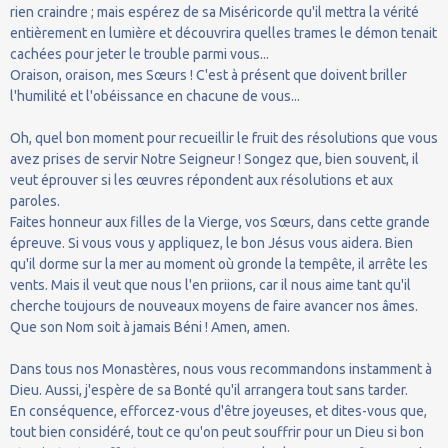
rien craindre ; mais espérez de sa Miséricorde qu'il mettra la vérité
entièrement en lumière et découvrira quelles trames le démon tenait
cachées pour jeter le trouble parmi vous...
Oraison, oraison, mes Sœurs ! C'est à présent que doivent briller
l'humilité et l'obéissance en chacune de vous...
Oh, quel bon moment pour recueillir le fruit des résolutions que vous
avez prises de servir Notre Seigneur ! Songez que, bien souvent, il
veut éprouver si les œuvres répondent aux résolutions et aux
paroles.
Faites honneur aux filles de la Vierge, vos Sœurs, dans cette grande
épreuve. Si vous vous y appliquez, le bon Jésus vous aidera. Bien
qu'il dorme sur la mer au moment où gronde la tempête, il arrête les
vents. Mais il veut que nous l'en priions, car il nous aime tant qu'il
cherche toujours de nouveaux moyens de faire avancer nos âmes.
Que son Nom soit à jamais Béni ! Amen, amen.
Dans tous nos Monastères, nous vous recommandons instamment à
Dieu. Aussi, j'espère de sa Bonté qu'il arrangera tout sans tarder.
En conséquence, efforcez-vous d'être joyeuses, et dites-vous que,
tout bien considéré, tout ce qu'on peut souffrir pour un Dieu si bon