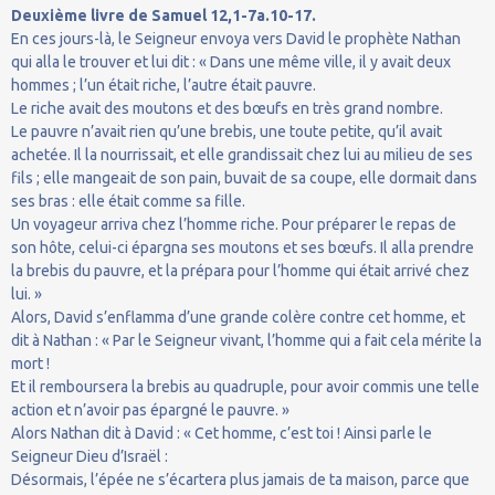
Deuxième livre de Samuel 12,1-7a.10-17.
En ces jours-là, le Seigneur envoya vers David le prophète Nathan
qui alla le trouver et lui dit : « Dans une même ville, il y avait deux
hommes ; l’un était riche, l’autre était pauvre.
Le riche avait des moutons et des bœufs en très grand nombre.
Le pauvre n’avait rien qu’une brebis, une toute petite, qu’il avait
achetée. Il la nourrissait, et elle grandissait chez lui au milieu de ses
fils ; elle mangeait de son pain, buvait de sa coupe, elle dormait dans
ses bras : elle était comme sa fille.
Un voyageur arriva chez l’homme riche. Pour préparer le repas de
son hôte, celui-ci épargna ses moutons et ses bœufs. Il alla prendre
la brebis du pauvre, et la prépara pour l’homme qui était arrivé chez
lui. »
Alors, David s’enflamma d’une grande colère contre cet homme, et
dit à Nathan : « Par le Seigneur vivant, l’homme qui a fait cela mérite la
mort !
Et il remboursera la brebis au quadruple, pour avoir commis une telle
action et n’avoir pas épargné le pauvre. »
Alors Nathan dit à David : « Cet homme, c’est toi ! Ainsi parle le
Seigneur Dieu d’Israël :
Désormais, l’épée ne s’écartera plus jamais de ta maison, parce que