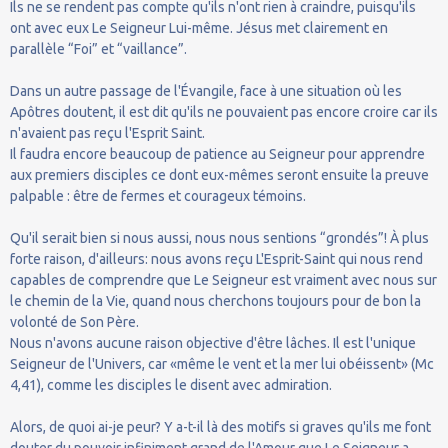
Ils ne se rendent pas compte qu'ils n'ont rien à craindre, puisqu'ils
ont avec eux Le Seigneur Lui-même. Jésus met clairement en
parallèle “Foi” et “vaillance”.
Dans un autre passage de l'Évangile, face à une situation où les
Apôtres doutent, il est dit qu'ils ne pouvaient pas encore croire car ils
n'avaient pas reçu l'Esprit Saint.
Il faudra encore beaucoup de patience au Seigneur pour apprendre
aux premiers disciples ce dont eux-mêmes seront ensuite la preuve
palpable : être de fermes et courageux témoins.
Qu'il serait bien si nous aussi, nous nous sentions “grondés”! À plus
forte raison, d'ailleurs: nous avons reçu L'Esprit-Saint qui nous rend
capables de comprendre que Le Seigneur est vraiment avec nous sur
le chemin de la Vie, quand nous cherchons toujours pour de bon la
volonté de Son Père.
Nous n'avons aucune raison objective d'être lâches. Il est l'unique
Seigneur de l'Univers, car «même le vent et la mer lui obéissent» (Mc
4,41), comme les disciples le disent avec admiration.
Alors, de quoi ai-je peur? Y a-t-il là des motifs si graves qu'ils me font