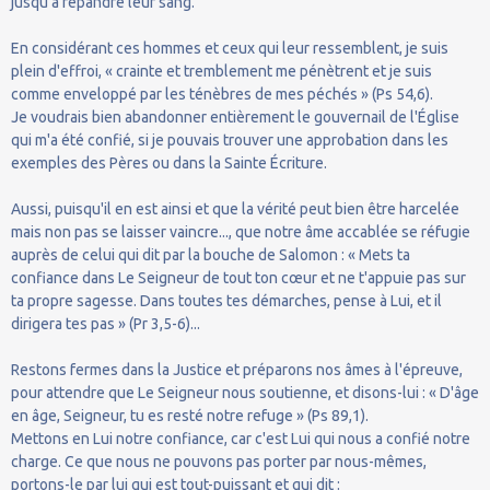
jusqu'à répandre leur sang.
En considérant ces hommes et ceux qui leur ressemblent, je suis
plein d'effroi, « crainte et tremblement me pénètrent et je suis
comme enveloppé par les ténèbres de mes péchés » (Ps 54,6).
Je voudrais bien abandonner entièrement le gouvernail de l'Église
qui m'a été confié, si je pouvais trouver une approbation dans les
exemples des Pères ou dans la Sainte Écriture.
Aussi, puisqu'il en est ainsi et que la vérité peut bien être harcelée
mais non pas se laisser vaincre..., que notre âme accablée se réfugie
auprès de celui qui dit par la bouche de Salomon : « Mets ta
confiance dans Le Seigneur de tout ton cœur et ne t'appuie pas sur
ta propre sagesse. Dans toutes tes démarches, pense à Lui, et il
dirigera tes pas » (Pr 3,5-6)...
Restons fermes dans la Justice et préparons nos âmes à l'épreuve,
pour attendre que Le Seigneur nous soutienne, et disons-lui : « D'âge
en âge, Seigneur, tu es resté notre refuge » (Ps 89,1).
Mettons en Lui notre confiance, car c'est Lui qui nous a confié notre
charge. Ce que nous ne pouvons pas porter par nous-mêmes,
portons-le par lui qui est tout-puissant et qui dit :