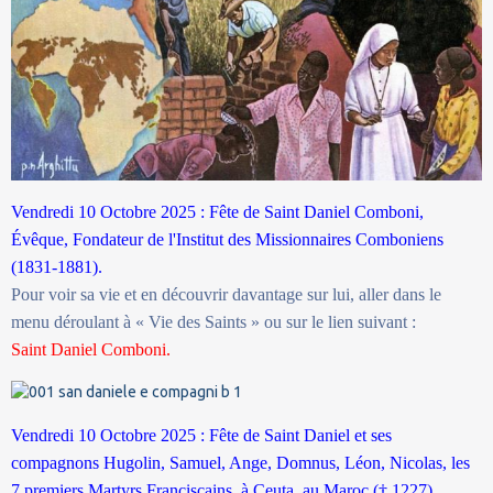
Vendredi 10 Octobre 2025 : Fête de Saint Daniel Comboni,
Évêque, Fondateur de l'Institut des Missionnaires Comboniens
(1831-1881).
Pour voir sa vie et en découvrir davantage sur lui, aller dans le
menu déroulant à « Vie des Saints » ou sur le lien suivant :
Saint Daniel Comboni.
Vendredi 10 Octobre 2025 : Fête de Saint Daniel et ses
compagnons Hugolin, Samuel, Ange, Domnus, Léon, Nicolas, les
7 premiers Martyrs Franciscains, à Ceuta, au Maroc († 1227).