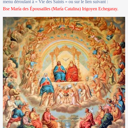
menu déroulant à « Vie des Saints » ou sur le lien suivant :
Bse María des Épousailles (María Catalina) Irigoyen Echegaray.