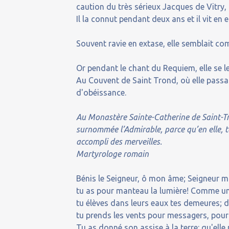
caution du très sérieux Jacques de Vitry, 
Il la connut pendant deux ans et il vit en 
Souvent ravie en extase, elle semblait c
Or pendant le chant du Requiem, elle se le
Au Couvent de Saint Trond, où elle passa l
d'obéissance.
Au Monastère Sainte-Catherine de Saint-Tr
surnommée l’Admirable, parce qu’en elle, ta
accompli des merveilles.
Martyrologe romain
Bénis le Seigneur, ô mon âme; Seigneur m
tu as pour manteau la lumière! Comme une
tu élèves dans leurs eaux tes demeures; de
tu prends les vents pour messagers, pour 
Tu as donné son assise à la terre: qu'ell