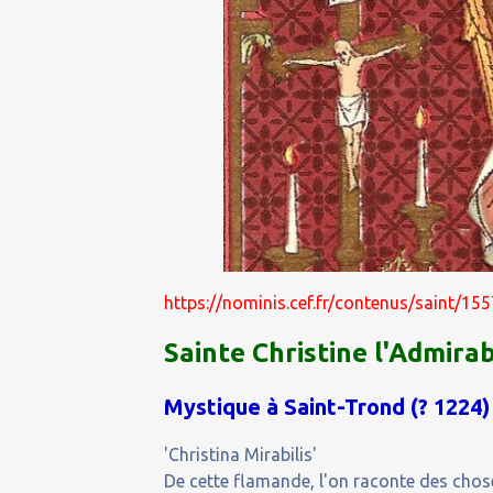
https://nominis.cef.fr/contenus/saint/15
Sainte Christine l'Admira
Mystique à Saint-Trond (
?
1224)
'Christina Mirabilis'
De cette flamande, l'on raconte des choses