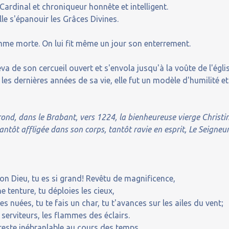
Cardinal et chroniqueur honnête et intelligent.
elle s'épanouir les Grâces Divines.
omme morte. On lui fit même un jour son enterrement.
va de son cercueil ouvert et s'envola jusqu'à la voûte de l'églis
es dernières années de sa vie, elle fut un modèle d'humilité et
ond, dans le Brabant, vers 1224, la bienheureuse vierge Christi
ntôt affligée dans son corps, tantôt ravie en esprit, Le Seigneu
on Dieu, tu es si grand! Revêtu de magnificence,
 tenture, tu déploies les cieux,
s nuées, tu te fais un char, tu t'avances sur les ailes du vent;
serviteurs, les flammes des éclairs.
e reste inébranlable au cours des temps.