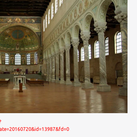
?
date=20160720&id=13987&fd=0