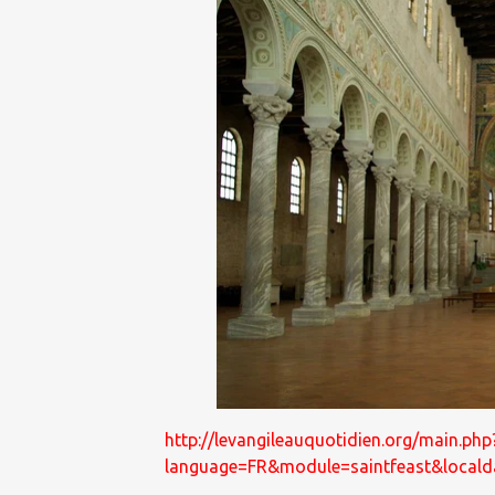
http://levangileauquotidien.org/main.php
language=FR&module=saintfeast&local