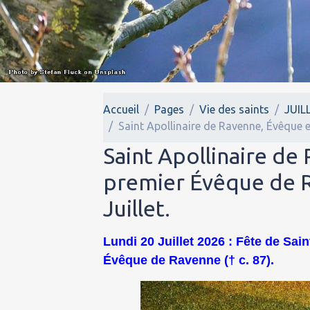
Accueil
Pages
Vie des saints
JUIL
Saint Apollinaire de Ravenne, Évêque et
Saint Apollinaire de
premier Évêque de Ra
Juillet.
Lundi 20 Juillet 2026 : Fête de Sai
Évêque de Ravenne († c. 87).