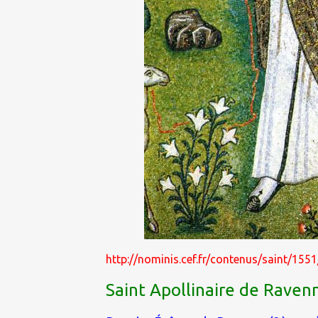
http://nominis.cef.fr/contenus/saint/155
Saint Apollinaire de Raven