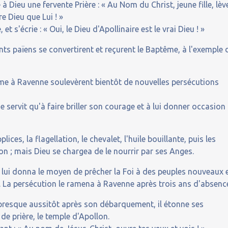
 à Dieu une fervente Prière : « Au Nom du Christ, jeune fille, lèv
tre Dieu que Lui ! »
, et s'écrie : « Oui, le Dieu d'Apollinaire est le vrai Dieu ! »
nts païens se convertirent et reçurent le Baptême, à l'exemple 
sme à Ravenne soulevèrent bientôt de nouvelles persécutions
ne servit qu'à faire briller son courage et à lui donner occasion
lices, la flagellation, le chevalet, l'huile bouillante, puis les
on ; mais Dieu se chargea de le nourrir par ses Anges.
xil lui donna le moyen de prêcher la Foi à des peuples nouveaux 
e. La persécution le ramena à Ravenne après trois ans d'absenc
si presque aussitôt après son débarquement, il étonne ses
de prière, le temple d'Apollon.