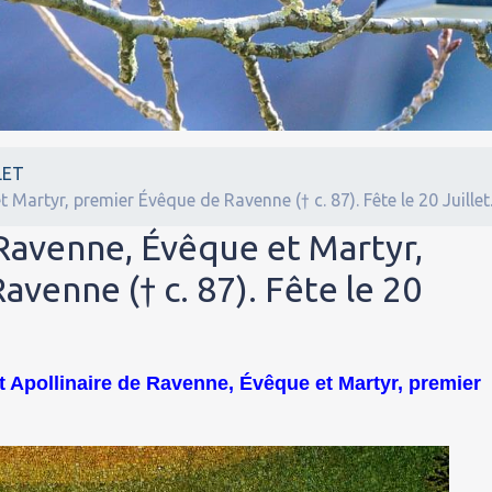
LET
 Martyr, premier Évêque de Ravenne († c. 87). Fête le 20 Juillet
 Ravenne, Évêque et Martyr,
venne († c. 87). Fête le 20
nt Apollinaire de Ravenne, Évêque et Martyr, premier