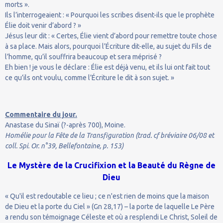
morts ».
Ils l’interrogeaient : « Pourquoi les scribes disent-ils que le prophète
Élie doit venir d’abord ? »
Jésus leur dit : « Certes, Élie vient d’abord pour remettre toute chose
à sa place. Mais alors, pourquoi l’Écriture dit-elle, au sujet du Fils de
l’homme, qu’il souffrira beaucoup et sera méprisé ?
Eh bien ! je vous le déclare : Élie est déjà venu, et ils lui ont fait tout
ce qu’ils ont voulu, comme l’Écriture le dit à son sujet. »
Commentaire du jour.
Anastase du Sinaï (?-après 700), Moine.
Homélie pour la Fête de la Transfiguration (trad. cf bréviaire 06/08 et
coll. Spi. Or. n°39, Bellefontaine, p. 153)
Le Mystère de la Crucifixion et la Beauté du Règne de
Dieu
« Qu'il est redoutable ce lieu ; ce n'est rien de moins que la maison
de Dieu et la porte du Ciel » (Gn 28,17) – la porte de laquelle Le Père
a rendu son témoignage Céleste et où a resplendi Le Christ, Soleil de