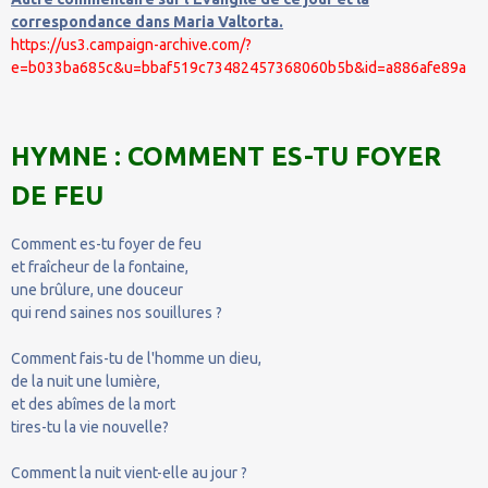
correspondance dans Maria Valtorta.
https://us3.campaign-archive.com/?
e=b033ba685c&u=bbaf519c73482457368060b5b&id=a886afe89a
HYMNE : COMMENT ES-TU FOYER
DE FEU
Comment es-tu foyer de feu
et fraîcheur de la fontaine,
une brûlure, une douceur
qui rend saines nos souillures ?
Comment fais-tu de l'homme un dieu,
de la nuit une lumière,
et des abîmes de la mort
tires-tu la vie nouvelle?
Comment la nuit vient-elle au jour ?