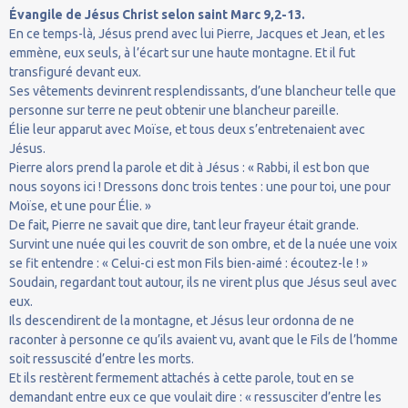
Évangile de Jésus Christ selon saint Marc 9,2-13.
En ce temps-là, Jésus prend avec lui Pierre, Jacques et Jean, et les
emmène, eux seuls, à l’écart sur une haute montagne. Et il fut
transfiguré devant eux.
Ses vêtements devinrent resplendissants, d’une blancheur telle que
personne sur terre ne peut obtenir une blancheur pareille.
Élie leur apparut avec Moïse, et tous deux s’entretenaient avec
Jésus.
Pierre alors prend la parole et dit à Jésus : « Rabbi, il est bon que
nous soyons ici ! Dressons donc trois tentes : une pour toi, une pour
Moïse, et une pour Élie. »
De fait, Pierre ne savait que dire, tant leur frayeur était grande.
Survint une nuée qui les couvrit de son ombre, et de la nuée une voix
se fit entendre : « Celui-ci est mon Fils bien-aimé : écoutez-le ! »
Soudain, regardant tout autour, ils ne virent plus que Jésus seul avec
eux.
Ils descendirent de la montagne, et Jésus leur ordonna de ne
raconter à personne ce qu’ils avaient vu, avant que le Fils de l’homme
soit ressuscité d’entre les morts.
Et ils restèrent fermement attachés à cette parole, tout en se
demandant entre eux ce que voulait dire : « ressusciter d’entre les