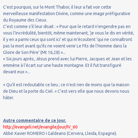
C'est pourquoi, sur le Mont Thabor, il leur a fait voir cette
merveilleuse manifestation Divine, comme une image préfigurative
du Royaume des Cieux.
C'est comme s'il leur disait : « Pour que le retard n'engendre pas en
vous l'incrédulité, bientôt, même maintenant, ‘je vous le dis en vérité,
il y en a parmi ceux qui sont ici’ et qui m'écoutent ‘qui ne connaîtront
pas la mort avant qu'ils ne voient venir Le Fils de l'Homme dans la
Gloire de Son Père’ (Mt 16,28) »...
« Six jours après, Jésus prend avec lui Pierre, Jacques et Jean et les
emmène à l'écart sur une haute montagne. Et il fut transfiguré
devant eux »...
« Qu'il est redoutable ce lieu ; ce n'est rien de moins que la maison
de Dieu et la porte du Ciel. » C'est vers elle que nous devons nous
hâter.
Autre commentaire de ce jour.
http://evangeli.net/evangile/jour/IV_60
Abbé Xavier ROMERO i Galdeano (Cervera, Lleida, Espagne).