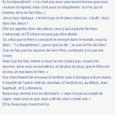
Ils lui répondirent : « Ce n’est pas pour une œuvre bonne que nous
voulons te lapider, mais c’est pour un blasphème : tu n’es qu’un
homme, et tu te fais Dieu. »
Jésus leur répliqua : « N’est-il pas écrit dans votre Loi : J’ai dit : Vous
êtes des dieux ?
Elle les appelle donc des dieux, ceux à qui la parole de Dieu
s’adressait, et l’Écriture ne peut pas être abolie.
Or, celui que le Père a consacré et envoyé dans le monde, vous lui
dites : “Tu blasphèmes”, parce que j’ai dit : “Je suis le Fils de Dieu”.
Si je ne fais pas les œuvres de mon Père, continuez à ne pas me
croire.
Mais si je les fais, même si vous ne me croyez pas, croyez les
œuvres. Ainsi vous reconnaîtrez, et de plus en plus, que le Père est
en moi, et moi dans le Père. »
Eux cherchaient de nouveau à l’arrêter, mais il échappa à leurs mains.
Il repartit de l’autre côté du Jourdain, à l’endroit où, au début, Jean
baptisait ; et il y demeura.
Beaucoup vinrent à lui en déclarant : « Jean n’a pas accompli de
signe ; mais tout ce que Jean a dit de celui-ci était vrai. »
Et là, beaucoup crurent en lui.