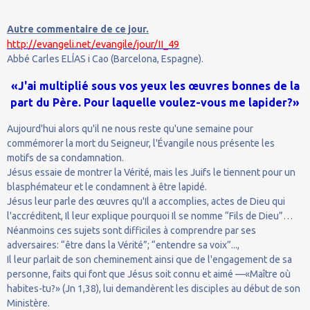
Autre commentaire de ce jour.
http://evangeli.net/evangile/jour/II_49
Abbé Carles ELÍAS i Cao (Barcelona, Espagne).
«J'ai multiplié sous vos yeux les œuvres bonnes de la
part du Père. Pour laquelle voulez-vous me lapider?»
Aujourd'hui alors qu'il ne nous reste qu'une semaine pour
commémorer la mort du Seigneur, l'Évangile nous présente les
motifs de sa condamnation.
Jésus essaie de montrer la Vérité, mais les Juifs le tiennent pour un
blasphémateur et le condamnent à être lapidé.
Jésus leur parle des œuvres qu'Il a accomplies, actes de Dieu qui
l'accréditent, Il leur explique pourquoi Il se nomme “Fils de Dieu”…
Néanmoins ces sujets sont difficiles à comprendre par ses
adversaires: “être dans la Vérité”; “entendre sa voix”...,
Il leur parlait de son cheminement ainsi que de l'engagement de sa
personne, faits qui font que Jésus soit connu et aimé —«Maître où
habites-tu?» (Jn 1,38), lui demandèrent les disciples au début de son
Ministère.