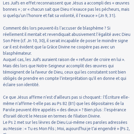
Les Juifs en effet reconnaissent que Jésus a accompli des « œuvres
bonnes » ; or « chacun sait que Dieu n’exauce pas les pécheurs, mais
si quelqu’un l’honore et fait sa volonté, il l’exauce » (Jn 9, 31).
Comment dès lors peuvent-ils l’accuser de blasphème ? Si
réellement il mentait et revendiquait abusivement l’égalité avec Dieu
Son Père (cf. Jn 10, 30), il serait incapable de poser le moindre signe
car il est évident que la Grâce Divine ne coopère pas avec un
blasphémateur.
Auquel cas, les Juifs auraient raison de « refuser de croire en lui ».
Mais dès lors que Notre-Seigneur accomplit des œuvres qui
témoignent de la faveur de Dieu, ceux qui les constatent sont bien
obligés de prendre en compte l’interprétation qu’il en donne et qui
éclaire son identité.
Ce que Jésus affirme n’est d’ailleurs pas si choquant : l’Écriture elle-
même n’affirme-t-elle pas au Ps 82 (81) que les dépositaires de la
Parole peuvent être appelés « des dieux » ? Bien plus : l’espérance
d’Israël décrit le Messie en termes de filiation Divine.
Le Ps 2 met sur les lèvres de Dieu Lui-même ces paroles adressées
au Messie : « Tu es Mon Fils ; Moi, aujourd’hui je t’ai engendré » (Ps 2,