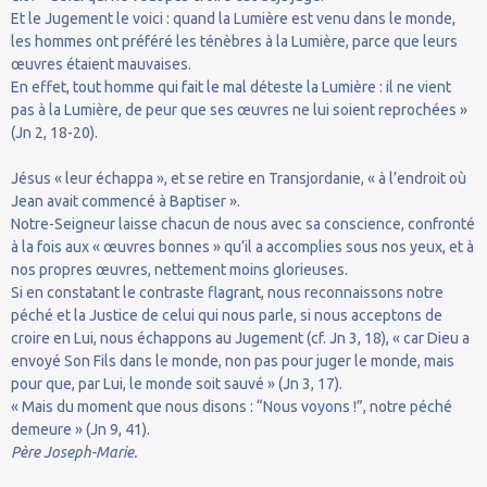
Et le Jugement le voici : quand la Lumière est venu dans le monde,
les hommes ont préféré les ténèbres à la Lumière, parce que leurs
œuvres étaient mauvaises.
En effet, tout homme qui fait le mal déteste la Lumière : il ne vient
pas à la Lumière, de peur que ses œuvres ne lui soient reprochées »
(Jn 2, 18-20).
Jésus « leur échappa », et se retire en Transjordanie, « à l’endroit où
Jean avait commencé à Baptiser ».
Notre-Seigneur laisse chacun de nous avec sa conscience, confronté
à la fois aux « œuvres bonnes » qu’il a accomplies sous nos yeux, et à
nos propres œuvres, nettement moins glorieuses.
Si en constatant le contraste flagrant, nous reconnaissons notre
péché et la Justice de celui qui nous parle, si nous acceptons de
croire en Lui, nous échappons au Jugement (cf. Jn 3, 18), « car Dieu a
envoyé Son Fils dans le monde, non pas pour juger le monde, mais
pour que, par Lui, le monde soit sauvé » (Jn 3, 17).
« Mais du moment que nous disons : “Nous voyons !”, notre péché
demeure » (Jn 9, 41).
Père Joseph-Marie.