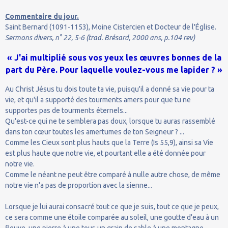
Commentaire du jour.
Saint Bernard (1091-1153), Moine Cistercien et Docteur de l'Église.
Sermons divers, n° 22, 5-6 (trad. Brésard, 2000 ans, p.104 rev)
« J'ai multiplié sous vos yeux les œuvres bonnes de la
part du Père. Pour laquelle voulez-vous me lapider ? »
Au Christ Jésus tu dois toute ta vie, puisqu'il a donné sa vie pour ta
vie, et qu'il a supporté des tourments amers pour que tu ne
supportes pas de tourments éternels...
Qu'est-ce qui ne te semblera pas doux, lorsque tu auras rassemblé
dans ton cœur toutes les amertumes de ton Seigneur ? ...
Comme les Cieux sont plus hauts que la Terre (Is 55,9), ainsi sa Vie
est plus haute que notre vie, et pourtant elle a été donnée pour
notre vie.
Comme le néant ne peut être comparé à nulle autre chose, de même
notre vie n'a pas de proportion avec la sienne...
Lorsque je lui aurai consacré tout ce que je suis, tout ce que je peux,
ce sera comme une étoile comparée au soleil, une goutte d'eau à un
fleuve, une pierre à une tour, un grain de sable à une montagne.