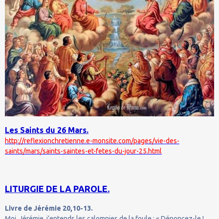
Les Saints du 26 Mars.
http://reflexionchretienne.e-monsite.com/pages/vie-des-
saints/mars/saints-saintes-et-fetes-du-jour-25.html
LITURGIE DE LA PAROLE.
Livre de Jérémie 20,10-13.
Moi, Jérémie, j’entends les calomnies de la foule : « Dénoncez-le !