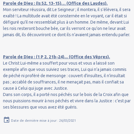
Parole de Dieu : (Is 52, 13-15)… (Office des Laudes).
Mon serviteur réussira, dit Le Seigneur ; il montera, il s’élèvera, il sera
exalté ! La multitude avait été consternée en le voyant, car il était si
défiguré qu’il ne ressemblait plus à un homme. De même, devant Lui
les rois resteront bouche bée, car ils verront ce qu’on ne leur avait
jamais dit, ils découvriront ce dont ils n’avaient jamais entendu parler.
Parole de Dieu : (1 P 2, 21b-24)... (Office des Vêpres).
Le Christ Lui-même a souffert pour vous et vous a laissé son
exemple afin que vous suiviez ses traces, Lui qui n’a jamais commis
de péché ni proféré de mensonge : couvert d’insultes, il n’insultait
pas ; accablé de souffrances, il ne menaçait pas, mais il confiait sa
cause à Celui qui juge avec Justice.
Dans son corps, il a porté nos péchés sur le bois de la Croix afin que
nous puissions mourir à nos péchés et vivre dans la Justice : c’est par
ses blessures que vous avez été guéris.
Date de dernière mise à jour : 26/03/2021