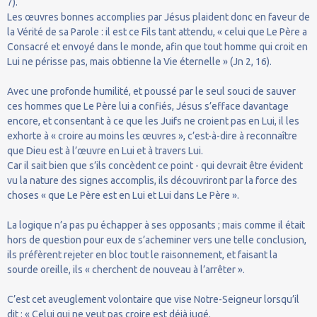
7).
Les œuvres bonnes accomplies par Jésus plaident donc en faveur de
la Vérité de sa Parole : il est ce Fils tant attendu, « celui que Le Père a
Consacré et envoyé dans le monde, afin que tout homme qui croit en
Lui ne périsse pas, mais obtienne la Vie éternelle » (Jn 2, 16).
Avec une profonde humilité, et poussé par le seul souci de sauver
ces hommes que Le Père lui a confiés, Jésus s’efface davantage
encore, et consentant à ce que les Juifs ne croient pas en Lui, il les
exhorte à « croire au moins les œuvres », c’est-à-dire à reconnaître
que Dieu est à l’œuvre en Lui et à travers Lui.
Car il sait bien que s’ils concèdent ce point - qui devrait être évident
vu la nature des signes accomplis, ils découvriront par la force des
choses « que Le Père est en Lui et Lui dans Le Père ».
La logique n’a pas pu échapper à ses opposants ; mais comme il était
hors de question pour eux de s’acheminer vers une telle conclusion,
ils préfèrent rejeter en bloc tout le raisonnement, et faisant la
sourde oreille, ils « cherchent de nouveau à l’arrêter ».
C’est cet aveuglement volontaire que vise Notre-Seigneur lorsqu’il
dit : « Celui qui ne veut pas croire est déjà jugé.