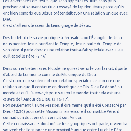
Les adversaires de Jésus, que Jean appelle les Juifs sans plus
préciser, ont souvent voulu ou essayé de lapider Jésus parce qu’ils
ont bien compris que Jésus prétendait avoir une relation unique avec
Dieu.
C’est d’ailleurs le cœur du témoignage de Jésus.
Dès le début de sa vie publique à Jérusalem où l’Évangile de Jean
nous montre Jésus purifiant le Temple, Jésus parle du Temple de
Son Père. Il parle donc d’une relation tout-à-fait spéciale avec Dieu
qu’il appelle Père. (2,16)
Dans son entretien avec Nicodème qui est venu le voir la nuit, il parle
d’abord de Lui-même comme du Fils unique de Dieu.
C’est donc non seulement une relation spéciale mais encore une
relation unique. Il continue en disant que ce Fils, Dieu l’a donné au
monde et qu’il l’a envoyé pour sauver le monde: tout cela est une
œuvre de l’Amour de Dieu. (3,16-17).
Non seulement il a une Mission, il dira même qu’il a été Consacré par
Dieu (10,36) pour cette Mission, mais encore il connaît Le Père, il
connaît son dessein et il connaît son Amour.
Cette connaissance, dont même les synoptiques ont parlé, reviendra
souvent et elle suppose une proximité unique entre Lui et Le Père.