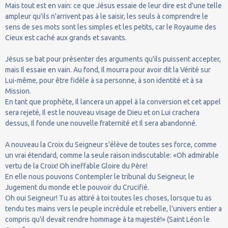
Mais tout est en vain: ce que Jésus essaie de leur dire est d'une telle
ampleur qu'ils n'arrivent pas à le saisir, les seuls à comprendre le
sens de ses mots sont les simples et les petits, car le Royaume des
Cieux est caché aux grands et savants.
Jésus se bat pour présenter des arguments qu'ils puissent accepter,
mais Il essaie en vain. Au fond, Il mourra pour avoir dit la Vérité sur
Lui-même, pour être fidèle à sa personne, à son identité et à sa
Mission.
En tant que prophète, Il lancera un appel à la conversion et cet appel
sera rejeté, Il est le nouveau visage de Dieu et on Lui crachera
dessus, Il fonde une nouvelle fraternité et Il sera abandonné.
A nouveau la Croix du Seigneur s'élève de toutes ses force, comme
un vrai étendard, comme la seule raison indiscutable: «Oh admirable
vertu de la Croix! Oh ineffable Gloire du Père!
En elle nous pouvons Contempler le tribunal du Seigneur, le
Jugement du monde et le pouvoir du Crucifié.
Oh oui Seigneur! Tu as attiré à toi toutes les choses, lorsque tu as
tendu tes mains vers le peuple incrédule et rebelle, l'univers entier a
compris qu'il devait rendre hommage à ta majesté!» (Saint Léon le