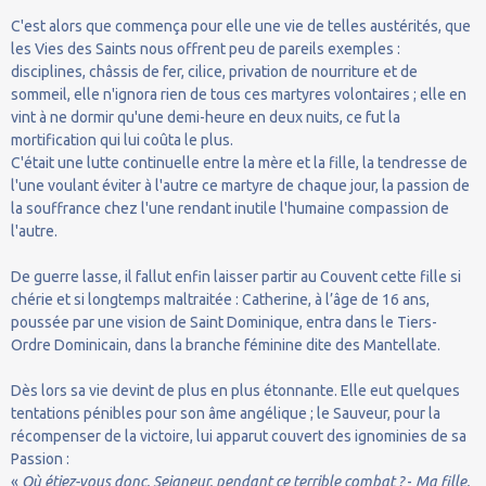
C'est alors que commença pour elle une vie de telles austérités, que
les Vies des Saints nous offrent peu de pareils exemples :
disciplines, châssis de fer, cilice, privation de nourriture et de
sommeil, elle n'ignora rien de tous ces martyres volontaires ; elle en
vint à ne dormir qu'une demi-heure en deux nuits, ce fut la
mortification qui lui coûta le plus.
C'était une lutte continuelle entre la mère et la fille, la tendresse de
l'une voulant éviter à l'autre ce martyre de chaque jour, la passion de
la souffrance chez l'une rendant inutile l'humaine compassion de
l'autre.
De guerre lasse, il fallut enfin laisser partir au Couvent cette fille si
chérie et si longtemps maltraitée : Catherine, à l’âge de 16 ans,
poussée par une vision de Saint Dominique, entra dans le Tiers-
Ordre Dominicain, dans la branche féminine dite des Mantellate.
Dès lors sa vie devint de plus en plus étonnante. Elle eut quelques
tentations pénibles pour son âme angélique ; le Sauveur, pour la
récompenser de la victoire, lui apparut couvert des ignominies de sa
Passion :
«
Où étiez-vous donc, Seigneur, pendant ce terrible combat ?
-
Ma fille,