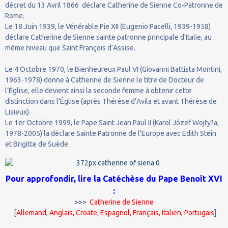
décret du 13 Avril 1866 déclare Catherine de Sienne Co-Patronne de
Rome.
Le 18 Juin 1939, le Vénérable Pie XII (Eugenio Pacelli, 1939-1958)
déclare Catherine de Sienne sainte patronne principale d'Italie, au
même niveau que Saint François d’Assise.
Le 4 Octobre 1970, le Bienheureux Paul VI (Giovanni Battista Montini,
1963-1978) donne à Catherine de Sienne le titre de Docteur de
l’Église, elle devient ainsi la seconde femme à obtenir cette
distinction dans l'Église (après Thérèse d’Avila et avant Thérèse de
Lisieux).
Le 1er Octobre 1999, le Pape Saint Jean Paul II (Karol Józef Wojty?a,
1978-2005) la déclare Sainte Patronne de l'Europe avec Edith Stein
et Brigitte de Suède.
Pour approfondir, lire la Catéchèse du Pape Benoît XVI
:
>>>
Catherine de Sienne
[
Allemand
,
Anglais
,
Croate
,
Espagnol
,
Français
,
Italien
,
Portugais
]