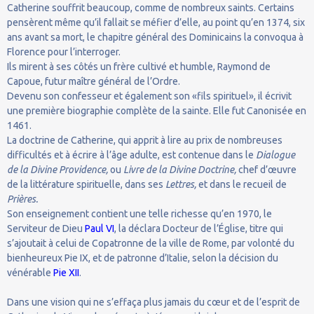
Catherine souffrit beaucoup, comme de nombreux saints. Certains
pensèrent même qu’il fallait se méfier d’elle, au point qu’en 1374, six
ans avant sa mort, le chapitre général des Dominicains la convoqua à
Florence pour l’interroger.
Ils mirent à ses côtés un frère cultivé et humble, Raymond de
Capoue, futur maître général de l’Ordre.
Devenu son confesseur et également son «fils spirituel», il écrivit
une première biographie complète de la sainte. Elle fut Canonisée en
1461.
La doctrine de Catherine, qui apprit à lire au prix de nombreuses
difficultés et à écrire à l’âge adulte, est contenue dans le
Dialogue
de la Divine Providence,
ou
Livre de la Divine Doctrine,
chef d’œuvre
de la littérature spirituelle, dans ses
Lettres,
et dans le recueil de
Prières.
Son enseignement contient une telle richesse qu’en 1970, le
Serviteur de Dieu
Paul VI
, la déclara Docteur de l’Église, titre qui
s’ajoutait à celui de Copatronne de la ville de Rome, par volonté du
bienheureux Pie IX, et de patronne d’Italie, selon la décision du
vénérable
Pie XII
.
Dans une vision qui ne s’effaça plus jamais du cœur et de l’esprit de