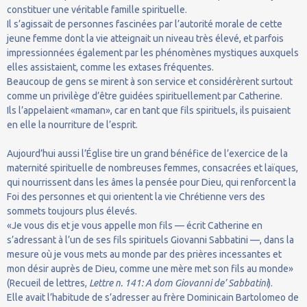
constituer une véritable famille spirituelle.
Il s’agissait de personnes fascinées par l’autorité morale de cette
jeune femme dont la vie atteignait un niveau très élevé, et parfois
impressionnées également par les phénomènes mystiques auxquels
elles assistaient, comme les extases fréquentes.
Beaucoup de gens se mirent à son service et considérèrent surtout
comme un privilège d’être guidées spirituellement par Catherine.
Ils l’appelaient «maman», car en tant que fils spirituels, ils puisaient
en elle la nourriture de l’esprit.
Aujourd’hui aussi l’Église tire un grand bénéfice de l’exercice de la
maternité spirituelle de nombreuses femmes, consacrées et laïques,
qui nourrissent dans les âmes la pensée pour Dieu, qui renforcent la
Foi des personnes et qui orientent la vie Chrétienne vers des
sommets toujours plus élevés.
«Je vous dis et je vous appelle mon fils — écrit Catherine en
s’adressant à l’un de ses fils spirituels Giovanni Sabbatini —, dans la
mesure où je vous mets au monde par des prières incessantes et
mon désir auprès de Dieu, comme une mère met son fils au monde»
(Recueil de lettres,
Lettre n. 141: A dom Giovanni de’
Sabbatini
).
Elle avait l’habitude de s’adresser au frère Dominicain Bartolomeo de