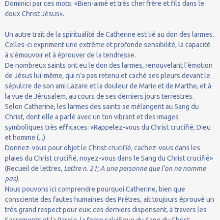
Dominici par ces mots: «Bien-aimé et très cher frère et fils dans le
doux Christ Jésus».
Un autre trait de la spiritualité de Catherine est lié au don des larmes.
Celles-ci expriment une extrême et profonde sensibilité, la capacité
à s’émouvoir et à éprouver de la tendresse.
De nombreux saints ont eu le don des larmes, renouvelant l’émotion
de Jésus lui-même, qui n’a pas retenu et caché ses pleurs devant le
sépulcre de son ami Lazare et la douleur de Marie et de Marthe, et à
la vue de Jérusalem, au cours de ses derniers jours terrestres.
Selon Catherine, les larmes des saints se mélangent au Sang du
Christ, dont elle a parlé avec un ton vibrant et des images
symboliques très efficaces: «Rappelez-vous du Christ crucifié, Dieu
et homme (...)
Donnez-vous pour objet le Christ crucifié, cachez-vous dans les
plaies du Christ crucifié, noyez-vous dans le Sang du Christ crucifié»
(Recueil de lettres,
Lettre n. 21; A une personne que l’on ne nomme
pas).
Nous pouvons ici comprendre pourquoi Catherine, bien que
consciente des fautes humaines des Prêtres, ait toujours éprouvé un
très grand respect pour eux: ces derniers dispensent, à travers les
Sacrements et la Parole, la force salvifique du Sang du Christ.