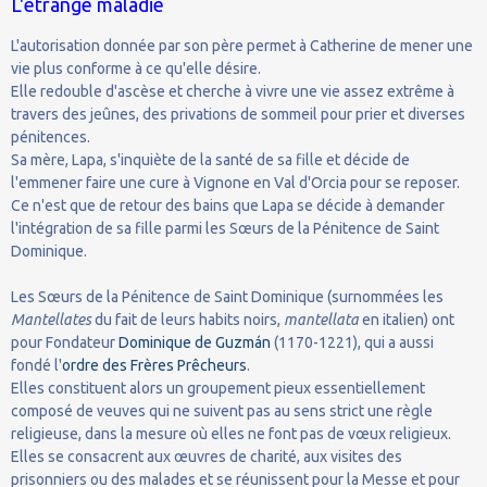
L'étrange maladie
L'autorisation donnée par son père permet à Catherine de mener une
vie plus conforme à ce qu'elle désire.
Elle redouble d'ascèse et cherche à vivre une vie assez extrême à
travers des jeûnes, des privations de sommeil pour prier et diverses
pénitences.
Sa mère, Lapa, s'inquiète de la santé de sa fille et décide de
l'emmener faire une cure à Vignone en Val d'Orcia pour se reposer.
Ce n'est que de retour des bains que Lapa se décide à demander
l'intégration de sa fille parmi les Sœurs de la Pénitence de Saint
Dominique.
Les Sœurs de la Pénitence de Saint Dominique (surnommées les
Mantellates
du fait de leurs habits noirs,
mantellata
en italien) ont
pour Fondateur
Dominique de Guzmán
(1170-1221), qui a aussi
fondé l'
ordre des Frères Prêcheurs
.
Elles constituent alors un groupement pieux essentiellement
composé de veuves qui ne suivent pas au sens strict une règle
religieuse, dans la mesure où elles ne font pas de vœux religieux.
Elles se consacrent aux œuvres de charité, aux visites des
prisonniers ou des malades et se réunissent pour la Messe et pour