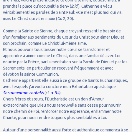
prendra la place qu’occupait le tien» (
ibid.
). Catherine a vécu
véritablement les paroles de Saint Paul: «Ce n'est plus moi qui vis,
mais Le Christ qui vit en moi» (
Ga
2, 20).
Comme la Sainte de Sienne, chaque croyant ressent le besoin de
s’uniformiser aux sentiments du Cœur du Christ pour aimer Dieu et
son prochain, comme Le Christ lui-même aime.
Et nous pouvons tous laisser notre cœur se transformer et
apprendre à aimer comme Le Christ, dans une familiarité avec Lui
nourrie par la Prière, par la méditation sur la Parole de Dieu et par les
Sacrements, en particulier en recevant fréquemment et avec
dévotion la sainte Communion.
Catherine appartient elle aussi à ce groupe de Saints Eucharistiques,
avec lesquels j’ai voulu conclure mon Exhortation apostolique
Sacramentum caritatis
(cf.
n. 94
).
Chers frères et sœurs, l’Eucharistie est un don d’Amour
extraordinaire que Dieu nous renouvelle sans cesse pour nourrir
notre chemin de Foi, renforcer notre espérance, enflammer notre
Charité, pour nous rendre toujours plus semblables à Lui.
Autour d’une personnalité aussi forte et authentique commença à se