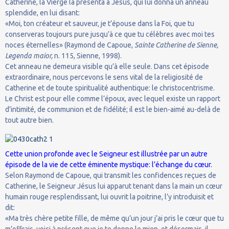
Catherine, la Vierge la présenta à Jésus, qui lui donna un anneau
splendide, en lui disant:
«Moi, ton créateur et sauveur, je t’épouse dans la Foi, que tu
conserveras toujours pure jusqu’à ce que tu célèbres avec moi tes
noces éternelles» (Raymond de Capoue,
Sainte Catherine de Sienne,
Legenda maior,
n. 115, Sienne, 1998).
Cet anneau ne demeura visible qu’à elle seule. Dans cet épisode
extraordinaire, nous percevons le sens vital de la religiosité de
Catherine et de toute spiritualité authentique: le christocentrisme.
Le Christ est pour elle comme l’époux, avec lequel existe un rapport
d’intimité, de communion et de fidélité; il est le bien-aimé au-delà de
tout autre bien.
Cette union profonde avec le Seigneur est illustrée par un autre
épisode de la vie de cette éminente mystique: l’échange du cœur.
Selon Raymond de Capoue, qui transmit les confidences reçues de
Catherine, le Seigneur Jésus lui apparut tenant dans la main un cœur
humain rouge resplendissant, lui ouvrit la poitrine, l’y introduisit et
dit:
«Ma très chère petite fille, de même qu’un jour j’ai pris le cœur que tu
m’offrais, voici à présent que je te donne le mien, et désormais, il