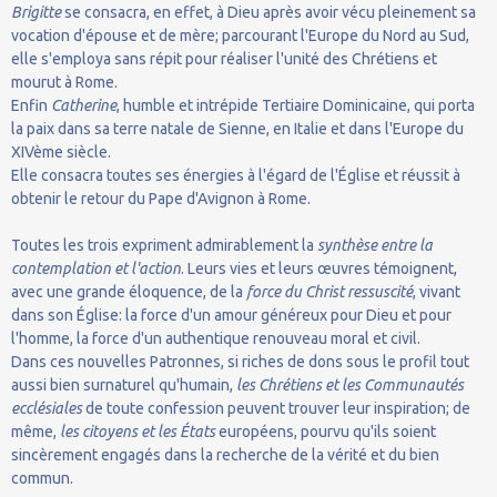
Brigitte
se consacra, en effet, à Dieu après avoir vécu pleinement sa
vocation d'épouse et de mère; parcourant l'Europe du Nord au Sud,
elle s'employa sans répit pour réaliser l'unité des Chrétiens et
mourut à Rome.
Enfin
Catherine
, humble et intrépide Tertiaire Dominicaine, qui porta
la paix dans sa terre natale de Sienne, en Italie et dans l'Europe du
XIVème siècle.
Elle consacra toutes ses énergies à l'égard de l'Église et réussit à
obtenir le retour du Pape d'Avignon à Rome.
Toutes les trois expriment admirablement la
synthèse entre la
contemplation et l'action
. Leurs vies et leurs œuvres témoignent,
avec une grande éloquence, de la
force du Christ ressuscité
, vivant
dans son Église: la force d'un amour généreux pour Dieu et pour
l'homme, la force d'un authentique renouveau moral et civil.
Dans ces nouvelles Patronnes, si riches de dons sous le profil tout
aussi bien surnaturel qu'humain,
les Chrétiens et les Communautés
ecclésiales
de toute confession peuvent trouver leur inspiration; de
même,
les citoyens et les États
européens, pourvu qu'ils soient
sincèrement engagés dans la recherche de la vérité et du bien
commun.