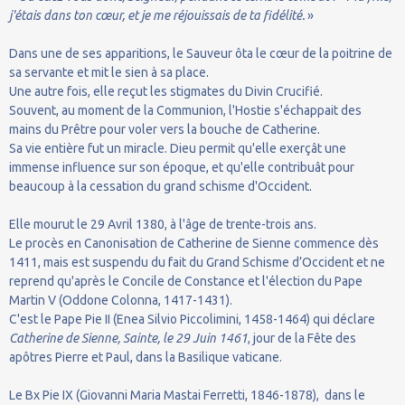
j'étais dans ton cœur, et je me réjouissais de ta fidélité.
»
Dans une de ses apparitions, le Sauveur ôta le cœur de la poitrine de
sa servante et mit le sien à sa place.
Une autre fois, elle reçut les stigmates du Divin Crucifié.
Souvent, au moment de la Communion, l'Hostie s'échappait des
mains du Prêtre pour voler vers la bouche de Catherine.
Sa vie entière fut un miracle. Dieu permit qu'elle exerçât une
immense influence sur son époque, et qu'elle contribuât pour
beaucoup à la cessation du grand schisme d'Occident.
Elle mourut le 29 Avril 1380, à l'âge de trente-trois ans.
Le procès en Canonisation de Catherine de Sienne commence dès
1411, mais est suspendu du fait du Grand Schisme d’Occident et ne
reprend qu'après le Concile de Constance et l'élection du Pape
Martin V (Oddone Colonna, 1417-1431).
C'est le Pape Pie II (Enea Silvio Piccolimini, 1458-1464) qui déclare
Catherine de Sienne, Sainte, le 29 Juin 1461
, jour de la Fête des
apôtres Pierre et Paul, dans la Basilique vaticane.
Le Bx Pie IX (Giovanni Maria Mastai Ferretti, 1846-1878), dans le