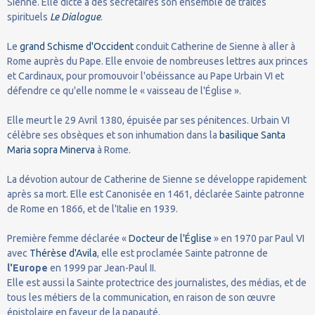
Sienne. Elle dicte à des secrétaires son ensemble de traités
spirituels
Le Dialogue
.
Le
grand Schisme d'Occident
conduit Catherine de Sienne à aller à
Rome auprès du Pape. Elle envoie de nombreuses lettres aux princes
et Cardinaux, pour promouvoir l'obéissance au Pape Urbain VI et
défendre ce qu'elle nomme le « vaisseau de l'Église ».
Elle meurt le 29 Avril 1380, épuisée par ses pénitences. Urbain VI
célèbre ses obsèques et son inhumation dans la
basilique Santa
Maria sopra Minerva
à Rome.
La dévotion autour de Catherine de Sienne se développe rapidement
après sa mort. Elle est Canonisée en 1461, déclarée Sainte patronne
de Rome en 1866, et de l'Italie en 1939.
Première femme déclarée «
Docteur de l'Église
» en 1970 par Paul VI
avec
Thérèse d'Avila
, elle est proclamée Sainte patronne de
l'Europe
en 1999 par Jean-Paul II.
Elle est aussi la Sainte protectrice des journalistes, des médias, et de
tous les métiers de la communication, en raison de son œuvre
épistolaire en faveur de la papauté.