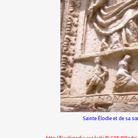
Sainte Élodie et de sa sœ
http://fr.wikipedia.org/wiki/%C3%89lodi