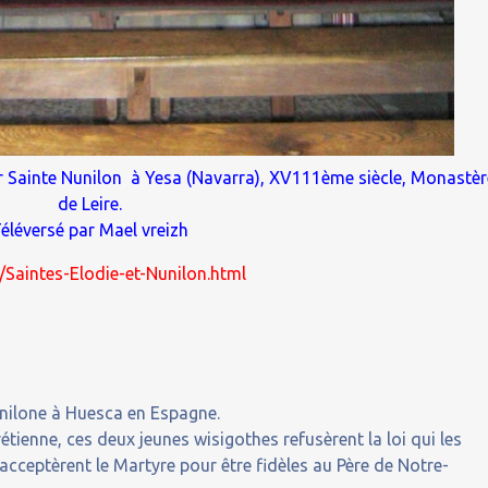
r Sainte Nunilon à Yesa (Navarra), XV111ème siècle,
Monastèr
de Leire
.
éléversé par Mael vreizh
9/Saintes-Elodie-et-Nunilon.html
unilone à Huesca en Espagne.
tienne, ces deux jeunes wisigothes refusèrent la loi qui les
es acceptèrent le Martyre pour être fidèles au Père de Notre-