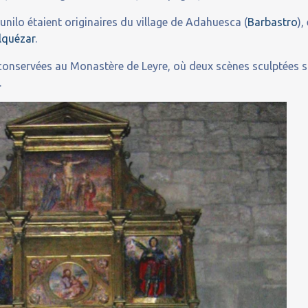
unilo étaient originaires du village de Adahuesca (
Barbastro
),
lquézar
.
 conservées au Monastère de Leyre, où deux scènes sculptées s
.