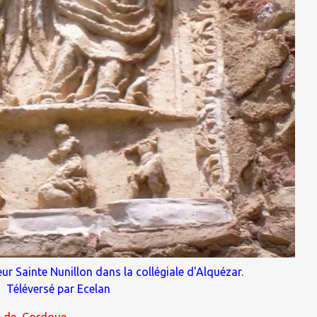
ur Sainte Nunillon dans la collégiale d'
Alquézar
.
Téléversé par Ecelan
e_de_Cordoue.