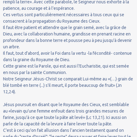
rempli la terre». Avec cette parabole, le Seigneur nous exhorte à la
patience, au courage et à l'espérance.
Ces vertus sont particulièrement nécessaires à tous ceux qui se
consacrent à la propagation du Royaume des Cieux.
Il faut être patient et attendre que le grain semé, avec la grâce de
Dieu, avec la collaboration humaine, grandisse en prenant racine en
profondeur dans la bonne terre et pousse peu à peu jusqu'à devenir
un arbre.
Il faut, tout d'abord, avoir la Foi dans la vertu -la fécondité- contenue
dans la graine du Royaume de Dieu.
Cette graine est la Parole, qui est aussi l'Eucharistie, qui est semée
en nous par la sainte Communion.
Notre Seigneur Jésus-Christ se comparait Lui-même au «(…) grain de
blé tombé en terre (...) s'il meurt, il porte beaucoup de fruit» (Jn
12,24).
Jésus poursuit en disant que le Royaume des Cieux, est semblable
au «levain qu'une femme enfouit dans trois grandes mesures de
farine, jusqu'à ce que toute la pâte ait levé» (Lc 13,21). Ici aussi on
parle de la capacité de la levure à faire lever toute la pâte.
C'est à ceci qu'on fait allusion dans l'ancien testament quand on
parle du "reste d'Israël": "le reste" devra sauver et faire lever tout le