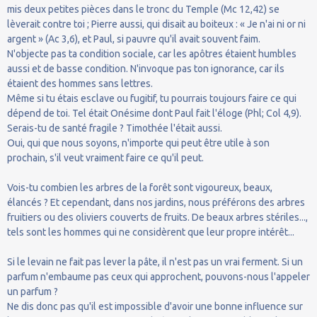
mis deux petites pièces dans le tronc du Temple (Mc 12,42) se
lèverait contre toi ; Pierre aussi, qui disait au boiteux : « Je n'ai ni or ni
argent » (Ac 3,6), et Paul, si pauvre qu'il avait souvent faim.
N'objecte pas ta condition sociale, car les apôtres étaient humbles
aussi et de basse condition. N'invoque pas ton ignorance, car ils
étaient des hommes sans lettres.
Même si tu étais esclave ou fugitif, tu pourrais toujours faire ce qui
dépend de toi. Tel était Onésime dont Paul fait l'éloge (Phl; Col 4,9).
Serais-tu de santé fragile ? Timothée l'était aussi.
Oui, qui que nous soyons, n'importe qui peut être utile à son
prochain, s'il veut vraiment faire ce qu'il peut.
Vois-tu combien les arbres de la forêt sont vigoureux, beaux,
élancés ? Et cependant, dans nos jardins, nous préférons des arbres
fruitiers ou des oliviers couverts de fruits. De beaux arbres stériles...,
tels sont les hommes qui ne considèrent que leur propre intérêt...
Si le levain ne fait pas lever la pâte, il n'est pas un vrai ferment. Si un
parfum n'embaume pas ceux qui approchent, pouvons-nous l'appeler
un parfum ?
Ne dis donc pas qu'il est impossible d'avoir une bonne influence sur