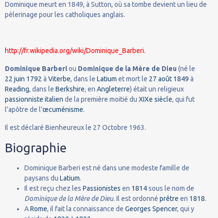
Dominique meurt en 1849, à Sutton, où sa tombe devient un lieu de
pèlerinage pour les catholiques anglais.
http://fr.wikipedia.org/wiki/Dominique_Barberi.
Dominique Barberi
ou
Dominique de la Mère de Dieu
(né le
22
juin
1792
à
Viterbe
, dans le
Latium
et mort le
27
août
1849
à
Reading
, dans le
Berkshire
, en
Angleterre
) était un religieux
passionniste
italien
de la première moitié du
XIXe siècle
, qui fut
l'apôtre de l'
œcuménisme
.
Il est déclaré Bienheureux le 27 Octobre 1963.
Biographie
Dominique Barberi est né dans une modeste famille de
paysans du
Latium
.
Il est reçu chez les
Passionistes
en
1814
sous le nom de
Dominique de la Mère de Dieu
. Il est ordonné
prêtre
en
1818
.
A
Rome
, il fait la connaissance de
Georges Spencer
, qui y