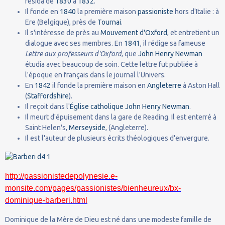
résida de
1830
à
1832
.
Il fonde en
1840
la première maison
passioniste
hors d'Italie : à
Ere (Belgique), près de
Tournai
.
Il s'intéresse de près au
Mouvement d'Oxford
, et entretient un
dialogue avec ses membres. En
1841
, il rédige sa fameuse
Lettre aux professeurs d'Oxford
, que
John Henry Newman
étudia avec beaucoup de soin. Cette lettre fut publiée à
l'époque en français dans le journal l'Univers.
En
1842
il fonde la première maison en
Angleterre
à Aston Hall
(
Staffordshire
).
Il reçoit dans l'
Église catholique
John Henry Newman
.
Il meurt d'épuisement dans la gare de Reading. Il est enterré à
Saint Helen's,
Merseyside
, (Angleterre).
Il est l'auteur de plusieurs écrits théologiques d'envergure.
http://passionistedepolynesie.e-
monsite.com/pages/passionistes/bienheureux/bx-
dominique-barberi.html
Dominique de la Mère de Dieu est né dans une modeste famille de