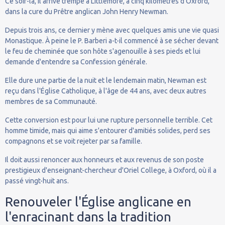
Ce soir-là, il arrive trempé à Littlemore, à cinq kilomètres d'Oxford,
dans la cure du Prêtre anglican John Henry Newman.
Depuis trois ans, ce dernier y mène avec quelques amis une vie quasi
Monastique. À peine le P. Barberi a-t-il commencé à se sécher devant
le feu de cheminée que son hôte s'agenouille à ses pieds et lui
demande d'entendre sa Confession générale.
Elle dure une partie de la nuit et le lendemain matin, Newman est
reçu dans l'Église Catholique, à l'âge de 44 ans, avec deux autres
membres de sa Communauté.
Cette conversion est pour lui une rupture personnelle terrible. Cet
homme timide, mais qui aime s'entourer d'amitiés solides, perd ses
compagnons et se voit rejeter par sa famille.
Il doit aussi renoncer aux honneurs et aux revenus de son poste
prestigieux d'enseignant-chercheur d'Oriel College, à Oxford, où il a
passé vingt-huit ans.
Renouveler l'Église anglicane en
l'enracinant dans la tradition