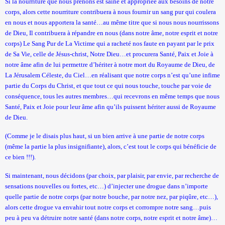
Si la nourriture que nous prenons est saine et appropriée aux besoins de notre
corps, alors cette nourriture contribuera à nous fournir un sang pur qui coulera
en nous et nous apportera la santé…au même titre que si nous nous nourrissons
de Dieu, Il contribuera à répandre en nous (dans notre âme, notre esprit et notre
corps) Le Sang Pur de La Victime qui a racheté nos faute en payant par le prix
de Sa Vie, celle de Jésus-christ, Notre Dieu…et procurera Santé, Paix et Joie à
notre âme afin de lui permettre d’hériter à notre mort du Royaume de Dieu, de
La Jérusalem Céleste
, du Ciel…en réalisant que notre corps n’est qu’une infime
partie du Corps du Christ, et que tout ce qui nous touche, touche par voie de
conséquence, tous les autres membres…qui recevrons en même temps que nous
Santé, Paix et Joie pour leur âme afin qu’ils puissent hériter aussi de Royaume
de Dieu.
(Comme je le disais plus haut, si un bien arrive à une partie de notre corps
(même la partie la plus insignifiante), alors, c’est tout le corps qui bénéficie de
ce bien !!!).
Si maintenant, nous décidons (par choix, par plaisir, par envie, par recherche de
sensations nouvelles ou fortes, etc…) d’injecter une drogue dans n’importe
quelle partie de notre corps (par notre bouche, par notre nez, par piqûre, etc…),
alors cette drogue va envahir tout notre corps et corrompre notre sang…puis
peu à peu va détruire notre santé (dans notre corps, notre esprit et notre âme)…