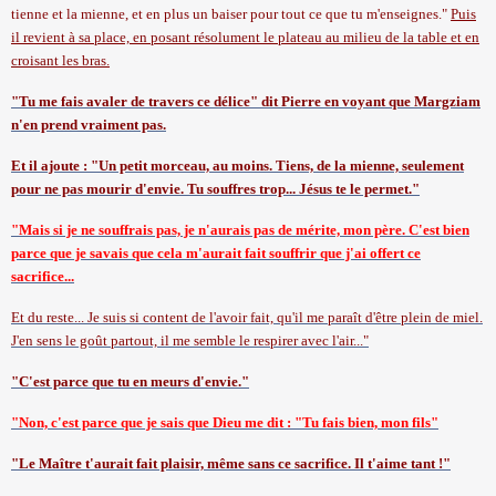
tienne et la mienne, et en plus un baiser pour tout ce que tu m'enseignes."
Puis
il revient à sa place, en posant résolument le plateau au milieu de la table et en
croisant les bras.
"Tu me fais avaler de travers ce délice" dit Pierre en voyant que Margziam
n'en prend vraiment pas.
Et il ajoute : "Un petit morceau, au moins. Tiens, de la mienne, seulement
pour ne pas mourir d'envie. Tu souffres trop... Jésus te le permet."
"Mais si je ne souffrais pas, je n'aurais pas de mérite, mon père. C'est bien
parce que je savais que cela m'aurait fait souffrir que j'ai offert ce
sacrifice...
Et du reste... Je suis si content de l'avoir fait, qu'il me paraît d'être plein de miel.
J'en sens le goût partout, il me semble le respirer avec l'air..."
"C'est parce que tu en meurs d'envie."
"Non, c'est parce que je sais que Dieu me dit : "Tu fais bien, mon fils"
"Le Maître t'aurait fait plaisir, même sans ce sacrifice. Il t'aime tant !"