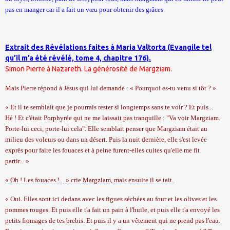
pas en manger car il a fait un vœu pour obtenir des grâces.
Extrait des Révélations faites à Maria Valtorta (Evangile tel
qu’il m’a été révélé, tome 4, chapitre 176).
Simon Pierre à Nazareth. La générosité de Margziam.
Mais Pierre répond à Jésus qui lui demande : « Pourquoi es-tu venu si tôt ? »
« Et il te semblait que je pourrais rester si longtemps sans te voir ? Et puis...
Hé ! Et c'était Porphyrée qui ne me laissait pas tranquille : "Va voir Margziam.
Porte-lui ceci, porte-lui cela". Elle semblait penser que Margziam était au
milieu des voleurs ou dans un désert. Puis la nuit dernière, elle s'est levée
exprès pour faire les fouaces et à peine furent-elles cuites qu'elle me fit
partir... »
« Oh ! Les fouaces !... » crie Margziam, mais ensuite il se tait.
« Oui. Elles sont ici dedans avec les figues séchées au four et les olives et les
pommes rouges. Et puis elle t'a fait un pain à l'huile, et puis elle t'a envoyé les
petits fromages de tes brebis. Et puis il y a un vêtement qui ne prend pas l'eau.