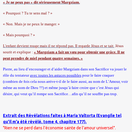
« Je ne peux pas » dit sérieusement Margziam.
« Pourquoi ? Tu te sens mal ? »
« Non. Mais je ne peux le manger. »
« Mais pourquoi ? »
L'enfant devient rouge mais il ne répond pas. Il regarde Jésus et se tait.
Jésus
sourit et explique :
« Margziam a fait un vœu pour obtenir une grâce. Il ne
peut prendre de miel pendant quatre semaines. »
Pierre, au lieu d’encourager et d’aider Margziam dans son Sacrifice va jouer le
rôle du tentateur
avec toutes les astuces possibles
pour le faire craquer
(combien de fois cela nous arrive-t-il de le faire aussi, au nom de L’Amour, voir
même au nom de Dieu !!!) et même jusqu’à faire croire que c’est Jésus qui
désire, qui veut qu’il rompe son Sacrifice…afin qu’il ne souffre pas trop.
Extrait des Révélations faites à Maria Valtorta (Evangile tel
qu’il m’a été révélé, tome 4, chapitre 177).
"Rien ne se perd dans l'économie sainte de l'amour universel".