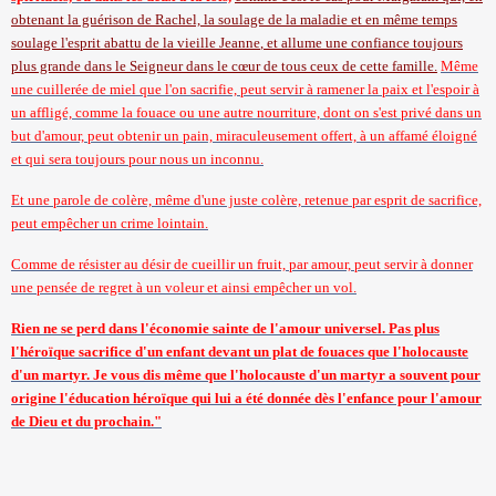
obtenant la guérison de Rachel, la soulage de la maladie et en même temps
soulage l'esprit abattu de
la vieille Jeanne
, et allume une confiance toujours
plus grande dans le Seigneur dans le cœur de tous ceux de cette famille.
Même
une cuillerée de miel que l'on sacrifie, peut servir à ramener la paix et l'espoir à
un affligé, comme la fouace ou une autre nourriture, dont on s'est privé dans un
but d'amour, peut obtenir un pain, miraculeusement offert, à un affamé éloigné
et qui sera toujours pour nous un inconnu.
Et une parole de colère, même d'une juste colère, retenue par esprit de sacrifice,
peut empêcher un crime lointain.
Comme de résister au désir de cueillir un fruit, par amour, peut servir à donner
une pensée de regret à un voleur et ainsi empêcher un vol.
Rien ne se perd dans l'économie sainte de l'amour universel. Pas plus
l'héroïque sacrifice d'un enfant devant un plat de fouaces que l'holocauste
d'un martyr. Je vous dis même que l'holocauste d'un martyr a souvent pour
origine l'éducation héroïque qui lui a été donnée dès l'enfance pour l'amour
de Dieu et du prochain."