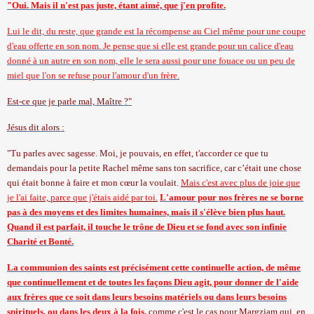
"Oui. Mais il n'est pas juste, étant aimé, que j'en profite.
Lui le dit, du reste, que grande est la récompense au Ciel même pour une coupe
d'eau offerte en son nom. Je pense que si elle est grande pour un calice d'eau
donné à un autre en son nom, elle le sera aussi pour une fouace ou un peu de
miel que l'on se refuse pour l'amour d'un frère.
Est-ce que je parle mal, Maître ?"
Jésus dit alors :
"Tu parles avec sagesse. Moi, je pouvais, en effet, t'accorder ce que tu
demandais pour
la petite Rachel
même sans ton sacrifice, car c’était une chose
qui était bonne à faire et mon cœur
la voulait.
Mais
c'est avec plus de joie que
je l'ai faite, parce que j'étais aidé par toi.
L'amour pour nos frères ne se borne
pas à des moyens et des limites humaines, mais il s'élève bien plus haut.
Quand il est parfait, il touche le trône de Dieu et se fond avec son infinie
Charité et Bonté.
La communion des saints est précisément cette continuelle action, de même
que continuellement et de toutes les façons Dieu agit, pour donner de l'aide
aux frères que ce soit dans leurs besoins matériels ou dans leurs besoins
spirituels, ou dans les deux à la fois,
comme c'est le cas pour Margziam qui, en