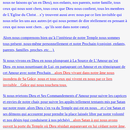
nous ne faisons qu’un en Dieu), nos enfants, nos parents, notre famille, tous
ceux qui nous sont chers, tous ceux que Dieu nous confient, tous les membres
de L’Eglise du Christ…s’y trouvent aussi avec nous par ce lien invisible qui
nous relie les uns aux autres (et qui nous permet de dire réellement en pensant à
ceux qui nous sont chers…qu’ils sont dans notre cœur).
Alors nous comprenons bien qu’à l’intérieur de notre Temple nous sommes
tous présent, nous-même personnellement et notre Prochain (conjoint, enfants,
parents, familles, proches, etc…).
Si nous vivons en Dieu en nous plongeant à La Source de L’Amour qu’est
Dieu, en nous nourrissant de Lui, en partageant cet Amour et en témoignant de
cet Amour avec notre Prochain…
alors Dieu vivant dans notre âme nous
inondera de Sa Grâce, nous et tous ceux qui vivent en nous par ce lien
invisible…Grâce qui nous touchera tous.
Si nous rejetons Dieu et Ses Commandements d’Amour pour suivre les caprices
et envies de notre chair, pour suivre les appâts tellement tentants mis par Satan
sur notre route, alors Dieu s’en va du Temple qui est en nous…et c’est Satan et
ses démons qui accourent pour prendre la place laissée libre par notre volonté
et nos désirs (qui conduisent à nos péchés)…
alors Satan à qui nous avons
ouvert la porte du Temple où Dieu résidait auparavant en lui cédant notre âme,