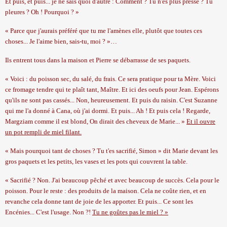
Et puis, et puis... je ne sais quoi d'autre : Comment ? Tu n'es plus pressé ? Tu
pleures ? Oh ! Pourquoi ? »
« Parce que j'aurais préféré que tu me l'amènes elle, plutôt que toutes ces
choses... Je l'aime bien, sais-tu, moi ? »…
Ils entrent tous dans la maison et Pierre se débarrasse de ses paquets.
« Voici : du poisson sec, du salé, du frais. Ce sera pratique pour ta Mère. Voici
ce fromage tendre qui te plaît tant, Maître. Et ici des oeufs pour Jean. Espérons
qu'ils ne sont pas cassés... Non, heureusement. Et puis du raisin. C'est Suzanne
qui me l'a donné à Cana, où j'ai dormi. Et puis... Ah ! Et puis cela ! Regarde,
Margziam comme il est blond, On dirait des cheveux de Marie... »
Et il ouvre
un pot rempli de miel filant.
« Mais pourquoi tant de choses ? Tu t'es sacrifié, Simon » dit Marie devant les
gros paquets et les petits, les vases et les pots qui couvrent la table.
« Sacrifié ? Non. J'ai beaucoup pêché et avec beaucoup de succès. Cela pour le
poisson. Pour le reste : des produits de
la maison. Cela
ne coûte rien, et en
revanche cela donne tant de joie de les apporter. Et puis... Ce sont les
Encénies... C'est l'usage. Non ?!
Tu ne goûtes pas le miel ? »