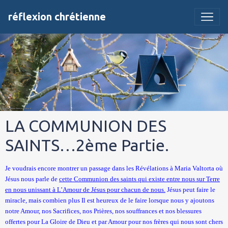
réflexion chrétienne
LA COMMUNION DES
SAINTS…2ème Partie.
Je voudrais encore montrer un passage dans les Révélations à Maria Valtorta où
Jésus nous parle de
cette Communion des saints qui existe entre nous sur Terre
en nous unissant à L’Amour de Jésus pour chacun de nous.
Jésus peut faire le
miracle, mais combien plus Il est heureux de le faire lorsque nous y ajoutons
notre Amour, nos Sacrifices, nos Prières, nos souffrances et nos blessures
offertes pour La Gloire de Dieu et par Amour pour nos frères qui nous sont chers