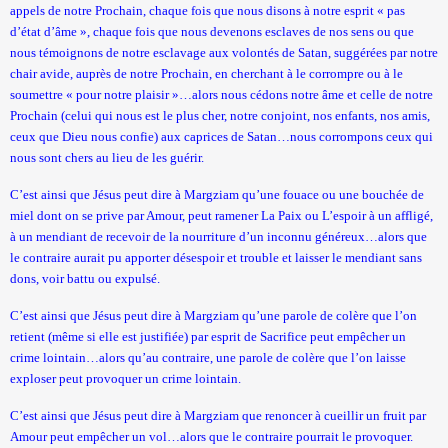
appels de notre Prochain, chaque fois que nous disons à notre esprit « pas
d’état d’âme », chaque fois que nous devenons esclaves de nos sens ou que
nous témoignons de notre esclavage aux volontés de Satan, suggérées par notre
chair avide, auprès de notre Prochain, en cherchant à le corrompre ou à le
soumettre « pour notre plaisir »…alors nous cédons notre âme et celle de notre
Prochain (celui qui nous est le plus cher, notre conjoint, nos enfants, nos amis,
ceux que Dieu nous confie) aux caprices de Satan…nous corrompons ceux qui
nous sont chers au lieu de les guérir.
C’est ainsi que Jésus peut dire à Margziam qu’une fouace ou une bouchée de
miel dont on se prive par Amour, peut ramener La Paix ou L’espoir à un affligé,
à un mendiant de recevoir de la nourriture d’un inconnu généreux…alors que
le contraire aurait pu apporter désespoir et trouble et laisser le mendiant sans
dons, voir battu ou expulsé.
C’est ainsi que Jésus peut dire à Margziam qu’une parole de colère que l’on
retient (même si elle est justifiée) par esprit de Sacrifice peut empêcher un
crime lointain…alors qu’au contraire, une parole de colère que l’on laisse
exploser peut provoquer un crime lointain.
C’est ainsi que Jésus peut dire à Margziam que renoncer à cueillir un fruit par
Amour peut empêcher un vol…alors que le contraire pourrait le provoquer.