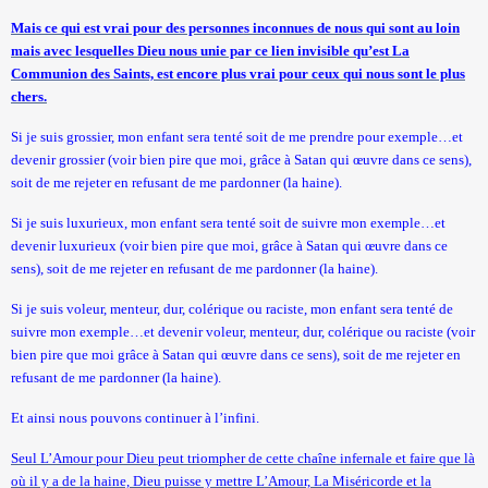
Mais ce qui est vrai pour des personnes inconnues de nous qui sont au loin
mais avec lesquelles Dieu nous unie par ce lien invisible qu’est La
Communion des Saints, est encore plus vrai pour ceux qui nous sont le plus
chers.
Si je suis grossier, mon enfant sera tenté soit de me prendre pour exemple…et
devenir grossier (voir bien pire que moi, grâce à Satan qui œuvre dans ce sens),
soit de me rejeter en refusant de me pardonner (la haine).
Si je suis luxurieux, mon enfant sera tenté soit de suivre mon exemple…et
devenir luxurieux (voir bien pire que moi, grâce à Satan qui œuvre dans ce
sens), soit de me rejeter en refusant de me pardonner (la haine).
Si je suis voleur, menteur, dur, colérique ou raciste, mon enfant sera tenté de
suivre mon exemple…et devenir voleur, menteur, dur, colérique ou raciste (voir
bien pire que moi grâce à Satan qui œuvre dans ce sens), soit de me rejeter en
refusant de me pardonner (la haine).
Et ainsi nous pouvons continuer à l’infini.
Seul L’Amour pour Dieu peut triompher de cette chaîne infernale et faire que là
où il y a de la haine, Dieu puisse y mettre L’Amour, La Miséricorde et la