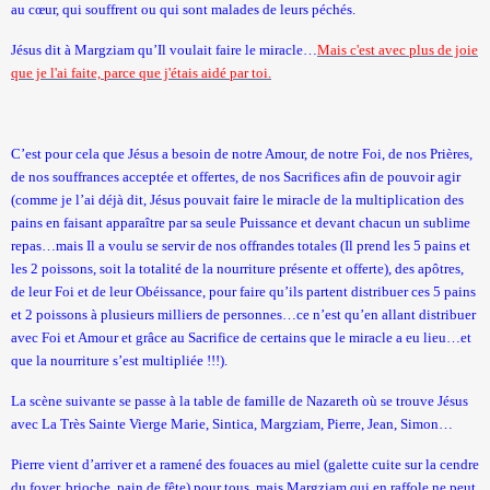
au cœur, qui souffrent ou qui sont malades de leurs péchés.
Jésus dit à Margziam qu’Il voulait faire le miracle…
Mais c'est avec plus de joie
que je l'ai faite, parce que j'étais aidé par toi.
C’est pour cela que Jésus a besoin de notre Amour, de notre Foi, de nos Prières,
de nos souffrances acceptée et offertes, de nos Sacrifices afin de pouvoir agir
(comme je l’ai déjà dit, Jésus pouvait faire le miracle de la multiplication des
pains en faisant apparaître par sa seule Puissance et devant chacun un sublime
repas…mais Il a voulu se servir de nos offrandes totales (Il prend les 5 pains et
les 2 poissons, soit la totalité de la nourriture présente et offerte), des apôtres,
de leur Foi et de leur Obéissance, pour faire qu’ils partent distribuer ces 5 pains
et 2 poissons à plusieurs milliers de personnes…ce n’est qu’en allant distribuer
avec Foi et Amour et grâce au Sacrifice de certains que le miracle a eu lieu…et
que la nourriture s’est multipliée !!!).
La scène suivante se passe à la table de famille de Nazareth où se trouve Jésus
avec
La Très Sainte
Vierge
Marie, Sintica, Margziam, Pierre, Jean, Simon…
Pierre vient d’arriver et a ramené des fouaces au miel (galette cuite sur la cendre
du foyer, brioche, pain de fête) pour tous, mais Margziam qui en raffole ne peut