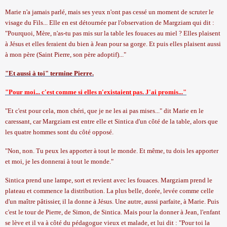
Marie n'a jamais parlé, mais ses yeux n'ont pas cessé un moment de scruter le
visage du Fils... Elle en est détournée par l'observation de Margziam qui dit :
"Pourquoi, Mère, n'as-tu pas mis sur la table les fouaces au miel ? Elles plaisent
à Jésus et elles feraient du bien à Jean pour sa gorge. Et puis elles plaisent aussi
à mon père (Saint Pierre, son père adoptif)..."
"Et aussi à toi" termine Pierre.
"Pour moi... c'est comme si elles n'existaient pas. J'ai promis..."
"Et c'est pour cela, mon chéri, que je ne les ai pas mises..." dit Marie en le
caressant, car Margziam est entre elle et Sintica d'un côté de la table, alors que
les quatre hommes sont du côté opposé.
"Non, non. Tu peux les apporter à tout le monde. Et même, tu dois les apporter
et moi, je les donnerai à tout le monde."
Sintica prend une lampe, sort et revient avec les fouaces. Margziam prend le
plateau et commence
la distribution. La
plus belle, dorée, levée comme celle
d'un maître pâtissier, il la donne à Jésus. Une autre, aussi parfaite, à Marie. Puis
c'est le tour de Pierre, de Simon, de Sintica. Mais pour la donner à Jean, l'enfant
se lève et il va à côté du pédagogue vieux et malade, et lui dit : "Pour toi la