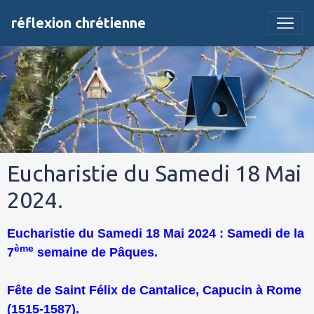
réflexion chrétienne
Eucharistie du Samedi 18 Mai
2024.
Eucharistie du Samedi 18 Mai 2024 : Samedi de la
ème
7
semaine de Pâques.
Fête de Saint Félix de Cantalice, Capucin à Rome
(1515-1587).