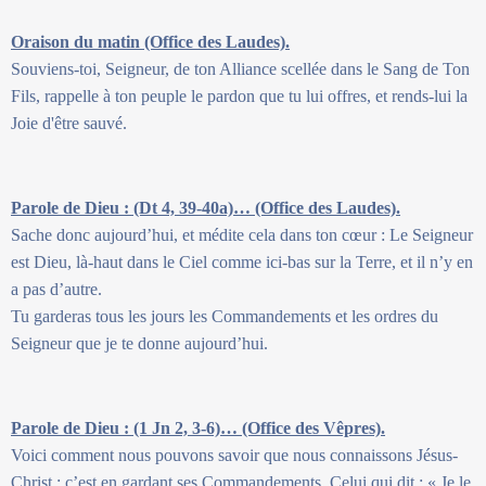
Oraison du matin (Office des Laudes).
Souviens-toi, Seigneur, de ton Alliance scellée dans le Sang de Ton
Fils, rappelle à ton peuple le pardon que tu lui offres, et rends-lui la
Joie d'être sauvé.
Parole de Dieu : (Dt 4, 39-40a)… (Office des Laudes).
Sache donc aujourd’hui, et médite cela dans ton cœur : Le Seigneur
est Dieu, là-haut dans le Ciel comme ici-bas sur la Terre, et il n’y en
a pas d’autre.
Tu garderas tous les jours les Commandements et les ordres du
Seigneur que je te donne aujourd’hui.
Parole de Dieu : (1 Jn 2, 3-6)… (Office des Vêpres).
Voici comment nous pouvons savoir que nous connaissons Jésus-
Christ : c’est en gardant ses Commandements. Celui qui dit : « Je le