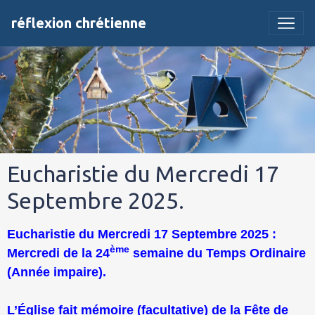
réflexion chrétienne
Eucharistie du Mercredi 17
Septembre 2025.
Eucharistie du Mercredi 17 Septembre 2025 :
ème
Mercredi de la 24
semaine du Temps Ordinaire
(Année impaire).
L’Église fait mémoire (facultative) de la Fête de