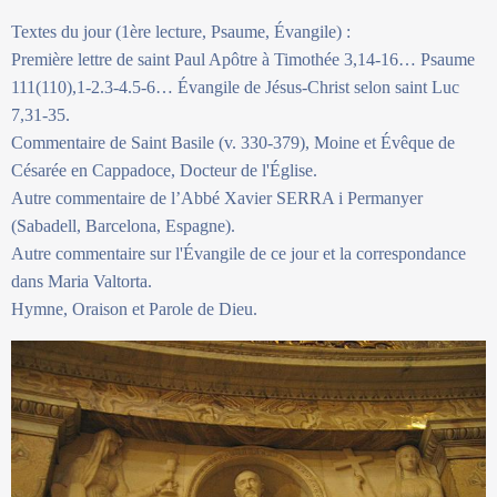
Textes du jour (1ère lecture, Psaume, Évangile) :
Première lettre de saint Paul Apôtre à Timothée 3,14-16… Psaume
111(110),1-2.3-4.5-6… Évangile de Jésus-Christ selon saint Luc
7,31-35.
Commentaire de Saint Basile (v. 330-379), Moine et Évêque de
Césarée en Cappadoce, Docteur de l'Église.
Autre commentaire de l’Abbé Xavier SERRA i Permanyer
(Sabadell, Barcelona, Espagne).
Autre commentaire sur l'Évangile de ce jour et la correspondance
dans Maria Valtorta.
Hymne, Oraison et Parole de Dieu.