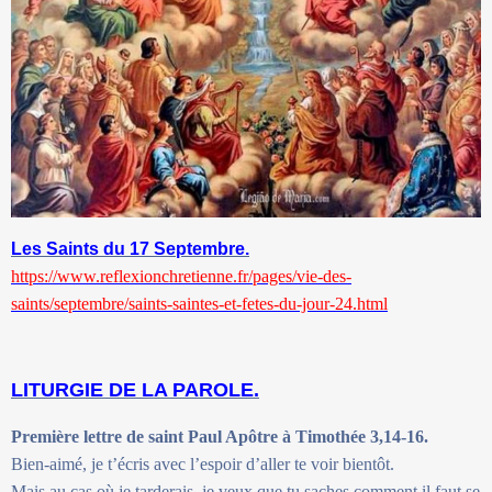
Les Saints du 17 Septembre.
https://www.reflexionchretienne.fr/pages/vie-des-
saints/septembre/saints-saintes-et-fetes-du-jour-24.html
LITURGIE DE LA PAROLE.
Première lettre de saint Paul Apôtre à Timothée 3,14-16.
Bien-aimé, je t’écris avec l’espoir d’aller te voir bientôt.
Mais au cas où je tarderais, je veux que tu saches comment il faut se