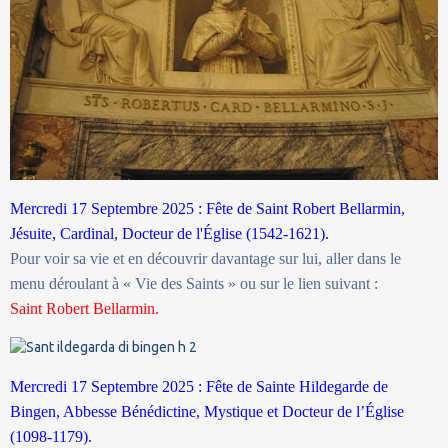
Mercredi 17 Septembre 2025 : Fête de Saint Robert Bellarmin,
Jésuite, Cardinal, Docteur de l'Église (1542-1621).
Pour voir sa vie et en découvrir davantage sur lui, aller dans le
menu déroulant à « Vie des Saints » ou sur le lien suivant :
Saint Robert Bellarmin.
Mercredi 17 Septembre 2025 : Fête de Sainte Hildegarde de
Bingen, Abbesse Bénédictine, Mystique et Docteur de l’Église
(1098-1179).