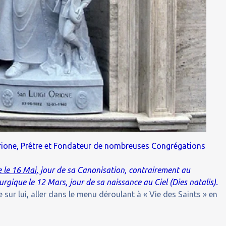
Orione, Prêtre et Fondateur de nombreuses Congrégations
 le 16 Mai,
jour de sa Canonisation, contrairement au
rgique le 12 Mars, jour de sa naissance au Ciel (Dies natalis).
 sur lui, aller dans le menu déroulant à « Vie des Saints » en