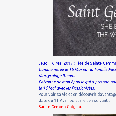
Jeudi 16 Mai 2019 : Fête de Sainte Gemma 
Commémorée le 16 Mai par la Famille Passi
Martyrologe Romain.
Patronne de mon épouse qui a pris son no
le 16 Mai avec les Passionistes.
Pour voir sa vie et en découvrir davantage
date du 11 Avril ou sur le lien suivant :
Sainte Gemma Galgani.