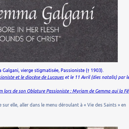
Galgani, vierge stigmatisée, Passioniste († 1903).
oniste et le diocèse de Lucques
et le 11 Avril (dies natalis) par l
m lors de son Oblature Passioniste : Myriam de Gemma qui la Fê
 sur elle, aller dans le menu déroulant à « Vie des Saints » en