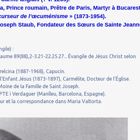
, Prince roumain, Prêtre de Paris, Martyr à Bucarest
récurseur de l’œcuménisme
» (1873-1954).
Joseph Staub, Fondateur des Sœurs de Sainte Jeann
gile) :
saume 89(88),2-3.21-22.25.27... Évangile de Jésus Christ selon
relcina (1887-1968), Capucin.
'Enfant Jésus (1873-1897), Carmélite, Docteur de l'Église.
oine de la Famille de Saint Joseph.
TE i Verdaguer (Manlleu, Barcelona, Espagne).
our et la correspondance dans Maria Valtorta.