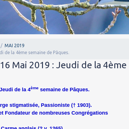
MAI 2019
udi de la 4ème semaine de Pâques.
 16 Mai 2019 : Jeudi de la 4ème
ème
Jeudi de la 4
semaine de Pâques.
ge stigmatisée, Passioniste († 1903).
e et Fondateur de nombreuses Congrégations
Carme anglais (? v. 1265).