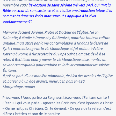
novembre 2007
l'évocation de saint Jérôme (né vers 347), qui "mit la
Bible au cœur de son existence et en réalisa une traduction latine. Il la
commenta dans ses écrits mais surtout s'appliqua à la vivre
quotidiennement"
.
Mémoire de Saint Jérôme, Prêtre et Docteur de l’Église. Né en
Dalmatie, il étudia à Rome et y fut Baptisé; nourri de toute la culture
antique, mais attiré par la vie Contemplative, il fit dans le désert de
Syrie l’apprentissage de la vie Monastique et fut ordonné Prêtre.
Revenu à Rome, il fut secrétaire du Pape Saint Damase; de là il se
retira à Bethléem pour y mener la vie Monastique et se montra un
savant remarquable pour traduire en latin et commenter les saintes
Écritures.
Il prit sa part, d’une manière admirable, de bien des besoins de l’Église
et, parvenu à un âge avancé, mourut en paix en 420.
Martyrologe romain
Priez-vous ? Vous parlez au Seigneur. Lisez-vous l’Écriture sainte ?
C’est Lui qui vous parle. - Ignorer les Écritures, c’est ignorer Le Christ.
– On ne naît pas Chrétien. On le devient. - Ce qui a de la valeur, c’est
d’être Chrétien et non de le paraître.