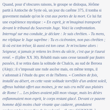
Quand, pour d’obscures raisons, le groupe se disloqua, Jérôme
partit à Antioche de Syrie où, un jour du carême 375, il tomba si
gravement malade qu'on le crut
aux portes de la mort
. Ce lui fut
une expérience mystique : «
En esprit, je m'imaginai transporté
devant le tribunal du Souverain Juge. Voici la confrontation.
Interrogé sur ma conduite, je déclare : Je suis chrétien. - Tu mens,
me réplique le Juge suprême : Tu es cicéronien, non pas chrétien ;
là où est ton trésor, là aussi est ton cœur. Je m'exclame alors :
Seigneur, si jamais je retiens les livres du siècle, c'est que je t'aurai
renié
. » (Epître XX 30). Rétabli mais sans cesse taraudé par
fautes
passées
, il se retira dans la solitude de Chalcis, au sud de Beroea
(Alep) ; il s’imposait une rude ascèse mais, en même temps, il
s’adonnait à l’étude du grec et de l'hébreu. «
Combien de fois,
installé au désert, en cette vaste solitude torréfiée d'un ardent soleil,
affreux habitat offert aux moines, je me suis cru mêlé aux plaisirs
de Rome ! ... Les jeûnes avaient pâli mon visage, mais les désirs
enflammaient mon esprit, le corps restant glacé. Devant ce pauvre
homme déjà moins chair vivante que cadavre, grondaient