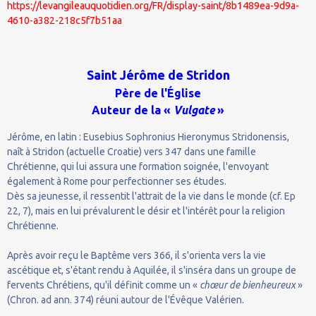
https://levangileauquotidien.org/FR/display-saint/8b1489ea-9d9a-
4610-a382-218c5f7b51aa
Saint Jérôme de Stridon
Père de l'Église
Auteur de la «
Vulgate
»
Jérôme, en latin : Eusebius Sophronius Hieronymus Stridonensis,
naît à Stridon (actuelle Croatie) vers 347 dans une famille
Chrétienne, qui lui assura une formation soignée, l'envoyant
également à Rome pour perfectionner ses études.
Dès sa jeunesse, il ressentit l'attrait de la vie dans le monde (cf. Ep
22, 7), mais en lui prévalurent le désir et l'intérêt pour la religion
Chrétienne.
Après avoir reçu le Baptême vers 366, il s'orienta vers la vie
ascétique et, s'étant rendu à Aquilée, il s'inséra dans un groupe de
fervents Chrétiens, qu'il définit comme un «
chœur de bienheureux
»
(Chron. ad ann. 374) réuni autour de l'Évêque Valérien.