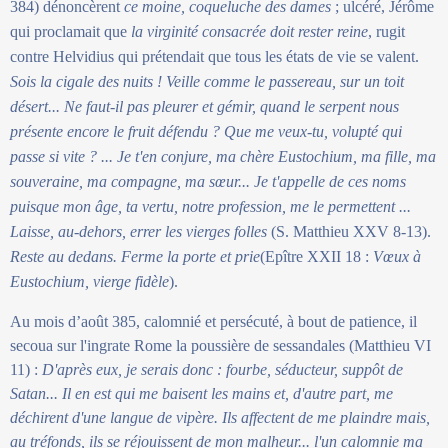
384) dénoncèrent
ce moine, coqueluche des dames
; ulcéré, Jérôme
qui proclamait que
la virginité consacrée doit rester reine
, rugit
contre Helvidius qui prétendait que tous les états de vie se valent.
Sois la cigale des nuits ! Veille comme le passereau, sur un toit
désert... Ne faut-il pas pleurer et gémir, quand le serpent nous
présente encore le fruit défendu ? Que me veux-tu, volupté qui
passe si vite ? ... Je t'en conjure, ma chère Eustochium, ma fille, ma
souveraine, ma compagne, ma sœur... Je t'appelle de ces noms
puisque mon âge, ta vertu, notre profession, me le permettent ...
Laisse, au-dehors, errer les vierges folles
(S. Matthieu XXV 8-13).
Reste au dedans. Ferme la porte et prie
(Epître XXII 18 :
Vœux à
Eustochium, vierge fidèle
).
Au mois d’août 385, calomnié et persécuté, à bout de patience, il
secoua sur l'ingrate Rome la poussière de sessandales (Matthieu VI
11) :
D'après eux, je serais donc : fourbe, séducteur, suppôt de
Satan... Il en est qui me baisent les mains et, d'autre part, me
déchirent d'une langue de vipère. Ils affectent de me plaindre mais,
au tréfonds, ils se réjouissent de mon malheur... l'un calomnie ma