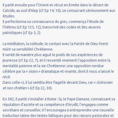
Il partit ensuite pour l'Orient et vécut en Ermite dans le désert de
Calcide, au sud d'Alep (cf. Ep 14, 10), se consacrant sérieusement aux
études.
Il perfectionna sa connaissance du grec, commença l'étude de
l'hébreu (cf. Ep 125, 12), transcrivit des codex et des œuvres
patristiques (cf. Ep 5, 2).
La méditation, la solitude, le contact avec la Parole de Dieu firent
mûrir sa sensibilité Chrétienne.
Il sentit de manière plus aiguë le poids de ses expériences de
jeunesse (cf. Ep 22, 7), et il ressentit vivement l'opposition entre la
mentalité païenne et la vie Chrétienne: une opposition rendue
célèbre par la «
vision
» dramatique et vivante, dont il nous a laissé le
récit.
Dans celle-ci, il lui sembla être flagellé devant Dieu, car «
cicéronien
et non chrétien
» (cf. Ep 22, 30).
En 382, il partit s'installer à Rome : là, le Pape Damase, connaissant sa
réputation d'ascète et sa compétence d'érudit, l'engagea comme
secrétaire et conseiller; il l'encouragea à entreprendre une nouvelle
traduction latine des textes bibliques pour des raisons pastorales et