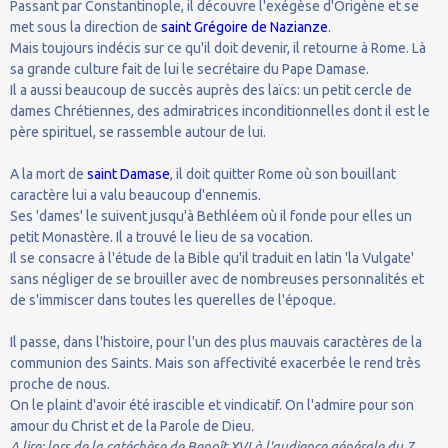
Passant par Constantinople, il découvre l'exégèse d'Origène et se
met sous la direction de
saint Grégoire de Nazianze
.
Mais toujours indécis sur ce qu'il doit devenir, il retourne à Rome. Là
sa grande culture fait de lui le secrétaire du Pape Damase.
Il a aussi beaucoup de succès auprès des laïcs: un petit cercle de
dames Chrétiennes, des admiratrices inconditionnelles dont il est le
père spirituel, se rassemble autour de lui.
A la mort de
saint Damase
, il doit quitter Rome où son bouillant
caractère lui a valu beaucoup d'ennemis.
Ses 'dames' le suivent jusqu'à Bethléem où il fonde pour elles un
petit Monastère. Il a trouvé le lieu de sa vocation.
Il se consacre à l'étude de la Bible qu'il traduit en latin 'la Vulgate'
sans négliger de se brouiller avec de nombreuses personnalités et
de s'immiscer dans toutes les querelles de l'époque.
Il passe, dans l'histoire, pour l'un des plus mauvais caractères de la
communion des Saints. Mais son affectivité exacerbée le rend très
proche de nous.
On le plaint d'avoir été irascible et vindicatif. On l'admire pour son
amour du Christ et de la Parole de Dieu.
A lire: lors de la catéchèse de Benoît XVI à l'audience générale du 7