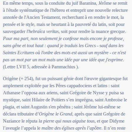
En même temps, sous la conduite du juif Baranina, Jérôme se remit
à l'étude systématique de l'hébreu et entreprit une nouvelle relecture
annotée de l'Ancien Testament, recherchant à en rendre le mot, la
pensée et le style, mais se heurtant à la pauvreté du latin, soit pour
sauvegarder
l'hebraïca veritas
, soit pour rendre la nuance grecque.
Pour ma part, non seulement je confesse mais encore je professe,
sans gêne et tout haut : quand je traduis les Grecs - sauf dans les
Saintes Ecritures où l'ordre des mots est aussi un mystère - ce n'est
pas un mot par un mot mais une idée par une idée que j'exprime
.
(Lettre LVII 5, adressée à Pammachius ).
Origène (+ 254), fut un puissant génie dont l'œuvre gigantesque fut
amplement exploitée par les Pères cappadociens et latins : saint
Athanase l’opposa aux ariens, saint Grégoire de Nysse y puisa sa
mystique, saint Hilaire de Poitiers s’en imprégna, saint Ambroise le
plagia, et saint Augustin s'en pénétra ; saint Jérôme lui-même se
déclara tributaire d’
Origène le Grand
, après que saint Grégoire de
Naziance le réputa
la pierre qui nous aiguise tous
, et que Didyme
l’aveugle l’appela le
maître des églises après l’apôtre
. Il n’en reste