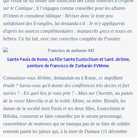
qui venait de lui dédier une traduction des
Deux homélies d'Origène
sur le Cantique
; il l’engagea comme conseiller pour les affaires
d'Orient et consulteur biblique :
Révisez donc le texte peu
satisfaisant des Evangiles
, lui demanda-t-il :
Je m'y appliquerai
d'après les sources complémentaires : manuscrits grecs et textes en
hébreu.
Ce fut fait, avec une correction complète du
Psautier.
Sainte Paula de Rome, sa fille Sainte Eustochium et Saint Jérôme,
peinture de
Francisco de Zurbarán
XVIIème.
Connaissez-vous Jérôme,
demandait-on à Rome,
ce stupéfiant
érudit ? Savez-vous qu'il donne des conférences très doctes et fort
suivies ? - En quel lieu je vous prie ? - Mais sur l'Aventin, au palais
de la veuve Marcella et de la noble Albine, sa mère
. Bientôt, les
dames de la société dont Paula et ses deux filles, Eustochium et
Blésilia, coururent se faire conseiller par le savant personnage,
rassembleur de matrones
qui ne manqua pas de se faire de solides
ennemis parmi les jaloux qui, à la mort de Damase (11 décembre