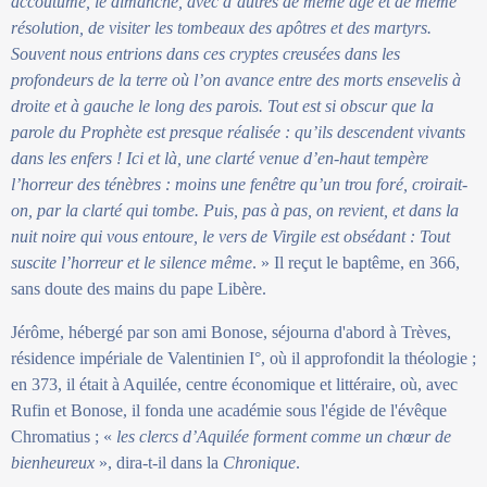
accoutumé, le dimanche, avec d’autres de même âge et de même
résolution, de visiter les tombeaux des apôtres et des martyrs.
Souvent nous entrions dans ces cryptes creusées dans les
profondeurs de la terre où l’on avance entre des morts ensevelis à
droite et à gauche le long des parois. Tout est si obscur que la
parole du Prophète est presque réalisée : qu’ils descendent vivants
dans les enfers ! Ici et là, une clarté venue d’en-haut tempère
l’horreur des ténèbres : moins une fenêtre qu’un trou foré, croirait-
on, par la clarté qui tombe. Puis, pas à pas, on revient, et dans la
nuit noire qui vous entoure, le vers de Virgile est obsédant : Tout
suscite l’horreur et le silence même
. » Il reçut le baptême, en 366,
sans doute des mains du pape Libère.
Jérôme, hébergé par son ami Bonose, séjourna d'abord à Trèves,
résidence impériale de Valentinien I°, où il approfondit la théologie ;
en 373, il était à Aquilée, centre économique et littéraire, où, avec
Rufin et Bonose, il fonda une académie sous l'égide de l'évêque
Chromatius ; «
les clercs d’Aquilée forment comme un chœur de
bienheureux
», dira-t-il dans la
Chronique
.