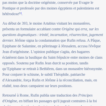
pas moins que la doctrine origéniste, conservée par Evagre le
Pontique et professée par des moines égyptiens et palestiniens est
hétérodoxe
.
[1
]
Au début de 393, le moine Artabius visitant les monastères,
présenta un formulaire accablant contre
Origène
qui
erra, sur les
questions dogmatiques : trinité, incarnation, résurrection, jugement
dernier.
Jérôme signa la condamnation que Rufin refusa. A Pâque,
Epiphane de Salamine, en pèlerinage à Jérusalem, accusa l'évêque
Jean d'origénisme. L'opinion publique s'agita, des bagarres
éclatèrent dans la basilique du Saint-Sépulcre entre moines de clans
opposés. Soutenu par Rufin Jean durcit sa position, tandis
qu’Epiphane se retirait à Bethléem, dans un monastère hiéronymite.
Pour conjurer le schisme, le subtil Théophile, patriarche
d'Alexandrie, força Rufin et Jérôme à la réconciliation, mais, en
réalité, tous deux campaient sur leurs positions.
Retourné à Rome, Rufin publia une traduction des
Principes
d'Origène, en biffant les passages qu'il jugeait contraires à la foi