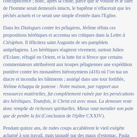
concupiscence ; donc, après la chute, parce que le vouloir et le faire
de l'homme serait demeurés intacts, le baptême n’effacerait que les
péchés actuels et ce serait une simple d'entrée dans l'Eglise.
Dans les
Dialogues contre les pélagiens
, Jérôme réfuta ces
propositions hérétiques et accentua ses critiques dans la
Lettre à
Ctésiphon
. Il félicitera saint Augustin de ses pamphlets
antipélagiens. Les hérétiques réagirent vivement, surtout Julien
d'Eclane, réfugié en Orient, et la lutte fut si féroce que certains
commentateurs attribuèrent aux troupes pélagiennes une expédition
punitive contre les monastères hiéronymiens (416) où l’on tua un
diacre et incendia les bâtiments ; assiégé dans une tour fortifiée,
Jérôme échappa de justesse :
Notre maison, par rapport aux
ressources matérielles, fut complètement ruinée par les persécutions
des hérétiques. Toutefois, le Christ est avec nous. La demeure reste
donc remplie de richesses spirituelles. Mieux vaut mendier son pain
que de perdre la foi
(Conclusion de
l'épître
CXXIV).
Pendant quinze ans, de rudes coups accablèrent le vieil exégète
acharné à son travail, mais taraudé par des maux d'estomac. Paula