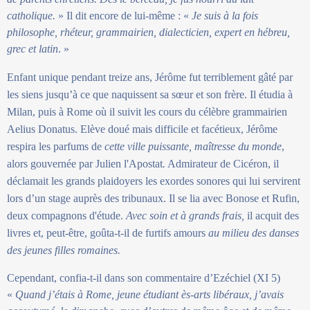
catholique.
» Il dit encore de lui-même : «
Je suis à la fois
philosophe, rhéteur, grammairien, dialecticien, expert en hébreu,
grec et latin
. »
Enfant unique pendant treize ans, Jérôme fut terriblement gâté par
les siens jusqu’à ce que naquissent sa sœur et son frère. Il étudia à
Milan, puis à Rome où il suivit les cours du célèbre grammairien
Aelius Donatus. Elève doué mais difficile et facétieux, Jérôme
respira les parfums de
cette ville puissante, maîtresse du monde
,
alors gouvernée par Julien l'Apostat
.
Admirateur de Cicéron, il
déclamait les grands plaidoyers les exordes sonores qui lui servirent
lors d’un stage auprès des tribunaux. Il se lia avec Bonose et Rufin,
deux compagnons d'étude.
Avec soin et à grands frais,
il acquit des
livres et, peut-être, goûta-t-il de furtifs amours
au milieu des danses
des jeunes filles romaines.
Cependant, confia-t-il dans son commentaire d’Ezéchiel (XI 5)
«
Quand j’étais à Rome, jeune étudiant ès-arts libéraux, j’avais