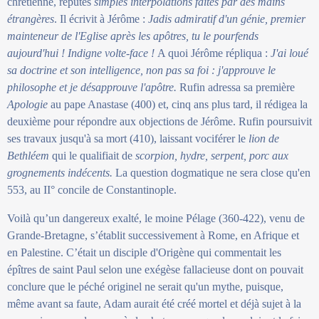
chrétienne, réputés
simples interpolations faites par des mains
étrangères
. Il écrivit à Jérôme :
Jadis admiratif d'un génie, premier
mainteneur de l'Eglise après les apôtres, tu le pourfends
aujourd'hui ! Indigne volte-face !
A quoi Jérôme répliqua :
J'ai loué
sa doctrine et son intelligence, non pas sa foi : j'approuve le
philosophe et je désapprouve l'apôtre.
Rufin adressa sa première
Apologie
au pape Anastase (400) et, cinq ans plus tard, il rédigea la
deuxième pour répondre aux objections de Jérôme. Rufin poursuivit
ses travaux jusqu'à sa mort (410), laissant vociférer le
lion de
Bethléem
qui le qualifiait de
scorpion, hydre, serpent, porc aux
grognements indécents.
La question dogmatique ne sera close qu'en
553, au II° concile de Constantinople.
Voilà qu’un dangereux exalté, le moine Pélage (360-422), venu de
Grande-Bretagne, s’établit successivement à Rome, en Afrique et
en Palestine. C’était un disciple d'Origène qui commentait les
épîtres de saint Paul selon une exégèse fallacieuse dont on pouvait
conclure que le péché originel ne serait qu'un mythe, puisque,
même avant sa faute, Adam aurait été créé mortel et déjà sujet à la