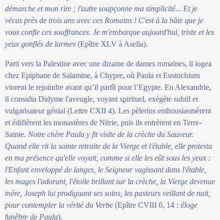
démarche et mon rire ; l'autre soupçonne ma simplicité... Et je
vécus près de trois ans avec ces Romains ! C'est à la hâte que je
vous confie ces souffrances. Je m'embarque aujourd'hui, triste et les
yeux gonflés de larmes
(Epître XLV à Asella).
Parti vers la Palestine avec une dizaine de dames romaines, il logea
chez Epiphane de Salamine, à Chypre, où Paula et Eustochium
vinrent le rejoindre avant qu’il partît pour l’Egypte. En Alexandrie,
il consulta Didyme l'aveugle, voyant spirituel, exégète subtil et
vulgarisateur génial (Lettre CXII 4). Les pèlerins enthousiasmèrent
et édifièrent les monastères de Nitrie, puis ils entrèrent en Terre-
Sainte.
Notre chère Paula y fit visite de la crèche du Sauveur.
Quand elle vit la sainte retraite de la Vierge et l'étable, elle protesta
en ma présence qu'elle voyait, comme si elle les eût sous les yeux :
l'Enfant enveloppé de langes, le Seigneur vagissant dans l'étable,
les mages l'adorant, l'étoile brillant sur la crèche, la Vierge devenue
mère, Joseph lui prodiguant ses soins, les pasteurs veillant de nuit,
pour contempler la vérité du Verbe
(Epître CVIII 6, 14
: éloge
funèbre de Paula
).