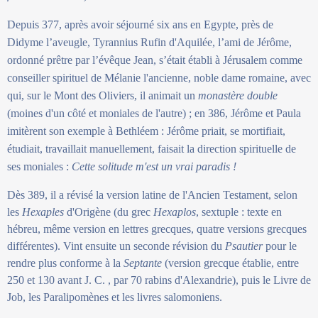
Depuis 377, après avoir séjourné six ans en Egypte, près de
Didyme l’aveugle, Tyrannius Rufin d'Aquilée, l’ami de Jérôme,
ordonné prêtre par l’évêque Jean, s’était établi à Jérusalem comme
conseiller spirituel de Mélanie l'ancienne, noble dame romaine, avec
qui, sur le Mont des Oliviers, il animait un
monastère double
(moines d'un côté et moniales de l'autre) ; en 386, Jérôme et Paula
imitèrent son exemple à Bethléem : Jérôme priait, se mortifiait,
étudiait, travaillait manuellement, faisait la direction spirituelle de
ses moniales :
Cette solitude m'est un vrai paradis !
Dès 389, il a révisé la version latine de l'Ancien Testament, selon
les
Hexaples
d'Origène (du grec
Hexaplos
, sextuple : texte en
hébreu, même version en lettres grecques, quatre versions grecques
différentes). Vint ensuite un seconde révision du
Psautier
pour le
rendre plus conforme à la
Septante
(version grecque établie, entre
250 et 130 avant J. C. , par 70 rabins d'Alexandrie), puis le Livre de
Job, les Paralipomènes et les livres salomoniens.