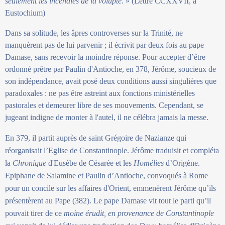
seulement les incendies de la volupté
. » (Lettre CCXXVII, à
Eustochium)
Dans sa solitude, les âpres controverses sur la Trinité, ne
manquèrent pas de lui parvenir ; il écrivit par deux fois au pape
Damase, sans recevoir la moindre réponse. Pour accepter d’être
ordonné prêtre par Paulin d'Antioche, en 378, Jérôme, soucieux de
son indépendance, avait posé deux conditions aussi singulières que
paradoxales : ne pas être astreint aux fonctions ministérielles
pastorales et demeurer libre de ses mouvements. Cependant, se
jugeant indigne de monter à l'autel, il ne célébra jamais la messe.
En 379, il partit auprès de saint Grégoire de Nazianze qui
réorganisait l’Eglise de Constantinople. Jérôme traduisit et compléta
la
Chronique
d'Eusèbe de Césarée et les
Homélies
d’Origène.
Epiphane de Salamine et Paulin d’Antioche, convoqués à Rome
pour un concile sur les affaires d'Orient, emmenèrent Jérôme qu’ils
présentèrent au Pape (382). Le pape Damase vit tout le parti qu’il
pouvait tirer de ce
moine érudit, en provenance de Constantinople