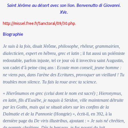
Saint Jérôme au désert avec son lion. Benvenutto di Giovanni.
XVe.
http://missel.free.fr/Sanctoral/09/30.php.
Biographie
Je suis à la fois
, disait Jérôme,
philosophe, rhéteur, grammairien,
dialecticien, expert en hébreu, grec et latin
; il fut aussi un polémiste
redoutable, parfois injuste, tel ce jour où il invectiva saint Augustin,
son cadet d’à peine cinq ans :
Ecoute mon conseil, jeune homme :
ne viens pas, dans l'arène des Ecritures, provoquer un vieillard ! Tu
troubles mon silence. Tu fais la roue avec ta science.
«
Hierônumos en grec (celui dont le nom est sacré) ; Hieronymus,
en latin, fils d'Eusèbe, je naquis à Stridon, ville maintenant détruite
par les Goths, mais qui se situait alors sur les confins de la
Dalmatie et de la Pannonie
(Hongrie) », écrit-il, en 392, à la
dernière page du
De viris illustribus
, ajoutant : «
Je suis né chrétien,
de parents chrétiens. Dès le berceau, je fus nourri du lait