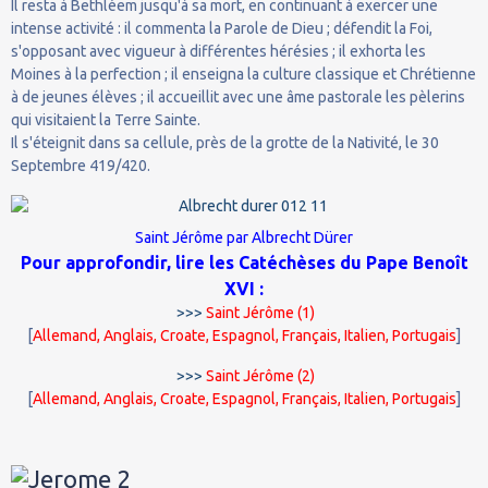
Il resta à Bethléem jusqu'à sa mort, en continuant à exercer une
intense activité : il commenta la Parole de Dieu ; défendit la Foi,
s'opposant avec vigueur à différentes hérésies ; il exhorta les
Moines à la perfection ; il enseigna la culture classique et Chrétienne
à de jeunes élèves ; il accueillit avec une âme pastorale les pèlerins
qui visitaient la Terre Sainte.
Il s'éteignit dans sa cellule, près de la grotte de la Nativité, le 30
Septembre 419/420.
Saint Jérôme par
Albrecht Dürer
Pour approfondir, lire les Catéchèses du Pape Benoît
XVI :
>>>
Saint Jérôme (1)
[
Allemand
,
Anglais
,
Croate
,
Espagnol
,
Français
,
Italien
,
Portugais
]
>>>
Saint Jérôme (2)
[
Allemand
,
Anglais
,
Croate
,
Espagnol
,
Français
,
Italien
,
Portugais
]