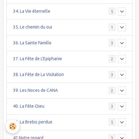
34. La Vie éternelle
5
35. Le chemin du oui
1
36. La Sainte Famille
3
37. La Fête de L'Epiphanie
2
38. La Fête de La Visitation
3
39. Les Noces de CANA
2
40. La Fête-Dieu
3
41. La Brebis perdue
5
42.Notre regard
3