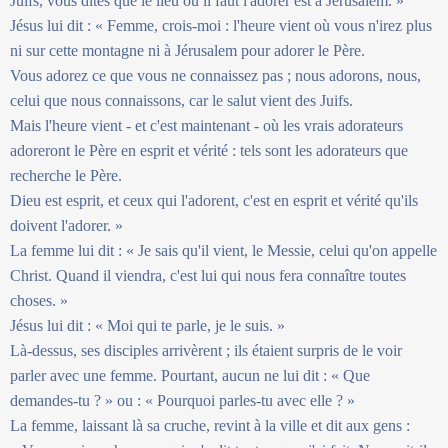
Juifs, vous dites que le lieu où il faut l'adorer est à Jérusalem. »
Jésus lui dit : « Femme, crois-moi : l'heure vient où vous n'irez plus
ni sur cette montagne ni à Jérusalem pour adorer le Père.
Vous adorez ce que vous ne connaissez pas ; nous adorons, nous,
celui que nous connaissons, car le salut vient des Juifs.
Mais l'heure vient - et c'est maintenant - où les vrais adorateurs
adoreront le Père en esprit et vérité : tels sont les adorateurs que
recherche le Père.
Dieu est esprit, et ceux qui l'adorent, c'est en esprit et vérité qu'ils
doivent l'adorer. »
La femme lui dit : « Je sais qu'il vient, le Messie, celui qu'on appelle
Christ. Quand il viendra, c'est lui qui nous fera connaître toutes
choses. »
Jésus lui dit : « Moi qui te parle, je le suis. »
Là-dessus, ses disciples arrivèrent ; ils étaient surpris de le voir
parler avec une femme. Pourtant, aucun ne lui dit : « Que
demandes-tu ? » ou : « Pourquoi parles-tu avec elle ? »
La femme, laissant là sa cruche, revint à la ville et dit aux gens :