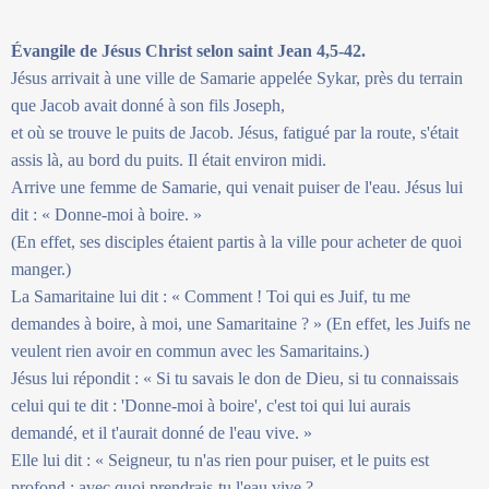
Évangile de Jésus Christ selon saint Jean 4,5-42.
Jésus arrivait à une ville de Samarie appelée Sykar, près du terrain
que Jacob avait donné à son fils Joseph,
et où se trouve le puits de Jacob. Jésus, fatigué par la route, s'était
assis là, au bord du puits. Il était environ midi.
Arrive une femme de Samarie, qui venait puiser de l'eau. Jésus lui
dit : « Donne-moi à boire. »
(En effet, ses disciples étaient partis à la ville pour acheter de quoi
manger.)
La Samaritaine lui dit : « Comment ! Toi qui es Juif, tu me
demandes à boire, à moi, une Samaritaine ? » (En effet, les Juifs ne
veulent rien avoir en commun avec les Samaritains.)
Jésus lui répondit : « Si tu savais le don de Dieu, si tu connaissais
celui qui te dit : 'Donne-moi à boire', c'est toi qui lui aurais
demandé, et il t'aurait donné de l'eau vive. »
Elle lui dit : « Seigneur, tu n'as rien pour puiser, et le puits est
profond ; avec quoi prendrais-tu l'eau vive ?