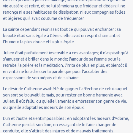
vie austère et retiré, et ne lui témoigna que froideur et dédain; il ne
renonça ni à ses habitudes de dissipation, ni aux compagnies folles
et légères qu'il avait coutume de fréquenter.
La sainte cependant réunissait tout ce qui pouvait enchanter : sa
beauté était sans égale à Gênes; elle avait un esprit charmant et
l'humeur la plus douce et la plus égale.
Julien était parfaitement insensible à ces avantages; il n'aspirait qu'à
s'amuser et à briller dans le monde; l'amour de sa femme pour la
retraite, la prière et la méditation, l'irrita de plus en plus, et bientôt il
en vint à ne lui adresser la parole que pour l'accabler des
expressions de son mépris et de sa haine.
Le désir de Catherine avait été de gagner l'affection de celui auquel
son sort se trouvait lié; mais, pour rester en bonne harmonie avec
Julien, il eût fallu, ou qu'elle l'amenât à embrasser son genre de vie,
ou qu'elle adoptât les moeurs de son époux.
L'un et l'autre étaient impossibles : en adoptant les moeurs d'Adorne,
Catherine perdait son âme; en essayant de le faire changer de
conduite, elle s'attirait des injures et de mauvais traitements.