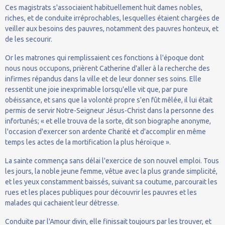
Ces magistrats s'associaient habituellement huit dames nobles,
riches, et de conduite irréprochables, lesquelles étaient chargées de
veiller aux besoins des pauvres, notamment des pauvres honteux, et
de les secourir.
Or les matrones qui remplissaient ces fonctions à l'époque dont
nous nous occupons, prièrent Catherine d'aller à la recherche des
infirmes répandus dans la ville et de leur donner ses soins. Elle
ressentit une joie inexprimable lorsqu'elle vit que, par pure
obéissance, et sans que la volonté propre s'en fût mêlée, il lui était
permis de servir Notre-Seigneur Jésus-Christ dans la personne des
infortunés; « et elle trouva de la sorte, dit son biographe anonyme,
l'occasion d'exercer son ardente Charité et d'accomplir en même
temps les actes de la mortification la plus héroïque ».
La sainte commença sans délai l'exercice de son nouvel emploi. Tous
les jours, la noble jeune femme, vêtue avec la plus grande simplicité,
et les yeux constamment baissés, suivant sa coutume, parcourait les
rues et les places publiques pour découvrir les pauvres et les
malades qui cachaient leur détresse.
Conduite par l'Amour divin, elle finissait toujours par les trouver, et