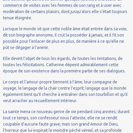
commerce de visites avec les femmes de son rang et à user avec
modération de certains plaisirs, dont jusqu'alors elle s'était toujours
tenue éloignée.
Lorsque le monde vit que cette noble âme était entrée dans sa voie,
dit son biographe anonyme, il crut la posséder à jamais, et il fit son
possible pour l'enlacer de plus en plus, de manière à ce qu'elle ne
pût se dégager à l'avenir.
Elle devint l'objet de tous les égards, de toutes les tentations, de
toutes les félicitations. Catherine dépeint admirablement cette
époque de son existence dans la première partie de ses dialogues.
Le corps et l'amour-propre tiennent à l'âme, leur compagne de
voyage, le langage de la chair contre l'esprit; langage que le monde
également tient qu'il cherche à entraîner dans son tourbillon et qu'il
veut arracher au recueillement intérieur.
La sainte mena ce nouveau genre de vie pendant cinq années; durant
tout ce temps, son confesseur nous l'atteste, elle ne se rendit
coupable d'aucune faute grave; mais son grand Amour de Dieu,
l'horreur que lui inspirait le moindre péché véniel, et sa profonde