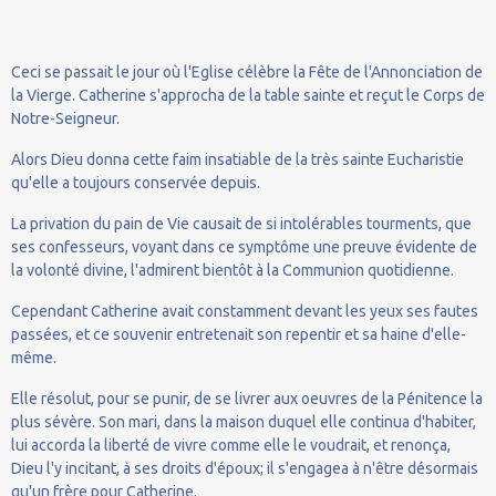
Ceci se passait le jour où l'Eglise célèbre la Fête de l'Annonciation de
la Vierge. Catherine s'approcha de la table sainte et reçut le Corps de
Notre-Seigneur.
Alors Dieu donna cette faim insatiable de la très sainte Eucharistie
qu'elle a toujours conservée depuis.
La privation du pain de Vie causait de si intolérables tourments, que
ses confesseurs, voyant dans ce symptôme une preuve évidente de
la volonté divine, l'admirent bientôt à la Communion quotidienne.
Cependant Catherine avait constamment devant les yeux ses fautes
passées, et ce souvenir entretenait son repentir et sa haine d'elle-
même.
Elle résolut, pour se punir, de se livrer aux oeuvres de la Pénitence la
plus sévère. Son mari, dans la maison duquel elle continua d'habiter,
lui accorda la liberté de vivre comme elle le voudrait, et renonça,
Dieu l'y incitant, à ses droits d'époux; il s'engagea à n'être désormais
qu'un frère pour Catherine.