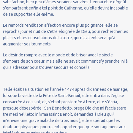
satisfaction, bien peu d'âmes seraient sauvées. L'ennui et le dégoût
s'emparèrent enfin à tel point de Catherine, qu'elle devint incapable
de se supporter elle-même.
Le remords rendit son affection encore plus poignante; elle se
reprocha jour et nuit de s'être éloignée de Dieu, pour rechercher les
plaisirs et les consolations de la terre, qui n'avaient servi qu'à
augmenter ses tourments.
Le désir de rompre avec le monde et de briser avec le siècle
s'empara de son coeur; mais elle ne savait comment s'y prendre, ni à
qui s'adresser pour trouver secours et conseils.
Telle était sa situation en l'année 1474 après dix années de mariage,
lorsque la veille de la Fête de Saint-Benoît, elle entra dans l'église
consacrée à ce saint; et, s'étant prosternée à terre, elle s'écria,
presque désespérée : San Benedetto, prega Dio che mi faccia stare
tre mesi nel letto infirma (saint Benoît, demandez à Dieu qu'il
m'envoie une grave maladie de trois mois ); elle espérait que les
douleurs physiques pourraient apporter quelque soulagement aux
intolérables angoisses de son âme.