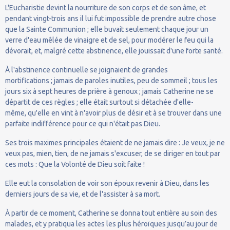
L'Eucharistie devint la nourriture de son corps et de son âme, et
pendant vingt-trois ans il lui fut impossible de prendre autre chose
que la Sainte Communion ; elle buvait seulement chaque jour un
verre d'eau mêlée de vinaigre et de sel, pour modérer le feu qui la
dévorait, et, malgré cette abstinence, elle jouissait d'une forte santé.
À l'abstinence continuelle se joignaient de grandes
mortifications ; jamais de paroles inutiles, peu de sommeil ; tous les
jours six à sept heures de prière à genoux ; jamais Catherine ne se
départit de ces règles ; elle était surtout si détachée d'elle-
même, qu'elle en vint à n'avoir plus de désir et à se trouver dans une
parfaite indifférence pour ce qui n'était pas Dieu.
Ses trois maximes principales étaient de ne jamais dire : Je veux, je ne
veux pas, mien, tien, de ne jamais s'excuser, de se diriger en tout par
ces mots : Que la Volonté de Dieu soit faite !
Elle eut la consolation de voir son époux revenir à Dieu, dans les
derniers jours de sa vie, et de l'assister à sa mort.
À partir de ce moment, Catherine se donna tout entière au soin des
malades, et y pratiqua les actes les plus héroïques jusqu’au jour de