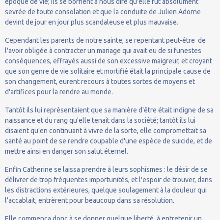
époque de vie; ils se bornent à nous dire qu'elle fut absolument
sevrée de toute consolation et que la conduite de Julien Adorne
devint de jour en jour plus scandaleuse et plus mauvaise.
Cependant les parents de notre sainte, se repentant peut-être de
l'avoir obligée à contracter un mariage qui avait eu de si funestes
conséquences, effrayés aussi de son excessive maigreur, et croyant
que son genre de vie solitaire et mortifié était la principale cause de
son changement, eurent recours à toutes sortes de moyens et
d'artifices pour la rendre au monde.
Tantôt ils lui représentaient que sa manière d'être était indigne de sa
naissance et du rang qu'elle tenait dans la société; tantôt ils lui
disaient qu'en continuant à vivre de la sorte, elle compromettait sa
santé au point de se rendre coupable d'une espèce de suicide, et de
mettre ainsi en danger son salut éternel.
Enfin Catherine se laissa prendre à leurs sophismes : le désir de se
délivrer de trop fréquentes importunités, et l'espoir de trouver, dans
les distractions extérieures, quelque soulagement à la douleur qui
l'accablait, entrèrent pour beaucoup dans sa résolution.
Elle commença donc à se donner quelque liberté, à entretenir un