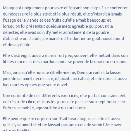
Mangeant uniquement pour vivre et forçant son corps à se contenter
du nécessaire le plus strict et le plus réduit, elle s'interdit à jamais
l'usage de la viande et des fruits qu'elle aimait beaucoup; et,
lorsqu'on lui présentait quelque mets agréable qui pouvait la
délecter, elle avait soin d'y mêler adroitement de la poudre
d'absinthe ou d'aloès, de manière à lui donner un goût nauséabond
et désagréable.
Elle s'astreignit aussi à dormir fort peu; souvent elle mettait dans son
lit des ronces et des chardons pour se priver de la douceur du repos.
Mais, ainsi qu'elle nous le dit elle-même, Dieu qui voulait la laisser
jouir du sommeil nécessaire, déjouait son calcul, et elle dormait aussi
bien sur les épines que sur le duvet.
Non contente de ces différents exercices, elle portait constamment
un très rude cilice; et tous les jours elle passait six à sept heures en
Prières, immobile, agenouillée à nu sur la terre.
Elle avoue que le corps en souffrait beaucoup; mais elle dit aussi
qu'il s'y soumettait et ne laissait pas pour cela de servir l'âme avec
zèle et fidélité.