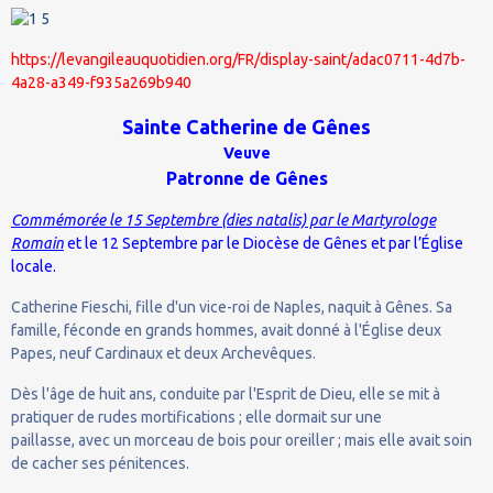
https://levangileauquotidien.org/FR/display-saint/adac0711-4d7b-
4a28-a349-f935a269b940
Sainte Catherine de Gênes
Veuve
Patronne de Gênes
Commémorée le 15 Septembre (dies natalis) par le Martyrologe
Romain
et le 12 Septembre par le Diocèse de Gênes et par l’Église
locale.
Catherine Fieschi, fille d'un vice-roi de Naples, naquit à Gênes. Sa
famille, féconde en grands hommes, avait donné à l'Église deux
Papes, neuf Cardinaux et deux Archevêques.
Dès l'âge de huit ans, conduite par l'Esprit de Dieu, elle se mit à
pratiquer de rudes mortifications ; elle dormait sur une
paillasse, avec un morceau de bois pour oreiller ; mais elle avait soin
de cacher ses pénitences.