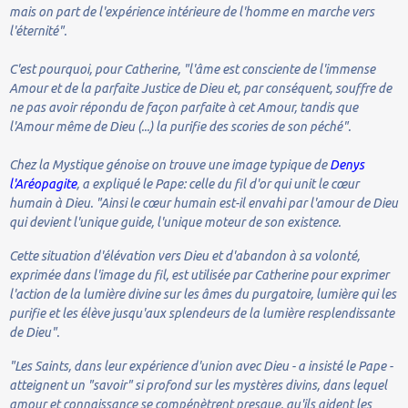
mais on part de l'expérience intérieure de l'homme en marche vers
l'éternité".
C'est pourquoi, pour Catherine, "l'âme est consciente de l'immense
Amour et de la parfaite Justice de Dieu et, par conséquent, souffre de
ne pas avoir répondu de façon parfaite à cet Amour, tandis que
l'Amour même de Dieu (...) la purifie des scories de son péché".
Chez la Mystique génoise on trouve une image typique de
Denys
l'Aréopagite
, a expliqué le Pape: celle du fil d'or qui unit le cœur
humain à Dieu. "Ainsi le cœur humain est-il envahi par l'amour de Dieu
qui devient l'unique guide, l'unique moteur de son existence.
Cette situation d'élévation vers Dieu et d'abandon à sa volonté,
exprimée dans l'image du fil, est utilisée par Catherine pour exprimer
l'action de la lumière divine sur les âmes du purgatoire, lumière qui les
purifie et les élève jusqu'aux splendeurs de la lumière resplendissante
de Dieu".
"Les Saints, dans leur expérience d'union avec Dieu - a insisté le Pape -
atteignent un "savoir" si profond sur les mystères divins, dans lequel
amour et connaissance se compénètrent presque, qu'ils aident les