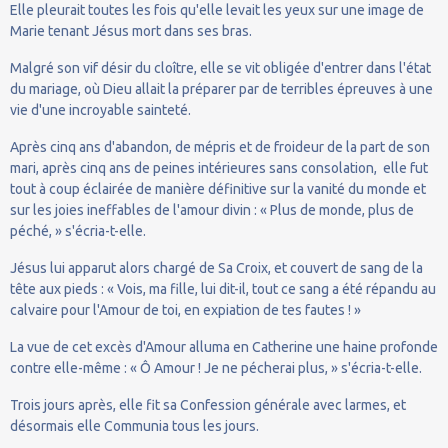
Elle pleurait toutes les fois qu'elle levait les yeux sur une image de
Marie tenant Jésus mort dans ses bras.
Malgré son vif désir du cloître, elle se vit obligée d'entrer dans l'état
du mariage, où Dieu allait la préparer par de terribles épreuves à une
vie d'une incroyable sainteté.
Après cinq ans d'abandon, de mépris et de froideur de la part de son
mari, après cinq ans de peines intérieures sans consolation, elle fut
tout à coup éclairée de manière définitive sur la vanité du monde et
sur les joies ineffables de l'amour divin : « Plus de monde, plus de
péché, » s'écria-t-elle.
Jésus lui apparut alors chargé de Sa Croix, et couvert de sang de la
tête aux pieds : « Vois, ma fille, lui dit-il, tout ce sang a été répandu au
calvaire pour l'Amour de toi, en expiation de tes fautes ! »
La vue de cet excès d'Amour alluma en Catherine une haine profonde
contre elle-même : « Ô Amour ! Je ne pécherai plus, » s'écria-t-elle.
Trois jours après, elle fit sa Confession générale avec larmes, et
désormais elle Communia tous les jours.