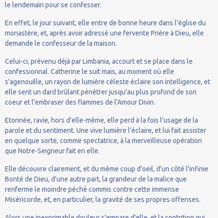
le lendemain pour se confesser.
En effet, le jour suivant, elle entre de bonne heure dans l'église du
monastère, et, après avoir adressé une fervente Prière à Dieu, elle
demande le confesseur de la maison.
Celui-ci, prévenu déjà par Limbania, accourt et se place dans le
confessionnal. Catherine le suit mais, au moment où elle
s'agenouille, un rayon de lumière céleste éclaire son intelligence, et
elle sent un dard brûlant pénétrer jusqu'au plus profond de son
coeur et l'embraser des flammes de l'Amour Divin.
Etonnée, ravie, hors d'elle-même, elle perd à la fois l'usage de la
parole et du sentiment. Une vive lumière l'éclaire, et lui fait assister
en quelque sorte, comme spectatrice, à la merveilleuse opération
que Notre-Seigneur fait en elle.
Elle découvre clairement, et du même coup d'oeil, d'un côté l'infinie
Bonté de Dieu, d'une autre part, la grandeur de la malice que
renferme le moindre péché commis contre cette immense
Miséricorde, et, en particulier, la gravité de ses propres offenses.
Alors une inexprimable douleur s'empare d'elle, et la contrition qui