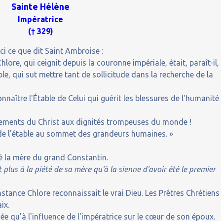
Sainte Hélène
Impératrice
(† 329)
oici ce que dit Saint Ambroise :
re, qui ceignit depuis la couronne impériale, était, paraît-il,
able, qui sut mettre tant de sollicitude dans la recherche de la
connaître l'Étable de Celui qui guérit les blessures de l'humanité
issements du Christ aux dignités trompeuses du monde !
ité de l'étable au sommet des grandeurs humaines. »
té la mère du grand Constantin.
t plus à la piété de sa mère qu'à la sienne d'avoir été le premier
tance Chlore reconnaissait le vrai Dieu. Les Prêtres Chrétiens
ix.
uée qu'à l'influence de l'impératrice sur le cœur de son époux.