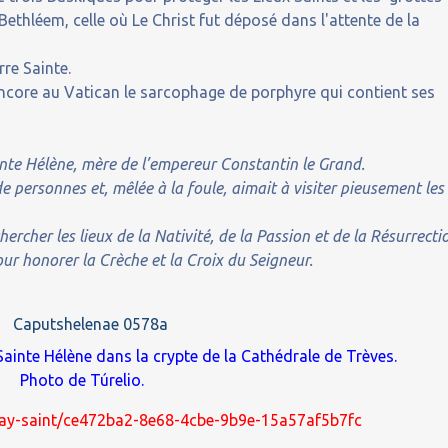
Bethléem, celle où Le Christ fut déposé dans l'attente de la
rre Sainte.
encore au Vatican le sarcophage de porphyre qui contient ses
inte Hélène, mère de l’empereur Constantin le Grand.
e personnes et, mêlée à la foule, aimait à visiter pieusement les
hercher les lieux de la Nativité, de la Passion et de la Résurrecti
pour honorer la Crèche et la Croix du Seigneur.
Sainte Hélène dans la crypte de la Cathédrale de
Trèves
.
Photo de
Túrelio
.
splay-saint/ce472ba2-8e68-4cbe-9b9e-15a57af5b7fc