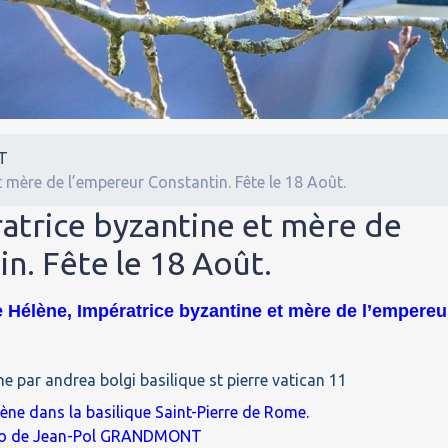
T
t mère de l’empereur Constantin. Fête le 18 Août.
atrice byzantine et mère de
n. Fête le 18 Août.
e Hélène, Impératrice byzantine et mère de l’empereu
lène dans la
basilique Saint-Pierre
de Rome.
o de
Jean-Pol GRANDMONT