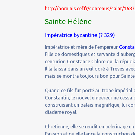
http://nominis.cef.fr/contenus/saint/168
Sainte Hélène
Impératrice byzantine (? 329)
Impératrice et mère de l'empereur
Consta
Fille de domestiques et servante d'auber
centurion Constance Chlore qui la répudia 
Il la laissa dans un exil doré à Trèves ave
mais se montra toujours bon pour Sainte
Quand ce fils fut porté au trône impéria
Constantin, le nouvel empereur ne cessa d
construisant un palais magnifique, lui c
diadème royal.
Chrétienne, elle se rendit en pèlerinage en 
Passion et où elle lance la construction de