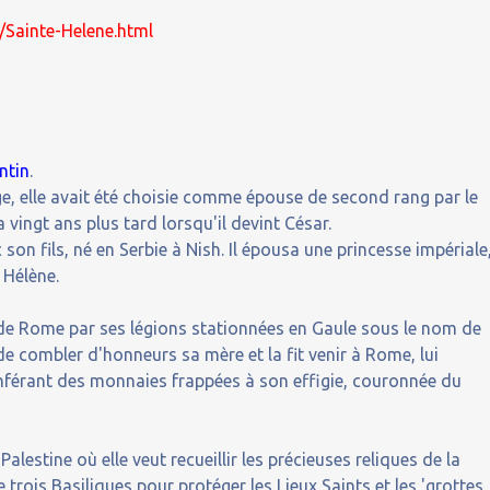
7/Sainte-Helene.html
ntin
.
ge, elle avait été choisie comme épouse de second rang par le
vingt ans plus tard lorsqu'il devint César.
c son fils, né en Serbie à Nish. Il épousa une princesse impériale
 Hélène.
l de Rome par ses légions stationnées en Gaule sous le nom de
e combler d'honneurs sa mère et la fit venir à Rome, lui
onférant des monnaies frappées à son effigie, couronnée du
Palestine où elle veut recueillir les précieuses reliques de la
 trois Basiliques pour protéger les Lieux Saints et les 'grottes