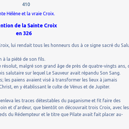
nte Hélène et la vraie Croix.
ntion de la Sainte Croix
en 326
roix, lui rendait tous les honneurs dus à ce signe sacré du Sal
 à la piété de son fils.
e résolut, malgré son grand âge de près de quatre-vingts ans, 
 bois salutaire sur lequel Le Sauveur avait répandu Son Sang.
s; les païens avaient visé à transformer les lieux à jamais
rist, en y établissant le culte de Vénus et de Jupiter.
 enleva les traces détestables du paganisme et fit faire des
soin et d'ardeur, que bientôt on découvrait trois Croix, avec le
eds du Rédempteur et le titre que Pilate avait fait placer au-