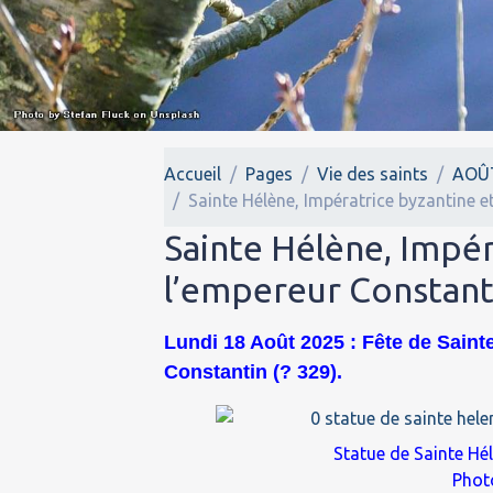
Accueil
Pages
Vie des saints
AOÛ
Sainte Hélène, Impératrice byzantine e
Sainte Hélène, Impér
l’empereur Constanti
Lundi 18 Août 2025 : Fête de Saint
Constantin (? 329).
Statue de Sainte Hé
Phot