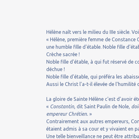
Hélène naît vers le milieu du IIIe siècle. V
« Hélène, première femme de Constance Chlo
une humble fille d'étable. Noble fille d'ét
Crèche sacrée !
Noble fille d'étable, à qui fut réservé de 
déchue !
Noble fille d'étable, qui préféra les aba
Aussi le Christ l'a-t-il élevée de l'humil
La gloire de Sainte Hélène c'est d'avoir é
«
Constantin
, dit Saint Paulin de Nole,
doi
empereur Chrétien.
»
Contrairement aux autres empereurs, Cons
étaient admis à sa cour et y vivaient en pa
Une telle bienveillance ne peut être attrib