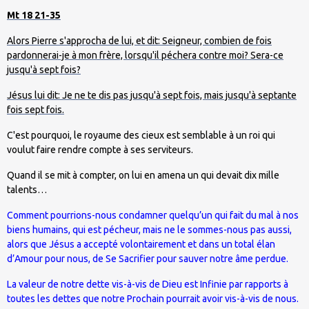
Mt 18 21-35
Alors Pierre s'approcha de lui, et dit: Seigneur, combien de fois
pardonnerai-je à mon frère, lorsqu'il péchera contre moi? Sera-ce
jusqu'à sept fois?
Jésus lui dit: Je ne te dis pas jusqu'à sept fois, mais jusqu'à septante
fois sept fois.
C'est pourquoi, le royaume des cieux est semblable à un roi qui
voulut faire rendre compte à ses serviteurs.
Quand il se mit à compter, on lui en amena un qui devait dix mille
talents…
Comment pourrions-nous condamner quelqu’un qui fait du mal à nos
biens humains, qui est pécheur, mais ne le sommes-nous pas aussi,
alors que Jésus a accepté volontairement et dans un total élan
d’Amour pour nous, de Se Sacrifier pour sauver notre âme perdue.
La valeur de notre dette vis-à-vis de Dieu est Infinie par rapports à
toutes les dettes que notre Prochain pourrait avoir vis-à-vis de nous.