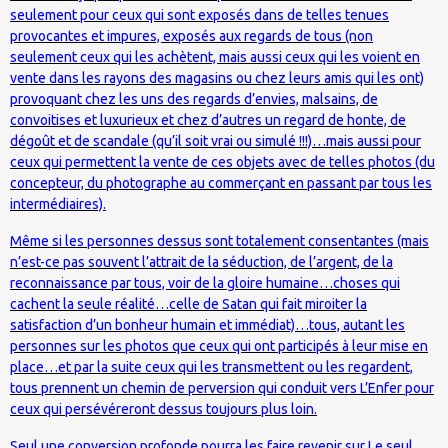
seulement pour ceux qui sont exposés dans de telles tenues
provocantes et impures, exposés aux regards de tous (non
seulement ceux qui les achètent, mais aussi ceux qui les voient en
vente dans les rayons des magasins ou chez leurs amis qui les ont)
provoquant chez les uns des regards d’envies, malsains, de
convoitises et luxurieux et chez d’autres un regard de honte, de
dégoût et de scandale (qu’il soit vrai ou simulé !!!)…mais aussi pour
ceux qui permettent la vente de ces objets avec de telles photos (du
concepteur, du photographe au commerçant en passant par tous les
intermédiaires).
Même si les personnes dessus sont totalement consentantes (mais
n’est-ce pas souvent l’attrait de la séduction, de l’argent, de la
reconnaissance par tous, voir de la gloire humaine…choses qui
cachent la seule réalité…celle de Satan qui fait miroiter la
satisfaction d’un bonheur humain et immédiat)…tous, autant les
personnes sur les photos que ceux qui ont participés à leur mise en
place…et par la suite ceux qui les transmettent ou les regardent,
tous prennent un chemin de perversion qui conduit vers L’Enfer pour
ceux qui persévéreront dessus toujours plus loin.
Seul une conversion profonde pourra les faire revenir sur Le seul