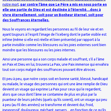
notre mort,
par contre l’âme que Le Père a mis en nous porte en
elle une partie de Dieu et est destinée à l’éternité…donc à
vivre éternellement, soit pour un Bonheur éternel, soit pour
des Souffrances éternelles.
Nous le voyons en regardant les personnes au fil de leur vie et en
ayant toujours à l’esprit l’image de l’iceberg dont le partie visible est
infime (même si elle est réelle et bien présente) par rapport à la
partie invisible comme les blessures ou les joies externes sont bien
moindre que les blessures ou les joies internes.
Ainsi une personne qui a son corps malade et souffrant, s’il a l’âme
en Paix et Dieu en lui, trouvera La Paix, une Paix immense qui envahira
tout son corps malgré des souffrances pouvant être atroces.
Et peu à peu, que notre corps soit en bonne santé, blessé, handicapé
ou malade, le visage des personnes qui ont une âme remplie de Dieu
devient un visage qui exprime La Paix pour ceux qui le regardent,
alors que ceux dont l’âme se contamine de plus en plus par la
puanteur de leurs péchés (quels qu’ils soient), ont un visage qui peu
à peu (au fil des années) se transforme et devient dur, froid,
inexpressif, douloureux, méchant, pervers…en fonction de ce qu’ils