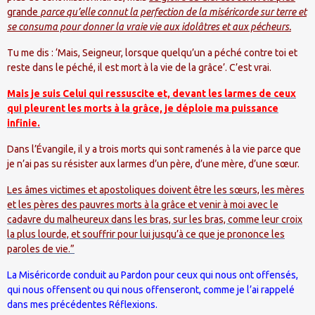
grande
parce qu’elle connut la perfection de la miséricorde sur terre et
se consuma pour donner la vraie vie aux idolâtres et aux pécheurs.
Tu me dis : ‘Mais, Seigneur, lorsque quelqu’un a péché contre toi et
reste dans le péché, il est mort à la vie de la grâce’. C’est vrai.
Mais je suis Celui qui ressuscite et, devant les larmes de ceux
qui pleurent les morts à la grâce, je déploie ma puissance
infinie.
Dans l’Évangile, il y a trois morts qui sont ramenés à la vie parce que
je n’ai pas su résister aux larmes d’un père, d’une mère, d’une sœur.
Les âmes victimes et apostoliques doivent être les sœurs, les mères
et les pères des pauvres morts à la grâce et venir à moi avec le
cadavre du malheureux dans les bras, sur les bras, comme leur croix
la plus lourde, et souffrir pour lui jusqu’à ce que je prononce les
paroles de vie.”
La Miséricorde conduit au Pardon pour ceux qui nous ont offensés,
qui nous offensent ou qui nous offenseront, comme je l’ai rappelé
dans mes précédentes Réflexions.