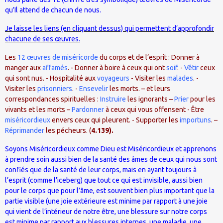
qu’Il attend de chacun de nous.
Je laisse les liens (en cliquant dessus) qui permettent d’approfondir
chacune de ses œuvres.
Les
12 œuvres de miséricorde
du corps et de l’esprit : Donner à
manger aux
affamés
. - Donner à boire à ceux qui ont
soif
. -
Vêtir
ceux
qui sont nus. - Hospitalité aux
voyageurs
- Visiter les
malades
. -
Visiter les
prisonniers
. -
Ensevelir
les morts. – et leurs
correspondances spirituelles :
Instruire
les ignorants –
Prier
pour les
vivants et les morts –
Pardonner
à ceux qui vous offensent - Être
miséricordieux
envers ceux qui pleurent. - Supporter les
importuns
. –
Réprimander
les pécheurs. (
4.139).
Soyons Miséricordieux comme Dieu est Miséricordieux et apprenons
à prendre soin aussi bien de la santé des âmes de ceux qui nous sont
confiés que de la santé de leur corps, mais en ayant toujours à
l’esprit (comme l’iceberg) que tout ce qui est invisible, aussi bien
pour le corps que pour l’âme, est souvent bien plus important que la
partie visible (une joie extérieure est minime par rapport à une joie
qui vient de l’intérieur de notre être, une blessure sur notre corps
est minime par rapport aux blessures internes, une maladie, une