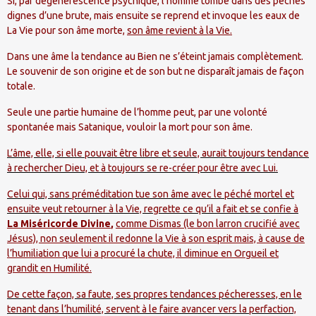
Si, par dégénérescence psychique, l’homme tombe dans des péchés
dignes d’une brute, mais ensuite se reprend et invoque les eaux de
La Vie pour son âme morte,
son âme revient à la Vie.
Dans une âme la tendance au Bien ne s’éteint jamais complètement.
Le souvenir de son origine et de son but ne disparaît jamais de façon
totale.
Seule une partie humaine de l’homme peut, par une volonté
spontanée mais Satanique, vouloir la mort pour son âme.
L’âme, elle, si elle pouvait être libre et seule, aurait toujours tendance
à rechercher Dieu, et à toujours se re-créer pour être avec Lui.
Celui qui, sans préméditation tue son âme avec le péché mortel et
ensuite veut retourner à la Vie, regrette ce qu’il a fait et se confie à
La Miséricorde Divine
,
comme Dismas (le bon larron crucifié avec
Jésus), non seulement il redonne la Vie à son esprit mais, à cause de
l’humiliation que lui a procuré la chute, il diminue en Orgueil et
grandit en Humilité.
De cette façon, sa faute, ses propres tendances pécheresses, en le
tenant dans l’humilité, servent à le faire avancer vers la perfaction,