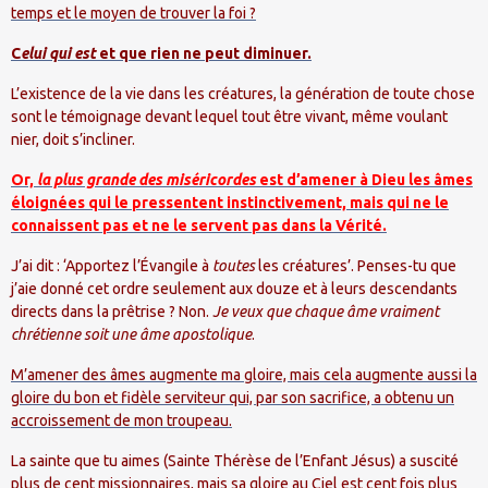
temps et le moyen de trouver la foi ?
C
elui qui est
et que rien ne peut diminuer.
L’existence de la vie dans les créatures, la génération de toute chose
sont le témoignage devant lequel tout être vivant, même voulant
nier, doit s’incliner.
Or,
la plus grande des miséricordes
est d’amener à Dieu les âmes
éloignées qui le pressentent instinctivement, mais qui ne le
connaissent pas et ne le servent pas dans la Vérité.
J’ai dit : ‘Apportez l’Évangile à
toutes
les créatures’. Penses-tu que
j’aie donné cet ordre seulement aux douze et à leurs descendants
directs dans la prêtrise ? Non.
Je veux que chaque âme vraiment
chrétienne soit une âme apostolique
.
M’amener des âmes augmente ma gloire, mais cela augmente aussi la
gloire du bon et fidèle serviteur qui, par son sacrifice, a obtenu un
accroissement de mon troupeau.
La sainte que tu aimes (Sainte Thérèse de l’Enfant Jésus) a suscité
plus de cent missionnaires, mais
sa gloire au Ciel est cent fois plus