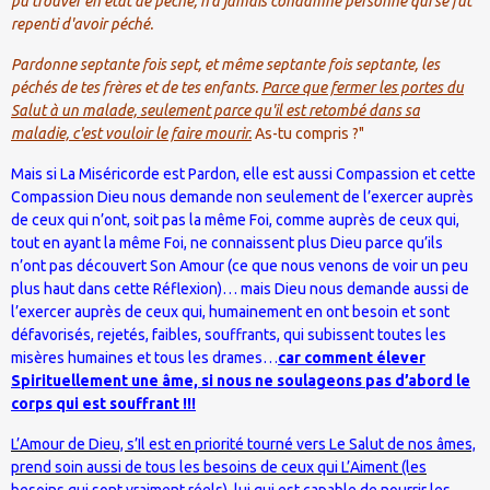
pu trouver en état de péché,
n'a jamais condamné personne
qui se fût
repenti d'avoir péché.
Pardonne septante fois sept, et même septante fois septante, les
péchés de tes frères et de tes enfants.
Parce que fermer les portes du
Salut à un malade, seulement parce qu'il est retombé dans sa
maladie, c'est vouloir le faire mourir.
As-tu compris ?"
Mais si La Miséricorde est Pardon, elle est aussi Compassion et cette
Compassion Dieu nous demande non seulement de l’exercer auprès
de ceux qui n’ont, soit pas
la même Foi
, comme auprès de ceux qui,
tout en ayant
la même Foi
, ne connaissent plus Dieu parce qu’ils
n’ont pas découvert Son Amour (ce que nous venons de voir un peu
plus haut dans cette Réflexion)… mais Dieu nous demande aussi de
l’exercer auprès de ceux qui, humainement en ont besoin et sont
défavorisés, rejetés, faibles, souffrants, qui subissent toutes les
misères humaines et tous les drames…
car comment élever
Spirituellement une âme, si nous ne soulageons pas d’abord le
corps qui est souffrant !!!
L’Amour de Dieu, s’Il est en priorité tourné vers Le Salut de nos âmes,
prend soin aussi de tous les besoins de ceux qui L’Aiment (les
besoins qui sont vraiment réels), lui qui est capable de nourrir les