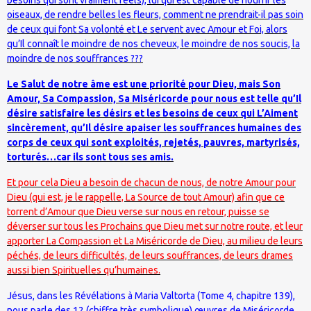
oiseaux, de rendre belles les fleurs, comment ne prendrait-il pas soin
de ceux qui font Sa volonté et Le servent avec Amour et Foi, alors
qu’Il connaît le moindre de nos cheveux, le moindre de nos soucis, la
moindre de nos souffrances ???
Le Salut de notre âme est une priorité pour Dieu, mais Son
Amour, Sa Compassion, Sa Miséricorde pour nous est telle qu’Il
désire satisfaire les désirs et les besoins de ceux qui L’Aiment
sincèrement, qu’Il désire apaiser les souffrances humaines des
corps de ceux qui sont exploités, rejetés, pauvres, martyrisés,
torturés…car ils sont tous ses amis.
Et pour cela Dieu a besoin de chacun de nous, de notre Amour pour
Dieu (qui est, je le rappelle, La Source de tout Amour) afin que ce
torrent d’Amour que Dieu verse sur nous en retour, puisse se
déverser sur tous les Prochains que Dieu met sur notre route, et leur
apporter La Compassion et La Miséricorde de Dieu, au milieu de leurs
péchés, de leurs difficultés, de leurs souffrances, de leurs drames
aussi bien Spirituelles qu’humaines.
Jésus, dans les Révélations à Maria Valtorta (Tome 4, chapitre 139),
nous parle des 12 (chiffre très symbolique) œuvres de Miséricorde