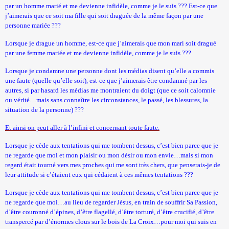
par un homme marié et me devienne infidèle, comme je le suis ??? Est-ce que
j’aimerais que ce soit ma fille qui soit draguée de la même façon par une
personne mariée ???
Lorsque je drague un homme, est-ce que j’aimerais que mon mari soit dragué
par une femme mariée et me devienne infidèle, comme je le suis ???
Lorsque je condamne une personne dont les médias disent qu’elle a commis
une faute (quelle qu’elle soit), est-ce que j’aimerais être condamné par les
autres, si par hasard les médias me montraient du doigt (que ce soit calomnie
ou vérité…mais sans connaître les circonstances, le passé, les blessures, la
situation de la personne) ???
Et ainsi on peut aller à l’infini et concernant toute faute.
Lorsque je cède aux tentations qui me tombent dessus, c’est bien parce que je
ne regarde que moi et mon plaisir ou mon désir ou mon envie…mais si mon
regard était tourné vers mes proches qui me sont très chers, que penserais-je de
leur attitude si c’étaient eux qui cédaient à ces mêmes tentations ???
Lorsque je cède aux tentations qui me tombent dessus, c’est bien parce que je
ne regarde que moi…au lieu de regarder Jésus, en train de souffrir Sa Passion,
d’être couronné d’épines, d’être flagellé, d’être torturé, d’être crucifié, d’être
transpercé par d’énormes clous sur le bois de La Croix…pour moi qui suis en