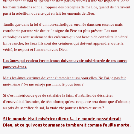
vilipendent et font vilipender ce nom par les œuvres d’une vie hypocrite, dont
les manifestations sont à l’opposé des préceptes de ma Loi, quand ils n’arrivent
pas à la rébellion ouverte qui en fait les ennemis de Dieu.
Tandis que dans la foi d’un non-catholique, erronée dans son essence mais
corroborée par une vie droite, le signe du Père est plus présent. Les non-
catholiques sont seulement des créatures qui ont besoin de connaître
la vérité.
En
revanche, les faux fils sont des créatures qui doivent apprendre, outre la
vérité, le respect et l’amour envers Dieu.
Les âmes qui veulent être miennes doivent avoir miséricorde de ces autres
pauvres âmes.
Mais les âmes-victimes doivent s’immoler aussi pour elles. Ne l’ai-je pas fait
moi-même ? Ne me suis-je pas immolé pour tous ?
Si c’est miséricorde que de satisfaire la faim, d’habiller, de désaltérer,
d’ensevelir, d’instruire, de réconforter, qu’est-ce que ce sera donc que d’obtenir,
au prix du sacrifice de soi, la vraie vie pour ses frères et sœurs ?
Si le monde était miséricordieux !... Le monde posséderait
Dieu, et ce qui vous tourmente tomberait comme feuille morte.