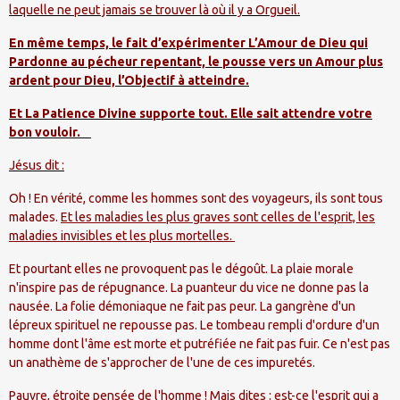
laquelle ne peut jamais se trouver là où il y a Orgueil.
En même temps, le fait d’expérimenter L’Amour de Dieu qui
Pardonne au pécheur repentant, le pousse vers un Amour plus
ardent pour Dieu, l’Objectif à atteindre.
Et
La Patience Divine
supporte tout. Elle sait attendre votre
bon vouloir.
Jésus dit :
Oh ! En vérité, comme les hommes sont des voyageurs, ils sont tous
malades.
Et les maladies les plus graves sont celles de l'esprit, les
maladies invisibles et les plus mortelles.
Et pourtant elles ne provoquent pas le dégoût. La plaie morale
n'inspire pas de répugnance. La puanteur du vice ne donne pas
la
nausée. La
folie démoniaque ne fait pas peur. La gangrène d'un
lépreux spirituel ne repousse pas. Le tombeau rempli d'ordure d'un
homme dont l'âme est morte et putréfiée ne fait pas fuir. Ce n'est pas
un anathème de s'approcher de l'une de ces impuretés.
Pauvre, étroite pensée de l'homme ! Mais dites : est-ce l'esprit qui a