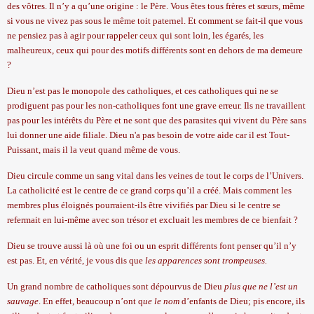
des vôtres. Il n’y a qu’une origine : le Père. Vous êtes tous frères et sœurs, même
si vous ne vivez pas sous le même toit paternel. Et comment se fait-il que vous
ne pensiez pas à agir pour rappeler ceux qui sont loin, les égarés, les
malheureux, ceux qui pour des motifs différents sont en dehors de ma demeure
?
Dieu n’est pas le monopole des
catholiques
, et ces catholiques qui ne se
prodiguent pas pour les non-catholiques font une grave erreur. Ils ne travaillent
pas pour les intérêts du Père et ne sont que des parasites qui vivent du Père sans
lui donner une aide filiale. Dieu n'a pas besoin de votre aide car il est Tout-
Puissant, mais il la veut quand même de vous.
Dieu circule comme un sang vital dans les veines de tout le corps de l’Univers.
La catholicité est le centre de ce grand corps qu’il a créé. Mais comment les
membres plus éloignés pourraient-ils être vivifiés par Dieu si le centre se
refermait en lui-même avec son trésor et excluait les membres de ce bienfait ?
Dieu se trouve aussi là où une foi ou un esprit différents font penser qu’il n’y
est pas. Et, en vérité, je vous dis que
les apparences sont trompeuses.
Un grand nombre de catholiques sont dépourvus de Dieu
plus que ne l’est un
sauvage
. En effet, beaucoup n’ont q
ue le nom
d’enfants de Dieu; pis encore, ils