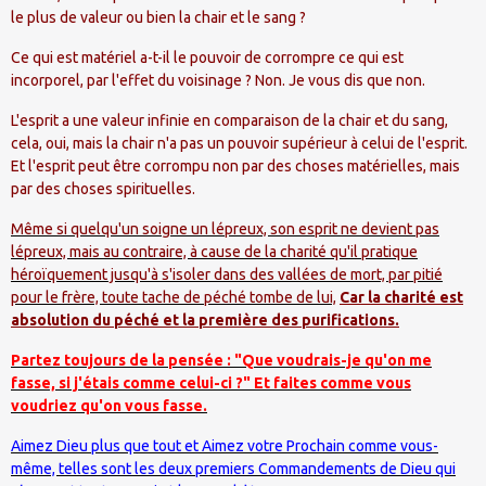
le plus de valeur ou bien la chair et le sang ?
Ce qui est matériel a-t-il le pouvoir de corrompre ce qui est
incorporel, par l'effet du voisinage ? Non. Je vous dis que non.
L'esprit a une valeur infinie en comparaison de la chair et du sang,
cela, oui, mais la chair n'a pas un pouvoir supérieur à celui de l'esprit.
Et l'esprit peut être corrompu non par des choses matérielles, mais
par des choses spirituelles.
Même si quelqu'un soigne un lépreux, son esprit ne devient pas
lépreux, mais au contraire, à cause de la charité qu'il pratique
héroïquement jusqu'à s'isoler dans des vallées de mort, par pitié
pour le frère, toute tache de péché tombe de lui,
Car la charité est
absolution du péché et la première des purifications.
Partez toujours de la pensée : "Que voudrais-je qu'on me
fasse, si j'étais comme celui-ci ?" Et faites comme vous
voudriez qu'on vous fasse.
Aimez Dieu plus que tout et Aimez votre Prochain comme vous-
même, telles sont les deux premiers Commandements de Dieu qui