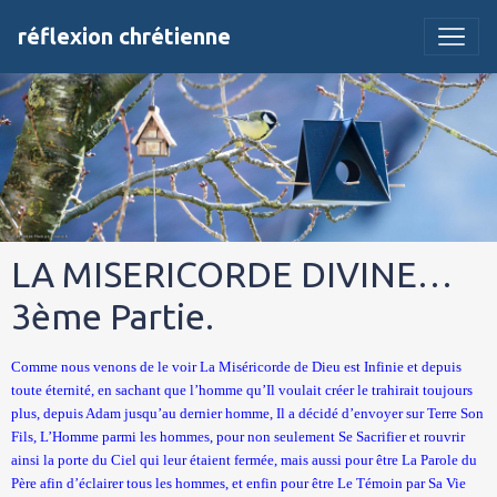
réflexion chrétienne
LA MISERICORDE DIVINE…
3ème Partie.
Comme nous venons de le voir La Miséricorde de Dieu est Infinie et depuis
toute éternité, en sachant que l’homme qu’Il voulait créer le trahirait toujours
plus, depuis Adam jusqu’au dernier homme, Il a décidé d’envoyer sur Terre Son
Fils, L’Homme parmi les hommes, pour non seulement Se Sacrifier et rouvrir
ainsi la porte du Ciel qui leur étaient fermée, mais aussi pour être La Parole du
Père afin d’éclairer tous les hommes, et enfin pour être Le Témoin par Sa Vie