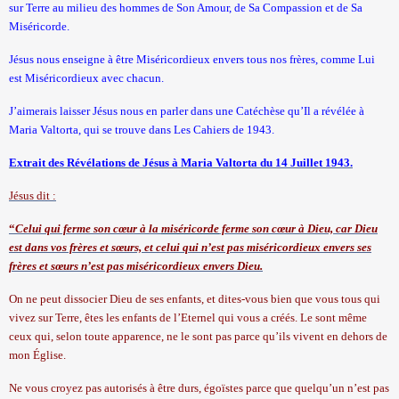
sur Terre au milieu des hommes de Son Amour, de Sa Compassion et de Sa
Miséricorde.
Jésus nous enseigne à être Miséricordieux envers tous nos frères, comme Lui
est Miséricordieux avec chacun.
J’aimerais laisser Jésus nous en parler dans une Catéchèse qu’Il a révélée à
Maria Valtorta, qui se trouve dans Les Cahiers de 1943.
Extrait des Révélations de Jésus à Maria Valtorta du 14 Juillet 1943.
Jésus dit :
“
Celui qui ferme son cœur à la
miséricorde
ferme son cœur à Dieu, car Dieu
est dans vos frères et sœurs, et celui qui n’est pas miséricordieux envers ses
frères et sœurs n’est pas miséricordieux envers Dieu.
On ne peut dissocier Dieu de ses enfants, et dites-vous bien que vous tous qui
vivez sur Terre, êtes les enfants de l’Eternel qui vous a créés. Le sont même
ceux qui, selon toute apparence, ne le sont pas parce qu’ils vivent en dehors de
mon Église.
Ne vous croyez pas autorisés à être durs, égoïstes parce que quelqu’un n’est pas