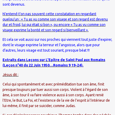
sont devenus.
N’entend-t’on pas souvent cette constatation en regardant
quelqu’un : « Tu as vu comme son visage et son regard est devenu
dur et froid, lui qui était si bon », ou encore « Tu as vu comme son
visage exprime la bonté et son regard si bienveillant ».
Et cela se voit aussi sur nos proches qui viennent tout juste d’expirer,
dont le visage exprime la terreur et l’angoisse, alors que pour
d’autres, leurs visage est tout souriant, presque béat !!!
Extraits dans Leçons sur L’Epître de Saint Paul aux Romains
(Leçon n°40 du 22 Juin 1950…Romains 9 19-24).
Jésus dit :
Celui qui spontanément et avec préméditation tue son âme, finit
presque toujours par tuer aussi son corps. Violent à l’égard de son
âme, à son tour il va faire violence aussi à son corps. Ayant renié
l’Etre, le But, La Foi, et l’existence de la vie de l’esprit à l’intérieur de
lui-même, il finit par se suicider, comme Judas.