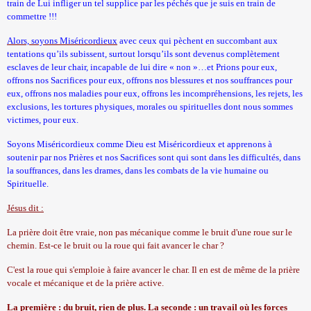
train de Lui infliger un tel supplice par les péchés que je suis en train de
commettre !!!
Alors, soyons Miséricordieux
avec ceux qui pèchent en succombant aux
tentations qu’ils subissent, surtout lorsqu’ils sont devenus complètement
esclaves de leur chair, incapable de lui dire « non »…et Prions pour eux,
offrons nos Sacrifices pour eux, offrons nos blessures et nos souffrances pour
eux, offrons nos maladies pour eux, offrons les incompréhensions, les rejets, les
exclusions, les tortures physiques, morales ou spirituelles dont nous sommes
victimes, pour eux.
Soyons Miséricordieux comme Dieu est Miséricordieux et apprenons à
soutenir par nos Prières et nos Sacrifices sont qui sont dans les difficultés, dans
la souffrances, dans les drames, dans les combats de la vie humaine ou
Spirituelle.
Jésus dit :
La prière doit être vraie, non pas mécanique comme le bruit d'une roue sur le
chemin. Est-ce le bruit ou la roue qui fait avancer le char ?
C'est la roue qui s'emploie à faire avancer le char. Il en est de même de la prière
vocale et mécanique et de la prière active.
La première : du bruit, rien de plus. La seconde : un travail où les forces