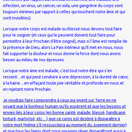
infection, un virus, un cancer, un sida, une gangrène du corps sont
toujours minimes par rapport à celles qui touchent notre âme et qui
sont invisibles).
Lorsque notre corps est malade ou blessé nous devons tout faire
pour le soigner (et ceux qui le peuvent doivent tout faire pour
permettre à leur Prochain d’être soigné), mais si l’âme est remplie de
la présence de Dieu, alors La Paix intérieur qu’Il met en nous, nous
fait supporter la douleur et nous donne la force dont nous avons
besoin au milieu de nos épreuves.
Lorsque notre âme est malade, c’est tout notre être qui s’en
ressent…et qui peut conduire à une dépression, à la dureté de cœur,
à la haine…en effaçant toute joie véritable et profonde en nous et
en rejetant notre Prochain.
Je voudrais faire comprendre à ceux qui vivent sur Terre en ne
voyant que le bonheur humain qu’ils espèrent et que les besoins et
envies liés à leur corps (en bonne santé, malade, blessé, handicapé,
torturé, martyrisé, etc…) que ce corps est destiné à disparaître à
notre mort (même s’il ressuscitera au moment du Jugement dernier)
et que tous les biens dont nous pouvons rêver disparaîtront aussi à