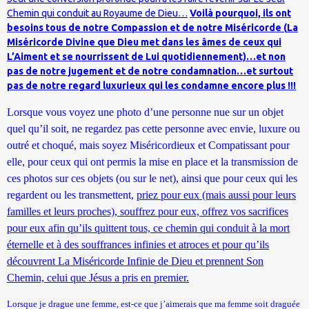
Chemin qui conduit au Royaume de Dieu…
Voilà pourquoi, ils ont
besoins tous de notre Compassion et de notre Miséricorde (
La
Miséricorde Divine
que Dieu met dans les âmes de ceux qui
L’Aiment et se nourrissent de Lui quotidiennement)…et non
pas de notre jugement et de notre condamnation…et surtout
pas de notre regard luxurieux qui les condamne encore plus !!!
Lorsque vous voyez une photo d’une personne nue sur un objet
quel qu’il soit, ne regardez pas cette personne avec envie, luxure ou
outré et choqué, mais soyez Miséricordieux et Compatissant pour
elle, pour ceux qui ont permis la mise en place et la transmission de
ces photos sur ces objets (ou sur le net), ainsi que pour ceux qui les
regardent ou les transmettent,
priez pour eux (mais aussi pour leurs
familles et leurs proches), souffrez pour eux, offrez vos sacrifices
pour eux afin qu’ils quittent tous, ce chemin qui conduit à la mort
éternelle et à des souffrances infinies et atroces et pour qu’ils
découvrent La Miséricorde Infinie de Dieu
et prennent Son
Chemin, celui que Jésus a pris en premier.
Lorsque je drague une femme, est-ce que j’aimerais que ma femme soit draguée