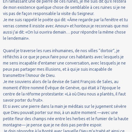
En ramassant une de pierre de ces ruines, je me suis dit qu'il restera
de mon existence quelque chose de semblable à ces ruines si je ne
vis pas de façon responsable la visite du Seigneur.
Je me suis rappelé le poète qui dit: «Âme regarde par la fenêtre et tu
verras comme Il insiste avec Amour» et honteux je reconnais que moi
aussi j'ai dit: «On lui ouvrira demain… pour répondre la même chose
le lendemain».
Quand je traverse les rues inhumaines, de nos villes “dortoir”, je
réfléchis à ce que je peux faire pour ces habitants avec lesquels je
me sens incapable d'entamer une conversation, avec lesquels je ne
peux pas partager mes illusions, et à qui je suis incapable de
transmettre l'Amour de Dieu.
Je me souviens alors de la devise de Saint François de Sales, au
moment d'être nommé Évêque de Genève, qui était à l'époque le
centre de la réforme protestante: «Là où Dieu nous a plantés, il faut
savoir porter du fruit».
Et si avec une pierre dans la main je méditais sur le jugement sévère
que Dieu pouvait porter sur moi, à un autre moment —avec une
petite fleur des champs née entre les herbes et le fumier de la haute
montagne— je pense que je ne dois pas perdre espoir.
Je dois répondre à la Bonté avec laquelle Dieu m'a traité et ainsi ce