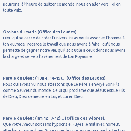
pourrons, à l’heure de quitter ce monde, nous en aller vers Toi en
toute Paix.
Oraison du matin (Office des Laudes).
Dieu qui ne cesse de créer l'univers, tu as voulu associer l'homme à
ton ouvrage ; regarde le travail que nous avons à faire : qu'il nous
permette de gagner notre vie, qu'il soit utile à ceux dont nous avons
la charge et serve à l'avènement de ton Royaume.
Parole de Dieu : (1 Jn 4, 14-15)... (Office des Laudes).
Nous qui avons vu, nous attestons que Le Père a envoyé Son Fils
comme Sauveur du monde. Celui qui proclame que Jésus est Le Fils
de Dieu, Dieu demeure en Lui, et Lui en Dieu.
Parole de Dieu : (Rm 12, 9-12)... (Office des Vêpres).
Que votre Amour soit sans hypocrisie. Fuyez le mal avec horreur,
attachez-vous au bien. Soyez unis les uns aux autres par l’affection