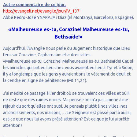
Autre commentaire de ce jour.
http://evangeli.net/evangile/jour/IV_137
Abbé Pedro-José YNARAJA i Díaz (El Montanyà, Barcelona, Espagne).
«Malheureuse es-tu, Corazine! Malheureuse es-tu,
Bethsaïde!»
Aujourd'hui, l'Évangile nous parle du Jugement historique que Dieu
fera sur Corazine, Capharnaüm et autres villes:
«Malheureuse es-tu, Corazine! Malheureuse es-tu, Bethsaïde! Car, si
les miracles qui ont eu lieu chez vous avaient eu lieu à Tyr et à Sidon,
il y a longtemps que les gens y auraient pris le vêtement de deuil et
la cendre en signe de pénitence» (Mt 11,21).
J'ai médité ce passage à l'endroit où se trouvaient ces villes et où il
ne reste que des ruines noires. Ma pensée ne m'a pas amené à me
réjouir du sort qu'elles ont subi. Je pensais plutôt à nos villes, nos
arrondissements, nos maisons,… Le Seigneur est passé par là aussi,
est-ce que nous lui avons prêté attention? Est-ce que je lui ai prêté
attention?