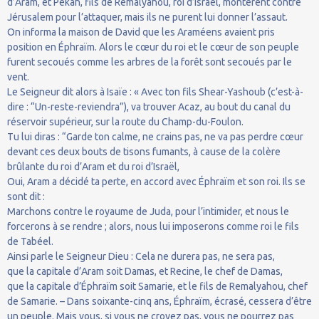
d’Aram, et Pékah, fils de Remalyahou, roi d’Israël, montèrent contre
Jérusalem pour l’attaquer, mais ils ne purent lui donner l’assaut.
On informa la maison de David que les Araméens avaient pris
position en Éphraïm. Alors le cœur du roi et le cœur de son peuple
furent secoués comme les arbres de la forêt sont secoués par le
vent.
Le Seigneur dit alors à Isaïe : « Avec ton fils Shear-Yashoub (c’est-à-
dire : “Un-reste-reviendra”), va trouver Acaz, au bout du canal du
réservoir supérieur, sur la route du Champ-du-Foulon.
Tu lui diras : “Garde ton calme, ne crains pas, ne va pas perdre cœur
devant ces deux bouts de tisons fumants, à cause de la colère
brûlante du roi d’Aram et du roi d’Israël,
Oui, Aram a décidé ta perte, en accord avec Éphraïm et son roi. Ils se
sont dit :
Marchons contre le royaume de Juda, pour l’intimider, et nous le
forcerons à se rendre ; alors, nous lui imposerons comme roi le fils
de Tabéel.
Ainsi parle le Seigneur Dieu : Cela ne durera pas, ne sera pas,
que la capitale d’Aram soit Damas, et Recine, le chef de Damas,
que la capitale d’Éphraïm soit Samarie, et le fils de Remalyahou, chef
de Samarie. – Dans soixante-cinq ans, Éphraïm, écrasé, cessera d’être
un peuple. Mais vous, si vous ne croyez pas, vous ne pourrez pas