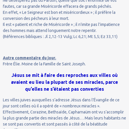
Ne désespérez pas du Pardon, quelle que soit l'énormité de vos
fautes, car sa grande Miséricorde effacera de grands péchés.
En effet, « Le Seigneur est bon et miséricordieux » ; il préfère la
conversion des pécheurs à leur mort.
Il est « patient et riche de Miséricorde » ; il n'imite pas l'impatience
des hommes mais attend longuement notre repentir.
(Références bibliques : Jl 2,12-13 Vulg; Lc 6,21; Mt 5,5; Ez 33,11)
Autre commentaire du jour.
Frère Élie. Moine de la Famille de Saint Joseph.
Jésus se mit à faire des reproches aux villes où
avaient eu lieu la plupart de ses miracles, parce
qu’elles ne s’étaient pas converties
Les villes juives auxquelles s’adresse Jésus dans l’Évangile de ce
jour sont celles où il a opéré de « nombreux miracles ».
Effectivement, Corazine, Bethsaïde, Capharnaüm ont vu s’accomplir
la plus grande partie des miracles de Jésus… Mais leurs habitants ne
se sont pas convertis et sont passés à côté de la béatitude