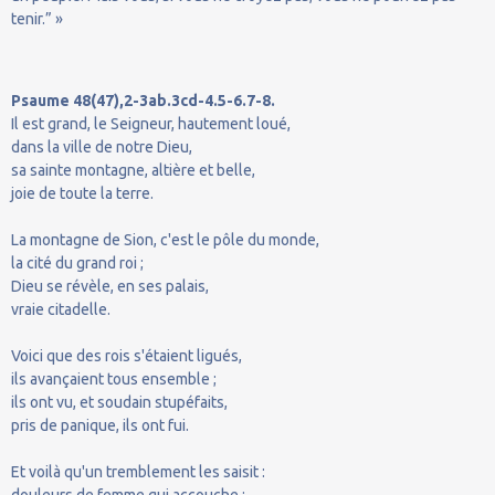
tenir.” »
Psaume 48(47),2-3ab.3cd-4.5-6.7-8.
Il est grand, le Seigneur, hautement loué,
dans la ville de notre Dieu,
sa sainte montagne, altière et belle,
joie de toute la terre.
La montagne de Sion, c'est le pôle du monde,
la cité du grand roi ;
Dieu se révèle, en ses palais,
vraie citadelle.
Voici que des rois s'étaient ligués,
ils avançaient tous ensemble ;
ils ont vu, et soudain stupéfaits,
pris de panique, ils ont fui.
Et voilà qu'un tremblement les saisit :
douleurs de femme qui accouche ;