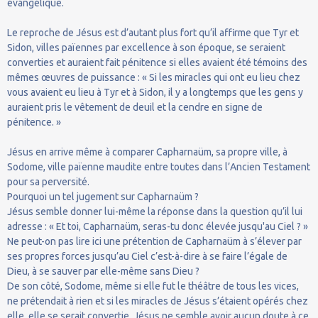
évangélique.
Le reproche de Jésus est d’autant plus fort qu’il affirme que Tyr et
Sidon, villes païennes par excellence à son époque, se seraient
converties et auraient fait pénitence si elles avaient été témoins des
mêmes œuvres de puissance : « Si les miracles qui ont eu lieu chez
vous avaient eu lieu à Tyr et à Sidon, il y a longtemps que les gens y
auraient pris le vêtement de deuil et la cendre en signe de
pénitence. »
Jésus en arrive même à comparer Capharnaüm, sa propre ville, à
Sodome, ville païenne maudite entre toutes dans l’Ancien Testament
pour sa perversité.
Pourquoi un tel jugement sur Capharnaüm ?
Jésus semble donner lui-même la réponse dans la question qu’il lui
adresse : « Et toi, Capharnaüm, seras-tu donc élevée jusqu'au Ciel ? »
Ne peut-on pas lire ici une prétention de Capharnaüm à s’élever par
ses propres forces jusqu’au Ciel c’est-à-dire à se faire l’égale de
Dieu, à se sauver par elle-même sans Dieu ?
De son côté, Sodome, même si elle fut le théâtre de tous les vices,
ne prétendait à rien et si les miracles de Jésus s’étaient opérés chez
elle, elle se serait convertie. Jésus ne semble avoir aucun doute à ce