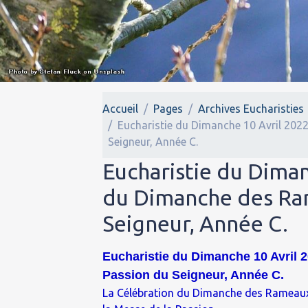
Accueil
Pages
Archives Eucharisties
Eucharistie du Dimanche 10 Avril 202
Seigneur, Année C.
Eucharistie du Diman
du Dimanche des Ram
Seigneur, Année C.
Eucharistie du Dimanche 10 Avril 
Passion du Seigneur, Année C.
La Célébration du Dimanche des Rameaux 