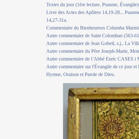
Textes du jour (1ère lecture, Psaume, Évangile)
Livre des Actes des Apôtres 14,19-28... Psaume
14,27-31a.
Commentaire du Bienheureux Columba Marmio
Autre commentaire de Saint Colomban (563-61
Autre commentaire de Jean Gobeil, s.j., La Vill
Autre commentaire du Père Joseph-Marie, Moine
Autre commentaire de l’Abbé Enric CASES i M
Autre commentaire sur l'Évangile de ce jour et
Hymne, Oraison et Parole de Dieu.