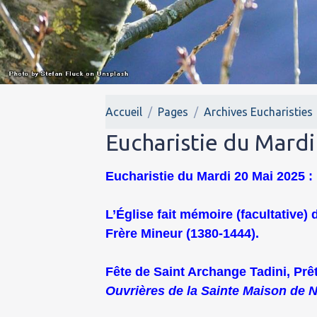
Accueil
Pages
Archives Eucharisties
Eucharistie du Mardi
Eucharistie du Mardi 20 Mai 2025 : 
L’Église fait mémoire (facultative) 
Frère Mineur (1380-1444).
Fête de Saint Archange Tadini, Prê
Ouvrières de la Sainte Maison de 