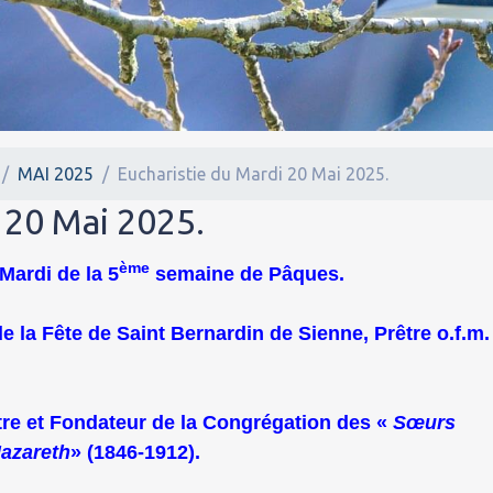
MAI 2025
Eucharistie du Mardi 20 Mai 2025.
 20 Mai 2025.
ème
Mardi de la 5
semaine de Pâques.
de la Fête de Saint Bernardin de Sienne, Prêtre o.f.m.
tre et Fondateur de la Congrégation des «
Sœurs
Nazareth
» (1846-1912).