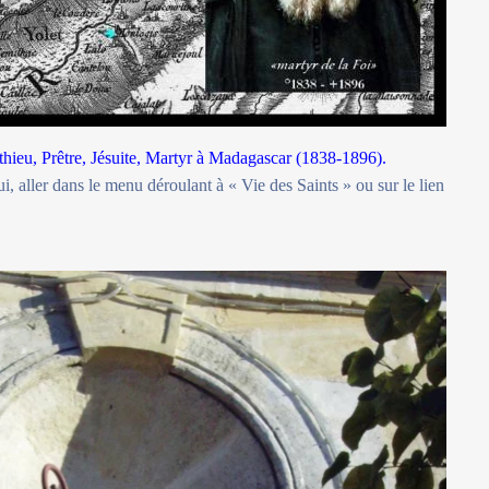
thieu, Prêtre, Jésuite, Martyr à Madagascar (1838-1896).
i, aller dans le menu déroulant à « Vie des Saints » ou sur le lien