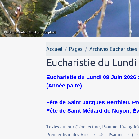
Accueil
Pages
Archives Eucharisties
Eucharistie du Lundi
Eucharistie du Lundi 08 Juin 2026 :
(Année paire).
Fête de Saint Jacques Berthieu, Pr
Fête de Saint Médard de Noyon, Évê
Textes du jour (1ère lecture, Psaume, Évangile)
Premier livre des Rois 17,1-6... Psaume 121(120