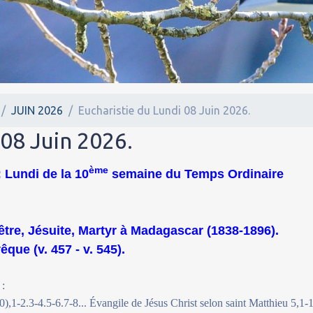
JUIN 2026
Eucharistie du Lundi 08 Juin 2026.
 08 Juin 2026.
ème
 Lundi de la 10
semaine du Temps Ordinaire
être, Jésuite, Martyr à Madagascar (1838-1896).
que (v. 457 - v. 545).
 :
),1-2.3-4.5-6.7-8... Évangile de Jésus Christ selon saint Matthieu 5,1-