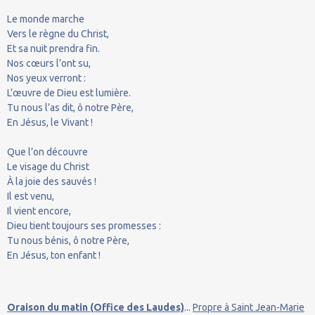
Le monde marche
Vers le règne du Christ,
Et sa nuit prendra fin.
Nos cœurs l’ont su,
Nos yeux verront :
L’œuvre de Dieu est lumière.
Tu nous l’as dit, ô notre Père,
En Jésus, le Vivant !
Que l’on découvre
Le visage du Christ
À la joie des sauvés !
Il est venu,
Il vient encore,
Dieu tient toujours ses promesses :
Tu nous bénis, ô notre Père,
En Jésus, ton enfant !
Oraison du matin (Office des Laudes)
...
Propre à Saint Jean-Marie