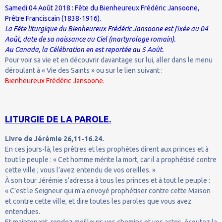
Samedi 04 Août 2018 : Fête du Bienheureux Frédéric Jansoone,
Prêtre Franciscain (1838-1916).
La Fête liturgique du Bienheureux Frédéric Jansoone est fixée au 04
Août, date de sa naissance au Ciel (martyrologe romain).
Au Canada, la Célébration en est reportée au 5 Août.
Pour voir sa vie et en découvrir davantage sur lui, aller dans le menu
déroulant à « Vie des Saints » ou sur le lien suivant :
Bienheureux Frédéric Jansoone.
LITURGIE DE LA PAROLE.
Livre de Jérémie 26,11-16.24.
En ces jours-là, les prêtres et les prophètes dirent aux princes et à
tout le peuple : « Cet homme mérite la mort, car il a prophétisé contre
cette ville ; vous l’avez entendu de vos oreilles. »
À son tour Jérémie s’adressa à tous les princes et à tout le peuple :
« C’est le Seigneur qui m’a envoyé prophétiser contre cette Maison
et contre cette ville, et dire toutes les paroles que vous avez
entendues.
Et maintenant, rendez meilleurs vos chemins et vos actes, écoutez la