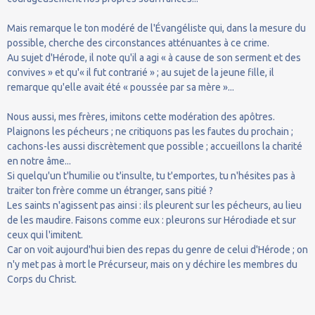
Mais remarque le ton modéré de l'Évangéliste qui, dans la mesure du
possible, cherche des circonstances atténuantes à ce crime.
Au sujet d'Hérode, il note qu'il a agi « à cause de son serment et des
convives » et qu'« il fut contrarié » ; au sujet de la jeune fille, il
remarque qu'elle avait été « poussée par sa mère »...
Nous aussi, mes frères, imitons cette modération des apôtres.
Plaignons les pécheurs ; ne critiquons pas les fautes du prochain ;
cachons-les aussi discrètement que possible ; accueillons la charité
en notre âme...
Si quelqu'un t'humilie ou t'insulte, tu t'emportes, tu n'hésites pas à
traiter ton frère comme un étranger, sans pitié ?
Les saints n'agissent pas ainsi : ils pleurent sur les pécheurs, au lieu
de les maudire. Faisons comme eux : pleurons sur Hérodiade et sur
ceux qui l'imitent.
Car on voit aujourd'hui bien des repas du genre de celui d'Hérode ; on
n'y met pas à mort le Précurseur, mais on y déchire les membres du
Corps du Christ.