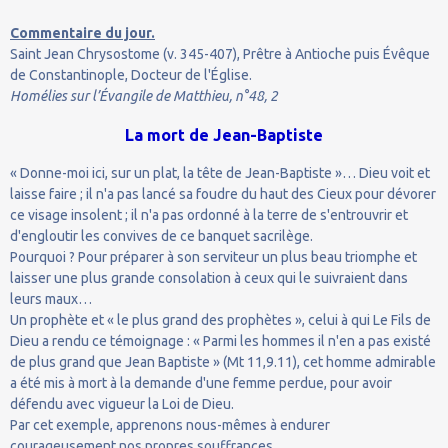
Commentaire du jour.
Saint Jean Chrysostome (v. 345-407), Prêtre à Antioche puis Évêque
de Constantinople, Docteur de l'Église.
Homélies sur l’Évangile de Matthieu, n°48, 2
La mort de Jean-Baptiste
« Donne-moi ici, sur un plat, la tête de Jean-Baptiste »… Dieu voit et
laisse faire ; il n'a pas lancé sa foudre du haut des Cieux pour dévorer
ce visage insolent ; il n'a pas ordonné à la terre de s'entrouvrir et
d'engloutir les convives de ce banquet sacrilège.
Pourquoi ? Pour préparer à son serviteur un plus beau triomphe et
laisser une plus grande consolation à ceux qui le suivraient dans
leurs maux…
Un prophète et « le plus grand des prophètes », celui à qui Le Fils de
Dieu a rendu ce témoignage : « Parmi les hommes il n'en a pas existé
de plus grand que Jean Baptiste » (Mt 11,9.11), cet homme admirable
a été mis à mort à la demande d'une femme perdue, pour avoir
défendu avec vigueur la Loi de Dieu.
Par cet exemple, apprenons nous-mêmes à endurer
courageusement nos propres souffrances...