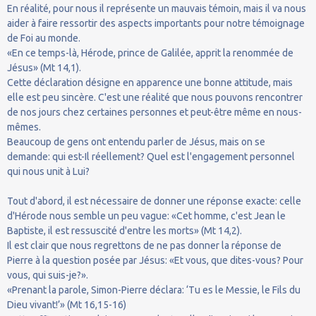
En réalité, pour nous il représente un mauvais témoin, mais il va nous
aider à faire ressortir des aspects importants pour notre témoignage
de Foi au monde.
«En ce temps-là, Hérode, prince de Galilée, apprit la renommée de
Jésus» (Mt 14,1).
Cette déclaration désigne en apparence une bonne attitude, mais
elle est peu sincère. C'est une réalité que nous pouvons rencontrer
de nos jours chez certaines personnes et peut-être même en nous-
mêmes.
Beaucoup de gens ont entendu parler de Jésus, mais on se
demande: qui est-Il réellement? Quel est l'engagement personnel
qui nous unit à Lui?
Tout d'abord, il est nécessaire de donner une réponse exacte: celle
d'Hérode nous semble un peu vague: «Cet homme, c'est Jean le
Baptiste, il est ressuscité d'entre les morts» (Mt 14,2).
Il est clair que nous regrettons de ne pas donner la réponse de
Pierre à la question posée par Jésus: «Et vous, que dites-vous? Pour
vous, qui suis-je?».
«Prenant la parole, Simon-Pierre déclara: ‘Tu es le Messie, le Fils du
Dieu vivant!’» (Mt 16,15-16)