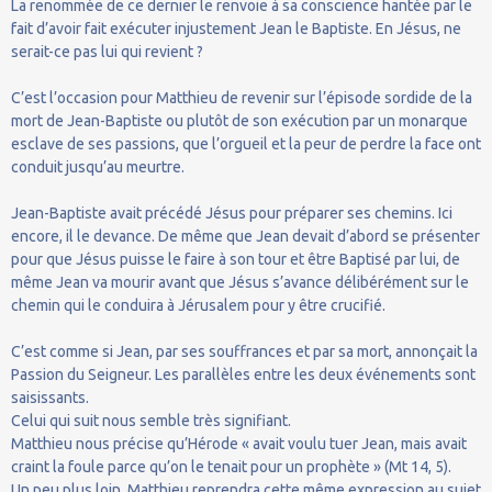
La renommée de ce dernier le renvoie à sa conscience hantée par le
fait d’avoir fait exécuter injustement Jean le Baptiste. En Jésus, ne
serait-ce pas lui qui revient ?
C’est l’occasion pour Matthieu de revenir sur l’épisode sordide de la
mort de Jean-Baptiste ou plutôt de son exécution par un monarque
esclave de ses passions, que l’orgueil et la peur de perdre la face ont
conduit jusqu’au meurtre.
Jean-Baptiste avait précédé Jésus pour préparer ses chemins. Ici
encore, il le devance. De même que Jean devait d’abord se présenter
pour que Jésus puisse le faire à son tour et être Baptisé par lui, de
même Jean va mourir avant que Jésus s’avance délibérément sur le
chemin qui le conduira à Jérusalem pour y être crucifié.
C’est comme si Jean, par ses souffrances et par sa mort, annonçait la
Passion du Seigneur. Les parallèles entre les deux événements sont
saisissants.
Celui qui suit nous semble très signifiant.
Matthieu nous précise qu’Hérode « avait voulu tuer Jean, mais avait
craint la foule parce qu’on le tenait pour un prophète » (Mt 14, 5).
Un peu plus loin, Matthieu reprendra cette même expression au sujet