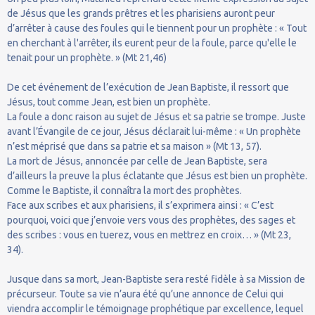
de Jésus que les grands prêtres et les pharisiens auront peur
d’arrêter à cause des foules qui le tiennent pour un prophète : « Tout
en cherchant à l'arrêter, ils eurent peur de la foule, parce qu'elle le
tenait pour un prophète. » (Mt 21,46)
De cet événement de l’exécution de Jean Baptiste, il ressort que
Jésus, tout comme Jean, est bien un prophète.
La foule a donc raison au sujet de Jésus et sa patrie se trompe. Juste
avant l’Évangile de ce jour, Jésus déclarait lui-même : « Un prophète
n’est méprisé que dans sa patrie et sa maison » (Mt 13, 57).
La mort de Jésus, annoncée par celle de Jean Baptiste, sera
d’ailleurs la preuve la plus éclatante que Jésus est bien un prophète.
Comme le Baptiste, il connaîtra la mort des prophètes.
Face aux scribes et aux pharisiens, il s’exprimera ainsi : « C’est
pourquoi, voici que j’envoie vers vous des prophètes, des sages et
des scribes : vous en tuerez, vous en mettrez en croix… » (Mt 23,
34).
Jusque dans sa mort, Jean-Baptiste sera resté fidèle à sa Mission de
précurseur. Toute sa vie n’aura été qu’une annonce de Celui qui
viendra accomplir le témoignage prophétique par excellence, lequel