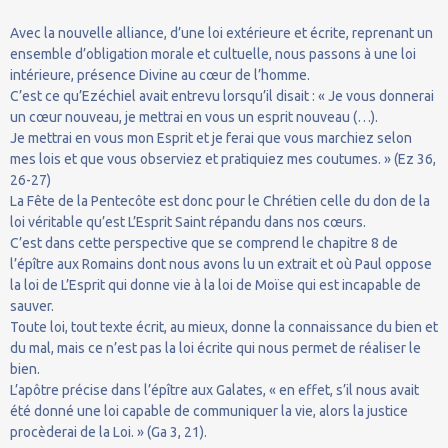
Avec la nouvelle alliance, d’une loi extérieure et écrite, reprenant un
ensemble d’obligation morale et cultuelle, nous passons à une loi
intérieure, présence Divine au cœur de l’homme.
C’est ce qu’Ezéchiel avait entrevu lorsqu’il disait : « Je vous donnerai
un cœur nouveau, je mettrai en vous un esprit nouveau (…).
Je mettrai en vous mon Esprit et je ferai que vous marchiez selon
mes lois et que vous observiez et pratiquiez mes coutumes. » (Ez 36,
26-27)
La Fête de la Pentecôte est donc pour le Chrétien celle du don de la
loi véritable qu’est L’Esprit Saint répandu dans nos cœurs.
C’est dans cette perspective que se comprend le chapitre 8 de
l’épître aux Romains dont nous avons lu un extrait et où Paul oppose
la loi de L’Esprit qui donne vie à la loi de Moïse qui est incapable de
sauver.
Toute loi, tout texte écrit, au mieux, donne la connaissance du bien et
du mal, mais ce n’est pas la loi écrite qui nous permet de réaliser le
bien.
L’apôtre précise dans l’épître aux Galates, « en effet, s’il nous avait
été donné une loi capable de communiquer la vie, alors la justice
procèderai de la Loi. » (Ga 3, 21).