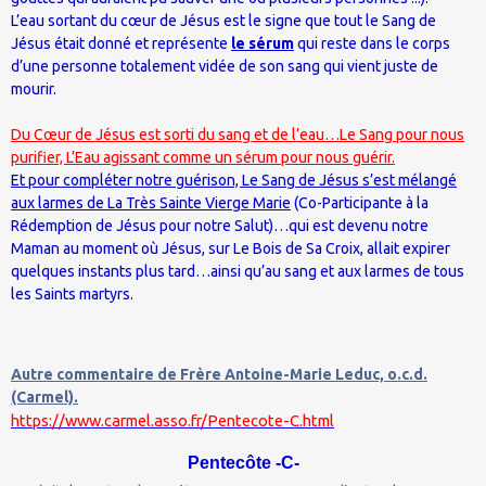
L’eau sortant du cœur de Jésus est le signe que tout le Sang de
Jésus était donné et représente
le sérum
qui reste dans le corps
d’une personne totalement vidée de son sang qui vient juste de
mourir.
Du Cœur de Jésus est sorti du sang et de l’eau…Le Sang pour nous
purifier, L’Eau agissant comme un sérum pour nous guérir.
Et pour compléter notre guérison, Le Sang de Jésus s’est mélangé
aux larmes de La Très Sainte Vierge Marie
(Co-Participante à la
Rédemption de Jésus pour notre Salut)…qui est devenu notre
Maman au moment où Jésus, sur Le Bois de Sa Croix, allait expirer
quelques instants plus tard…ainsi qu’au sang et aux larmes de tous
les Saints martyrs.
Autre commentaire de Frère Antoine-Marie Leduc, o.c.d.
(Carmel).
https://www.carmel.asso.fr/Pentecote-C.html
Pentecôte -C-