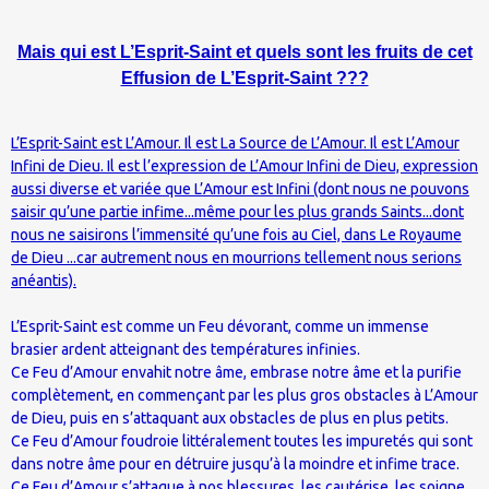
Mais qui est L’Esprit-Saint et quels sont les fruits de cet
Effusion de L’Esprit-Saint ???
L’Esprit-Saint est L’Amour. Il est La Source de L’Amour. Il est L’Amour
Infini de Dieu. Il est l’expression de L’Amour Infini de Dieu, expression
aussi diverse et variée que L’Amour est Infini (dont nous ne pouvons
saisir qu’une partie infime...même pour les plus grands Saints...dont
nous ne saisirons l’immensité qu’une fois au Ciel, dans Le Royaume
de Dieu ...car autrement nous en mourrions tellement nous serions
anéantis).
L’Esprit-Saint est comme un Feu dévorant, comme un immense
brasier ardent atteignant des températures infinies.
Ce Feu d’Amour envahit notre âme, embrase notre âme et la purifie
complètement, en commençant par les plus gros obstacles à L’Amour
de Dieu, puis en s’attaquant aux obstacles de plus en plus petits.
Ce Feu d’Amour foudroie littéralement toutes les impuretés qui sont
dans notre âme pour en détruire jusqu’à la moindre et infime trace.
Ce Feu d’Amour s’attaque à nos blessures, les cautérise, les soigne