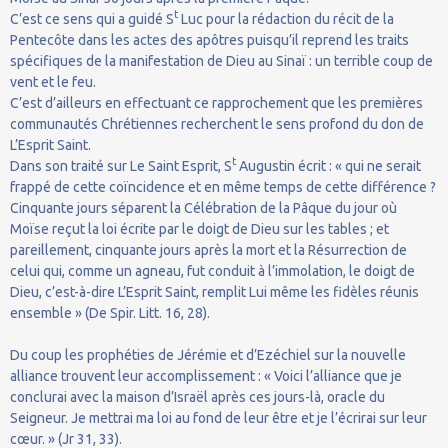
t
C’est ce sens qui a guidé S
Luc pour la rédaction du récit de la
Pentecôte dans les actes des apôtres puisqu’il reprend les traits
spécifiques de la manifestation de Dieu au Sinaï : un terrible coup de
vent et le feu.
C’est d’ailleurs en effectuant ce rapprochement que les premières
communautés Chrétiennes recherchent le sens profond du don de
L’Esprit Saint.
t
Dans son traité sur Le Saint Esprit, S
Augustin écrit : « qui ne serait
frappé de cette coïncidence et en même temps de cette différence ?
Cinquante jours séparent la Célébration de la Pâque du jour où
Moïse reçut la loi écrite par le doigt de Dieu sur les tables ; et
pareillement, cinquante jours après la mort et la Résurrection de
celui qui, comme un agneau, fut conduit à l’immolation, le doigt de
Dieu, c’est-à-dire L’Esprit Saint, remplit Lui même les fidèles réunis
ensemble » (De Spir. Litt. 16, 28).
Du coup les prophéties de Jérémie et d’Ezéchiel sur la nouvelle
alliance trouvent leur accomplissement : « Voici l’alliance que je
conclurai avec la maison d’Israël après ces jours-là, oracle du
Seigneur. Je mettrai ma loi au fond de leur être et je l’écrirai sur leur
cœur. » (Jr 31, 33).