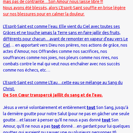
mais pas de contrainte…Son Amour nous laisse libre !!!
Nous avons été blessés, alors L’Esprit-Saint souffle en brise légère
sur nos blessures pour en calmer la douleur.
L’Esprit-Saint est comme l’eau. Elle vient du Ciel avec toutes ses
Grâces et ne touche jamais la Terre sans en faire jaillir des fruits,
différents pour chacun…avant de remonter en vapeur d’eau vers Le
Ciel
… en apportant vers Dieu nos prières, nos actions de grâce, nos
actes d’Amour, nos Offrandes comme nos sacrifices, nos
souffrances comme nos joies, nos pleurs comme nos rires, nos
combats contre le mal qui veut nous enchaîner avec nos succès
comme nos échecs, etc…
L’Esprit-Saint est comme L’Eau…cette eau se mélange au Sang du
Christ.
De Son Cœur transpercé jaillit du sang et de l’eau.
Jésus a versé volontairement et entièrement
tout
Son Sang, jusqu’à
la dernière goutte pour notre Salut (pour ne pas en gâcher une seule
goutte…et laisser à penser qu’Il ne nous a pas donné
tout
Son
Amour, qu’Il ne nous a pas
tout
donné…en gardant pour lui quelques
gouttes qui auraient pu sauver une ou plusieurs personnes !!!).