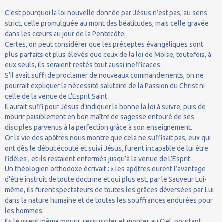
C’est pourquoi la loi nouvelle donnée par Jésus n’est pas, au sens
strict, celle promulguée au mont des béatitudes, mais celle gravée
dans les cœurs au jour de la Pentecôte.
Certes, on peut considérer que les préceptes évangéliques sont
plus parfaits et plus élevés que ceux de la loi de Moïse, toutefois, à
eux seuls, ils seraient restés tout aussi inefficaces.
S’il avait suffi de proclamer de nouveaux commandements, on ne
pourrait expliquer la nécessité salutaire de la Passion du Christ ni
celle de la venue de L’Esprit Saint.
Il aurait suffi pour Jésus d’indiquer la bonne la loi à suivre, puis de
mourir paisiblement en bon maître de sagesse entouré de ses
disciples parvenus à la perfection grâce à son enseignement.
Or la vie des apôtres nous montre que cela ne suffisait pas, eux qui
ont dès le début écouté et suivi Jésus, furent incapable de lui être
fidèles ; et ils restaient enfermés jusqu’à la venue de L’Esprit.
Un théologien orthodoxe écrivait : « les apôtres eurent l’avantage
d’être instruit de toute doctrine et qui plus est, par le Sauveur Lui-
même, ils furent spectateurs de toutes les grâces déversées par Lui
dans la nature humaine et de toutes les souffrances endurées pour
les hommes.
Ils le virent même mourir, ressusciter et monter au Ciel, pourtant,