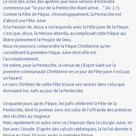
Le récit des actes des apôtres que nous venons d’entendre
commence par “le jour de la Pentecôte étant arrivé…” (Ac 2,1).
Comme la Fête de Pâque, chronologiquement, la Pentecôte est
d’abord une Fête Juive.
Si la Passion de Jésus a correspondu avec la Fête juive de la Pâque,
c’est que Jésus, le Messie attendu, accomplissait cette Pâque qui
libère pleinement le Peuple de Dieu.
Nous ne pouvons comprendre la Pâque Chrétienne qu’en
considérant la première Pâque Juive dont elle est
l’accomplissement.
De même, pour la Pentecôte, la venue de L’Esprit Saint sur la
première communauté Chrétienne en ce jour de Fête juive n’est pas
un hasard.
Le sens Chrétien de cette Fête trouve ses racines dans celui que
donnaient les Juifs au jour de la Pentecôte.
Cinquante jours après Pâque, les juifs célèbrent la Fête de la
Pentecôte, dont le premier sens est celui de l’offrande des prémices
des récoltes au Seigneur.
Mais rapidement un autre sens va s’imposer dans la Liturgie Juive, en
lien avec l’exode. D’après des calculs rabbiniques, la loi fut donnée à
Moïse au Sinaï 50 jours après la première Pâque.