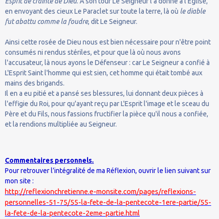
Esprit de crainte de Dieu
. À son tour Le Seigneur l'a donné à l'Église,
en envoyant des cieux Le Paraclet sur toute la terre, là où
le diable
fut abattu comme la foudre
, dit Le Seigneur.
Ainsi cette rosée de Dieu nous est bien nécessaire pour n'être point
consumés ni rendus stériles, et pour que là où nous avons
l'accusateur, là nous ayons le Défenseur : car Le Seigneur a confié à
L'Esprit Saint l'homme qui est sien, cet homme qui était tombé aux
mains des brigands.
Il en a eu pitié et a pansé ses blessures, lui donnant deux pièces à
l'effigie du Roi, pour qu'ayant reçu par L'Esprit l'image et le sceau du
Père et du Fils, nous fassions fructifier la pièce qu'il nous a confiée,
et la rendions multipliée au Seigneur.
Commentaires personnels.
Pour retrouver l’intégralité de ma Réflexion, ouvrir le lien suivant sur
mon site :
http://reflexionchretienne.e-monsite.com/pages/reflexions-
personnelles-51-75/55-la-fete-de-la-pentecote-1ere-partie/55-
la-fete-de-la-pentecote-2eme-partie.html