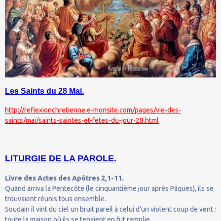
Les Saints du 28 Mai.
http://reflexionchretienne.e-monsite.com/pages/vie-des-
saints/mai/saints-saintes-et-fetes-du-jour-28.html
LITURGIE DE LA PAROLE.
Livre des Actes des Apôtres 2,1-11.
Quand arriva la Pentecôte (le cinquantième jour après Pâques), ils se
trouvaient réunis tous ensemble.
Soudain il vint du ciel un bruit pareil à celui d'un violent coup de vent :
toute la maison où ils se tenaient en fut remplie.