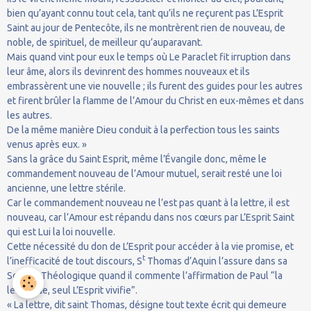
bien qu’ayant connu tout cela, tant qu’ils ne reçurent pas L’Esprit
Saint au jour de Pentecôte, ils ne montrèrent rien de nouveau, de
noble, de spirituel, de meilleur qu’auparavant.
Mais quand vint pour eux le temps où Le Paraclet fit irruption dans
leur âme, alors ils devinrent des hommes nouveaux et ils
embrassèrent une vie nouvelle ; ils furent des guides pour les autres
et firent brûler la flamme de l’Amour du Christ en eux-mêmes et dans
les autres.
De la même manière Dieu conduit à la perfection tous les saints
venus après eux. »
Sans la grâce du Saint Esprit, même l’Évangile donc, même le
commandement nouveau de l’Amour mutuel, serait resté une loi
ancienne, une lettre stérile.
Car le commandement nouveau ne l’est pas quant à la lettre, il est
nouveau, car l’Amour est répandu dans nos cœurs par L’Esprit Saint
qui est Lui la loi nouvelle.
Cette nécessité du don de L’Esprit pour accéder à la vie promise, et
t
l’inefficacité de tout discours, S
Thomas d’Aquin l’assure dans sa
Somme Théologique quand il commente l’affirmation de Paul “la
lettre tue, seul L’Esprit vivifie”.
« La lettre, dit saint Thomas, désigne tout texte écrit qui demeure