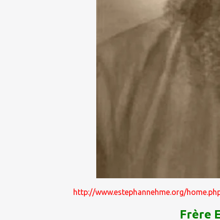
http://www.estephannehme.org/home.p
Frère 