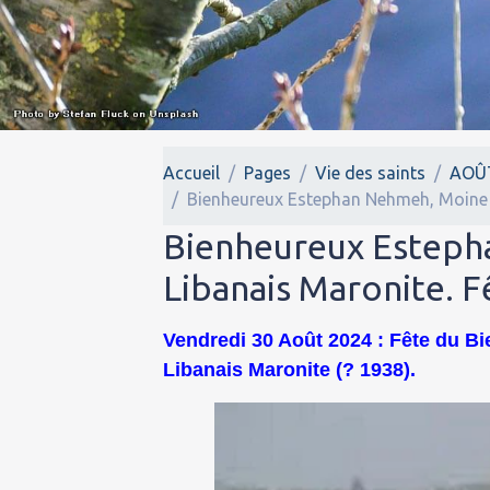
Accueil
Pages
Vie des saints
AOÛ
Bienheureux Estephan Nehmeh, Moine de
Bienheureux Esteph
Libanais Maronite. F
Vendredi 30 Août 2024 : Fête du 
Libanais Maronite (? 1938).