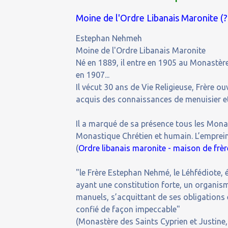
Moine de l'Ordre Libanais Maronite (
Estephan Nehmeh
Moine de l'Ordre Libanais Maronite
Né en 1889, il entre en 1905 au Monastère
en 1907...
Il vécut 30 ans de Vie Religieuse, Frère ouv
acquis des connaissances de menuisier e
Il a marqué de sa présence tous les Monast
Monastique Chrétien et humain. L’empreint
(
Ordre libanais maronite - maison de frè
"le Frère Estephan Nehmé, le Léhfédiote, é
ayant une constitution forte, un organisme
manuels, s’acquittant de ses obligations 
confié de façon impeccable"
(Monastère des Saints Cyprien et Justine,