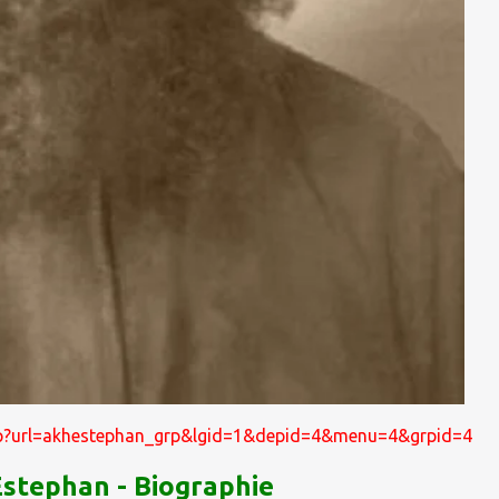
hp?url=akhestephan_grp&lgid=1&depid=4&menu=4&grpid=4
Estephan - Biographie