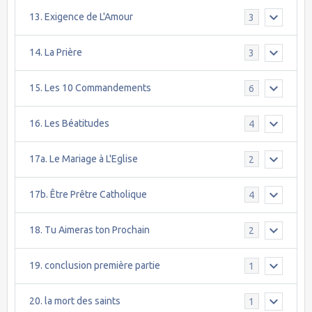
13. Exigence de L'Amour
3
14. La Prière
3
15. Les 10 Commandements
6
16. Les Béatitudes
4
17a. Le Mariage à L'Eglise
2
17b. Être Prêtre Catholique
4
18. Tu Aimeras ton Prochain
2
19. conclusion première partie
1
20. la mort des saints
1