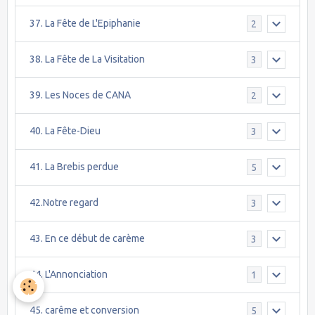
37. La Fête de L'Epiphanie
2
38. La Fête de La Visitation
3
39. Les Noces de CANA
2
40. La Fête-Dieu
3
41. La Brebis perdue
5
42.Notre regard
3
43. En ce début de carème
3
44. L'Annonciation
1
45. carême et conversion
5